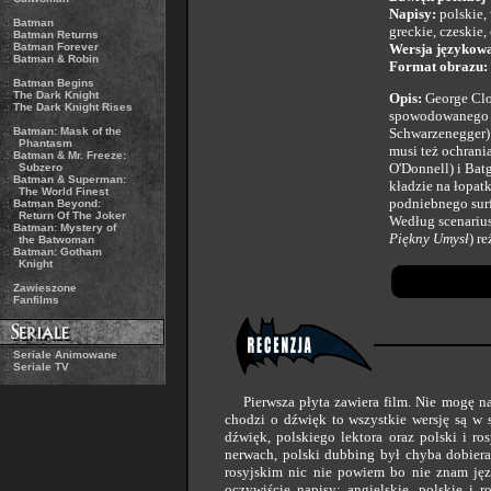
Napisy:
polskie, 
.:
Batman
greckie, czeskie,
.:
Batman Returns
.:
Batman Forever
Wersja językow
.:
Batman & Robin
Format obrazu:
.:
Batman Begins
.:
The Dark Knight
Opis:
George Clo
.:
The Dark Knight Rises
spowodowanego p
.:
Batman: Mask of the
Schwarzenegger)
Phantasm
musi też ochrani
.:
Batman & Mr. Freeze:
O'Donnell) i Batg
Subzero
.:
Batman & Superman:
kładzie na łopatk
The World Finest
podniebnego surf
.:
Batman Beyond:
Return Of The Joker
Według scenariu
.:
Batman: Mystery of
Piękny Umysł
) r
the Batwoman
.:
Batman: Gotham
Knight
.:
Zawieszone
.:
Fanfilms
.:
Seriale Animowane
.:
Seriale TV
Pierwsza płyta zawiera film. Nie mogę narz
chodzi o dźwięk to wszystkie wersję są w 
dźwięk, polskiego lektora oraz polski i r
nerwach, polski dubbing był chyba dobieran
rosyjskim nic nie powiem bo nie znam j
oczywiście napisy: angielskie, polskie i 