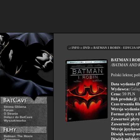
.: INFO :: DVD :: BATMAN I ROBIN - EDYCJA S
BATMAN I ROB
/BATMAN AND R
Polski lektor, po
Data wydania (P
Wydawca:
Galap
Cena:
59 PLN
Rok produkcji:
1
Czas trwania fi
.:
Strona Główna
Wersja wydania
.:
Forum
Format płyty z 
.:
O Stronie
.:
Dołącz do BatCave
Zawartość płyty
.:
Wyszukiwarka
Zawartość płyty
Wersje językowe
Dźwięk wersji or
.:
Batman: The Movie
Dźwięk polskiej 
.:
Catwoman