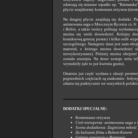
zdarzają się straszne wpadki np. "Batmanka"
płycie znajdziemy komentarz reżysera (nieste
Na drugiej płycie znajdują się dodatki. P
animowana saga o Mrocznym Rycerzu cz. 6: 
i Robin
, a także twórcy próbują wytłumaczy
można się wiele dowiedzieć. Kolejny do
komiksową genezę postaci i kilka osób wypow
szczególnego. Następnie dane jest nam obejr
materiał, z którego można dowiedzieć s
niewykorzystane). Później można obejrzeć 
została usunięta. Na deser zostaje seria 
wynudziły (ale to już kwestia gustu).
Ostatnia już część wydana z okazji premie
poprzednich częściach są znakomite. Jedyny
zdarza się praktycznie we wszystkich polsk
DODATKI SPECJALNE:
Komentarze reżysera
Cień nietoperza: animowana saga o 
Scena dodatkowa: Zaginiona miłość 
Za kulisami filmu z Bobem Kanem
Galeria reportaży o Batmanie