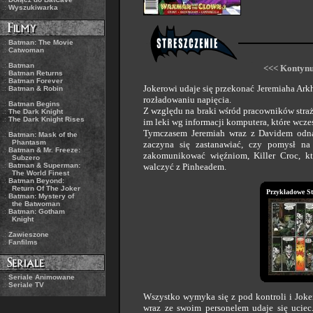
.:
Wyszukiwarka
.:
Batman: The Movie
.:
Catwoman
.:
Batman
<<< Kontynu
.:
Batman Returns
.:
Batman Forever
Jokerowi udaje się przekonać Jeremiaha Ar
.:
Batman & Robin
rozładowaniu napięcia.
.:
Batman Begins
Z względu na braki wśród pracowników stra
.:
The Dark Knight
.:
The Dark Knight Rises
im leki wg informacji komputera, które wcze
Tymczasem Jeremiah wraz z Davidem odnaj
.:
Batman: Mask of the
Phantasm
zaczyna się zastanawiać, czy pomysł na
.:
Batman & Mr. Freeze:
zakomunikować więźniom, Killer Croc, kt
Subzero
.:
Batman & Superman:
walczyć z Pinheadem.
The World Finest
.:
Batman Beyond:
Return Of The Joker
Przykładowe St
.:
Batman: Mystery of
the Batwoman
.:
Batman: Gotham
Knight
.:
Zawieszone
.:
Fanfilms
.:
Seriale Animowane
.:
Seriale TV
Wszystko wymyka się z pod kontroli i Joke
wraz ze swoim personelem udaje się uciec