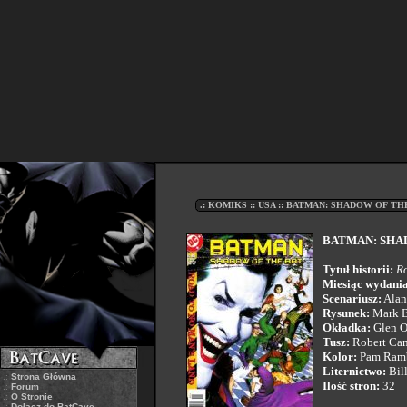
.: KOMIKS :: USA :: BATMAN: SHADOW OF THE 
BATMAN: SHA
Tytuł historii:
Ro
Miesiąc wydania
Scenariusz:
Alan
Rysunek:
Mark 
Okładka:
Glen O
Tusz:
Robert Ca
Kolor:
Pam Ramb
Liternictwo:
Bil
.:
Strona Główna
Ilość stron:
32
.:
Forum
.:
O Stronie
.:
Dołącz do BatCave