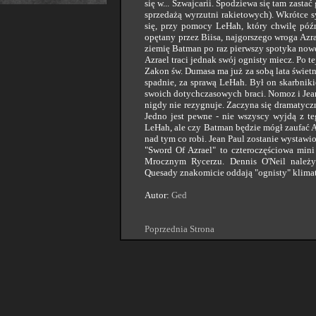
się w... Szwajcarii. Spodziewa się tam zas
sprzedażą wyrzutni rakietowych). Wkrótce s
się, przy pomocy LeHah, który chwilę późni
opętany przez Biisa, najgorszego wroga Azr
ziemię Batman po raz pierwszy spotyka nowe
Azrael traci jednak swój ognisty miecz. Po 
Zakon św. Dumasa ma już za sobą lata świetno
spadnie, za sprawą LeHah. Był on skarbniki
swoich dotychczasowych braci. Nomoz i Jea
nigdy nie rezygnuje. Zaczyna się dramatyczn
Jedno jest pewne - nie wszyscy wyjdą z te
LeHah, ale czy Batman będzie mógł zaufać A
nad tym co robi. Jean Paul zostanie wystawio
"Sword Of Azrael" to czteroczęściowa mini
Mrocznym Rycerzu. Dennis O'Neil należy
Quesady znakomicie oddają "ognisty" klimat 
Autor:
Ged
Poprzednia Strona