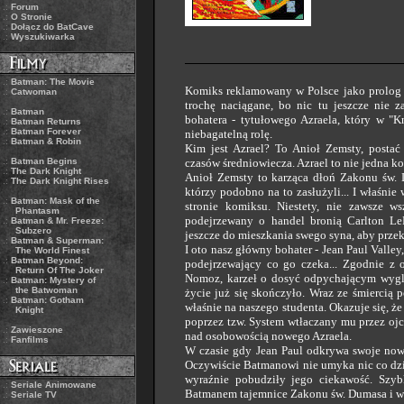
.:
Forum
.:
O Stronie
.:
Dołącz do BatCave
.:
Wyszukiwarka
.:
Batman: The Movie
Komiks reklamowany w Polsce jako prolog do 
.:
Catwoman
trochę naciągane, bo nic tu jeszcze nie
.:
Batman
bohatera - tytułowego Azraela, który w "K
.:
Batman Returns
.:
Batman Forever
niebagatelną rolę.
.:
Batman & Robin
Kim jest Azrael? To Anioł Zemsty, postać
.:
Batman Begins
czasów średniowiecza. Azrael to nie jedna ko
.:
The Dark Knight
Anioł Zemsty to karząca dłoń Zakonu św. 
.:
The Dark Knight Rises
którzy podobno na to zasłużyli... I właśnie
.:
Batman: Mask of the
stronie komiksu. Niestety, nie zawsze ws
Phantasm
podejrzewany o handel bronią Carlton LeHa
.:
Batman & Mr. Freeze:
Subzero
jeszcze do mieszkania swego syna, aby prze
.:
Batman & Superman:
I oto nasz główny bohater - Jean Paul Valle
The World Finest
.:
Batman Beyond:
podejrzewający co go czeka... Zgodnie z o
Return Of The Joker
Nomoz, karzeł o dosyć odpychającym wyglą
.:
Batman: Mystery of
the Batwoman
życie już się skończyło. Wraz ze śmiercią
.:
Batman: Gotham
właśnie na naszego studenta. Okazuje się, ż
Knight
poprzez tzw. System wtłaczany mu przez ojca
.:
Zawieszone
nad osobowością nowego Azraela.
.:
Fanfilms
W czasie gdy Jean Paul odkrywa swoje nowe
Oczywiście Batmanowi nie umyka nic co dziej
wyraźnie pobudziły jego ciekawość. Szyb
.:
Seriale Animowane
Batmanem tajemnice Zakonu św. Dumasa i wk
.:
Seriale TV