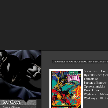
.: KOMIKS :: POLSKA :: ROK 1994 :: BATMAN:
Scenariusz: Denni
Rysunki: Joe Que
Format: B5
Papier: offsetowy
Oprawa: miękka
Druk: kolor
Wydawca: TM-Se
Wyd. oryg.: DC C
.:
Strona Główna