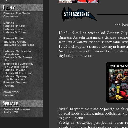
.:
Batman: The Movie
.:
Catwoman
.:
Batman
<<< Kon
.:
Batman Returns
.:
Batman Forever
.:
Batman & Robin
18:48, 10 mil na wschód od Gotham City
Bane'em Azraela zastanawia dziwne zachow
.:
Batman Begins
Jean-Paula Valleya, że obaj są tacy sami. Je
.:
The Dark Knight
.:
The Dark Knight Rises
19:01, helikopter z transportowanym Bane'em
Niestety tuż po wylądowania dochodzi do tr
.:
Batman: Mask of the
Phantasm
się funkcjonariuszom.
.:
Batman & Mr. Freeze:
Subzero
.:
Batman & Superman:
Przykładowe St
The World Finest
.:
Batman Beyond:
Return Of The Joker
.:
Batman: Mystery of
the Batwoman
.:
Batman: Gotham
Knight
.:
Zawieszone
.:
Fanfilms
Azrael natychmiast rusza w pościg za zbi
.:
Seriale Animowane
.:
Seriale TV
poradzi sobie z uratowaniem policjanta, kt
trzęsieniu ziemi.
Pościg za złoczyńcą jest jednak pełen ró
kanalizacyjne i wytryski wody, czy też rozs