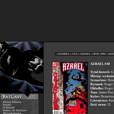
.: KOMIKS :: USA :: AZRAEL :: ROK 1998 :: AZRA
AZRAEL #40
Tytuł historii:
Ca
Miesiąc wydania
Scenariusz:
Denn
Rysunek:
Roger 
Okładka:
Roger 
Tusz:
James Pasc
Kolor:
Demetriu
Liternictwo:
Ken
.:
Strona Główna
Ilość stron:
32
.:
Forum
.:
O Stronie
.:
Dołącz do BatCave
.:
Wyszukiwarka