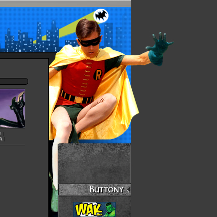
Y
|
A
|