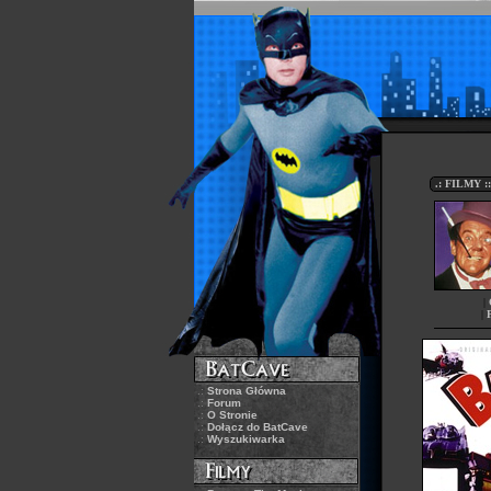
.: FILMY 
|
|
.:
Strona Główna
.:
Forum
.:
O Stronie
.:
Dołącz do BatCave
.:
Wyszukiwarka