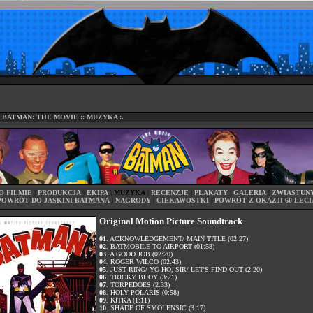
:: BATMAN: THE MOVIE :: MUZYKA :.
O FILMIE
|
PRODUKCJA
|
EKIPA
|
MUZYKA
|
RECENZJE
|
PLAKATY
|
GALERIA
|
ZWIASTUN
POWRÓT DO JASKINI BATMANA
|
NAGRODY
|
CIEKAWOSTKI
|
POWRÓT Z OKAZJI 60-LECI
Original Motion Picture Soundtrack
01
. ACKNOWLEDGEMENT/ MAIN TITLE (02:27)
02
. BATMOBILE TO AIRPORT (01:58)
03
. A GOOD JOB (02:20)
04
. ROGER WILCO (02:43)
05
. JUST RING/ YO HO, SIR/ LET'S FIND OUT (2:20)
06
. TRICKY BUOY (3:21)
07
. TORPEDOES (2:33)
08
. HOLY POLARIS (0:58)
09
. KITKA (1:11)
10
. SHADE OF SMOLENSIC (3:17)