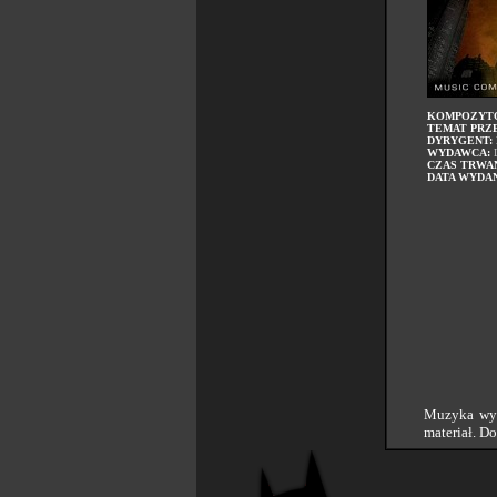
KOMPOZYT
TEMAT PRZ
DYRYGENT:
WYDAWCA:
L
CZAS TRWAN
DATA WYDAN
Muzyka wyd
materiał. D