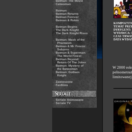
.:
Batman: The Movie
.:
Catwoman
.:
Batman
.:
Batman Returns
.:
Batman Forever
.:
Batman & Robin
KOMPOZYT
TEMAT PRZ
.:
Batman Begins
DYRYGENT:
.:
The Dark Knight
WYDAWCA:
F
.:
The Dark Knight Rises
CZAS TRWAN
DATA WYDAN
.:
Batman: Mask of the
Phantasm
.:
Batman & Mr. Freeze:
Subzero
.:
Batman & Superman:
The World Finest
.:
Batman Beyond:
Return Of The Joker
.:
Batman: Mystery of
W 2000 roku
the Batwoman
pełnometr
.:
Batman: Gotham
Knight
limitowanej
.:
Zawieszone
.:
Fanfilms
.:
Seriale Animowane
.:
Seriale TV