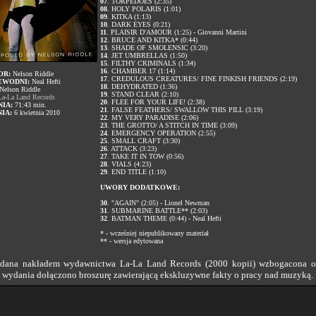
07
. TORPEDOES (2:35)
08
. HOLY POLARIS (1:01)
09
. KITKA (1:13)
10
. DARK EYES (0:21)
11
. PLAISIR D'AMOUR (1:25) - Giovanni Martini
12
. BRUCE AND KITKA* (0:44)
13
. SHADE OF SMOLENSIC (3:20)
14
. JET UMBRELLAS (1:50)
15
. FILTHY CRIMINALS (1:34)
16
. CHAMBER 17 (1:14)
OR:
Nelson Riddle
17
. CREDULOUS CREATURES/ FINE FINKISH FRIENDS (2:19)
EWODNI:
Neal Hefti
18
. DEHYDRATED (1:36)
Nelson Riddle
19
. STAND CLEAR (2:10)
a-La Land Records
20
. FLEE FOR YOUR LIFE! (2:38)
IA:
71:43 min.
21
. FALSE FEATHERS/ SWALLOW THIS PILL (3:19)
IA:
6 kwietnia 2010
22
. MY VERY PARADISE (2:06)
23
. THE GROTTO/ A STITCH IN TIME (3:09)
24
. EMERGENCY OPERATION (2:55)
25
. SMALL CRAFT (3:30)
26
. ATTACK (3:23)
27
. TAKE IT IN TOW (0:56)
28
. VIALS (4:23)
29
. END TITLE (1:10)
UWORY DODATKOWE:
30
. "AGAIN" (2:05) - Lionel Newman
31
. SUBMARINE BATTLE** (2:03)
32
. BATMAN THEME (0:44) - Neal Hefti
* - wcześniej niepublikowany materiał
** - wersja edytowana
ana nakładem wydawnictwa La-La Land Records (2000 kopii) wzbogacona 
o wydania dołączono broszurę zawierającą ekskluzywne fakty o pracy nad muzyką.