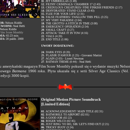
11
. JET UMBRELLAS (1:49)
12
. FILTHY CRIMINALS/ CHAMBER 17 (2:43)
13
. CREDULOUS CREATURES/ FINE FINKISH FRIENDS (2:17)
14
. DEHYDRATED/ STAND CLEAR (3:43)
15
. FLEE FOR YOUR LIFE! (2:31)
16
. FALSE FEATHERS/ SWALLOW THIS PILL (3:25)
17
. MY VERY PARADISE (2:04)
OR:
Nelson Riddle
18
. THE GROTTO/ A STITCH IN TIME (3:08)
EWODNI:
Neal Hefti
19
. EMERGENCY OPERATION (2:54)
Nelson Riddle
20
. SMALL CRAFT (3:27)
ilm Score Monthly
21
. ATTACK/ TAKE IT IN TOW (4:16)
IA:
65:23 min.
22
. VIALS (4:20)
IA:
28 paźdz. 2000
23
. END TITLE (1:06)
UWORY DODATKOWE:
24
. DARK EYES (0:20)
25
. PLAISIR D'AMOUR (1:25) - Giovanni Martini
27
. AGAIN (2:03) - Lionel Newman
27
. BATMAN THEME (0:44) - Neal Hefti
 amerykański magazyn Film Score Monthly pokusił się o wydanie muzyki Nelso
ażowego
Batmana
1966 roku. Płyta ukazała się z serii Silver Age Classics (Vol.
 edycji 3000 kopii.
Original Motion Picture Soundtrack
[Limited Edition]
01
. ACKNOWLEDGEMENT/ MAIN TITLE (02:31)
02
. BATMOBILE TO AIRPORT (02:01)
03
. A GOOD JOB (02:22)
04
. ROGER WILCO (02:45)
05
. JUST RING/ YO HO, SIR/ LET'S FIND OUT (2:21)
06
. TRICKY BUOY (3:24)