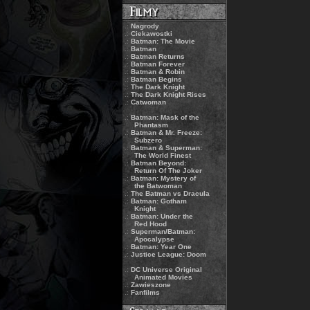
.:
Nagrody
.:
Ciekawostki
.:
Batman: The Movie
.:
Batman
.:
Batman Returns
.:
Batman Forever
.:
Batman & Robin
.:
Batman Begins
.:
The Dark Knight
.:
The Dark Knight Rises
.:
Catwoman
.:
Batman: Mask of the
Phantasm
.:
Batman & Mr. Freeze:
Subzero
.:
Batman & Superman:
The World Finest
.:
Batman Beyond:
Return Of The Joker
.:
Batman: Mystery of
the Batwoman
.:
The Batman vs Dracula
.:
Batman: Gotham
Knight
.:
Batman: Under the
Red Hood
.:
Superman/Batman:
Apocalypse
.:
Batman: Year One
.:
Justice League: Doom
.:
DC Universe Original
Animated Movies
.:
Zawieszone
.:
Fanfilms