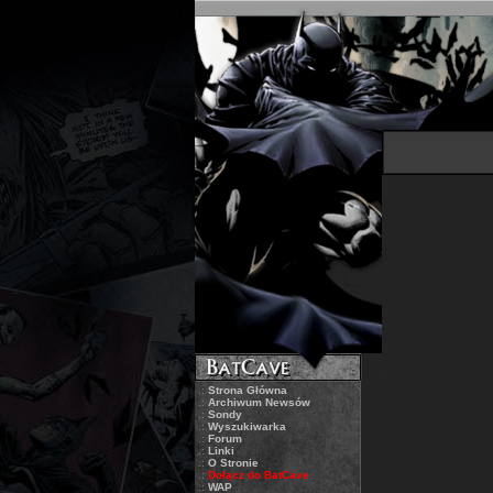
.:
Strona Główna
.:
Archiwum Newsów
.:
Sondy
.:
Wyszukiwarka
.:
Forum
.:
Linki
.:
O Stronie
.:
Dołącz do BatCave
.:
WAP