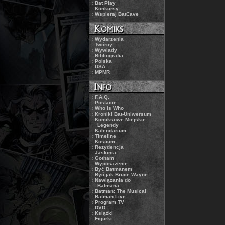
.:
Bat Play
.:
Konkursy
.:
Wspieraj BatCave
.:
Wydarzenia
.:
Twórcy
.:
Wywiady
.:
Bibliografia
.:
Polska
.:
USA
.:
MPMR
.:
F.A.Q.
.:
Postacie
.:
Who is Who
.:
Kroniki Bat-Uniwersum
.:
Komiksowe Miejskie
Legendy
.:
Kalendarium
.:
Timeline
.:
Kostium
.:
Rezydencja
.:
Jaskinia
.:
Gotham
.:
Wyposażenie
.:
Być Batmanem
.:
Być jak Bruce Wayne
.:
Nawiązania do
Batmana
.:
Batman: The Musical
.:
Batman Live
.:
Program TV
.:
DVD
.:
Książki
.:
Figurki