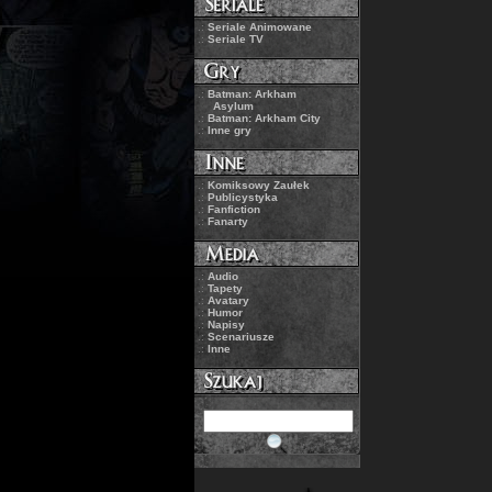
.:
Seriale Animowane
.:
Seriale TV
.:
Batman: Arkham
Asylum
.:
Batman: Arkham City
.:
Inne gry
.:
Komiksowy Zaułek
.:
Publicystyka
.:
Fanfiction
.:
Fanarty
.:
Audio
.:
Tapety
.:
Avatary
.:
Humor
.:
Napisy
.:
Scenariusze
.:
Inne