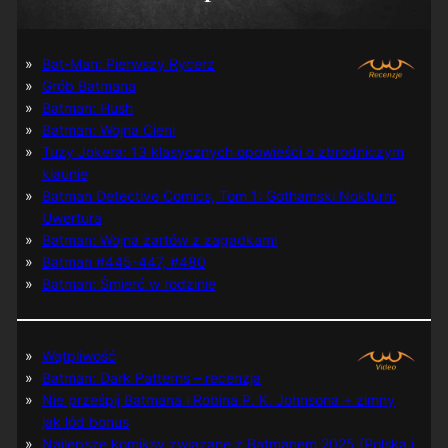
Bat-Man: Pierwszy Rycerz
Grób Batmana
Batman: Hush
Batman: Wojna Cieni
Tuzy Jokera: 13 klasycznych opowieści o zbrodniczym
klaunie
Batman Detective Comics, Tom 1: Gothamski Nokturn:
Uwertura
Batman: Wojna żartów z zagadkami
Batman #445-447, #480
Batman: Śmierć w rodzinie
Wątpliwość
Batman: Dark Patterns – recenzja
Nie prześpij Batmana i Robina P. K. Johnsona + zimny
jak lód bonus
Najlepsze komiksy związane z Batmanem 2025 (Polska i