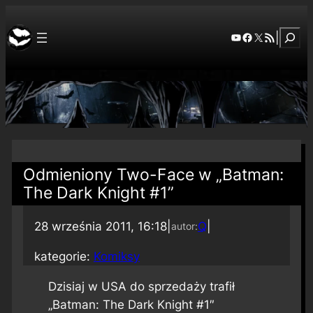
Szuka
YouTube
Facebook
X
RSS Feed
|
Odmieniony Two-Face w „Batman:
The Dark Knight #1”
28 września 2011, 16:18
|
Q
|
autor:
kategorie:
Komiksy
Dzisiaj w USA do sprzedaży trafił
„Batman: The Dark Knight #1″