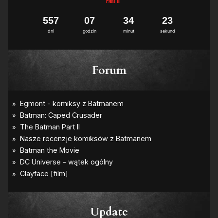
5
5
7
0
7
3
4
2
2
3
dni
godzin
minut
sekund
Forum
Update