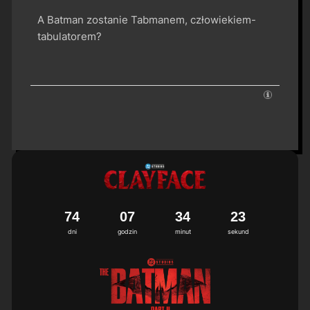
A Batman zostanie Tabmanem, człowiekiem-
tabulatorem?
7
4
0
7
3
4
2
2
3
dni
godzin
minut
sekund