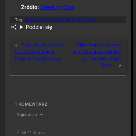
Źródło:
Bleeding Cool
Tagi:
Batman: The Dark Knight
Two-Face
Podziel się
←
Poszukiwani statyści
Cillian Murphy powróci
do „The Dark Knight
w roli Stracha na Wróble
Rises” w Nowym Jorku
w „The Dark Knight
Rises”?
→
1
KOMENTARZ
Najstarsze
F
14 lat temu