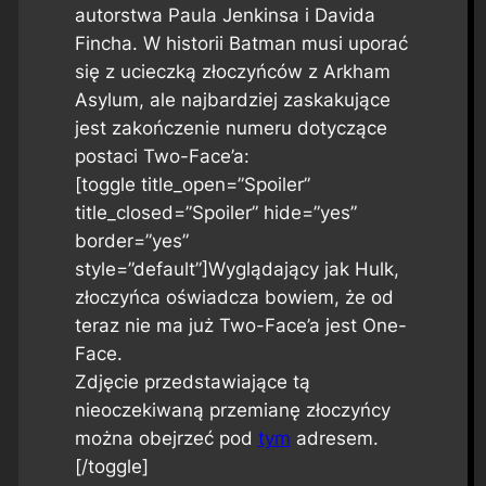
autorstwa Paula Jenkinsa i Davida
Fincha. W historii Batman musi uporać
się z ucieczką złoczyńców z Arkham
Asylum, ale najbardziej zaskakujące
jest zakończenie numeru dotyczące
postaci Two-Face’a:
[toggle title_open=”Spoiler”
title_closed=”Spoiler” hide=”yes”
border=”yes”
style=”default”]Wyglądający jak Hulk,
złoczyńca oświadcza bowiem, że od
teraz nie ma już Two-Face’a jest One-
Face.
Zdjęcie przedstawiające tą
nieoczekiwaną przemianę złoczyńcy
można obejrzeć pod
tym
adresem.
[/toggle]