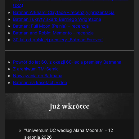
USA)
Batman Arkham: Clayface – recenzja, prezentacja
Batman i ukryty skarb Berniego Wrightsona
Batman: Full Moon (Pełnia) – recenzja
Batman and Robin: Memento – recenzja
30 lat od polskiej premiery „Batman Forever”
Powrót do lat 60. z okazji 60-lecia premiery Batmana
Z archiwum TM-Semic
Nawiązania do Batmana
Batman na kasetach video
Już wkrótce
"Uniwersum DC według Alana Moore'a" – 12
sierpnia 2026