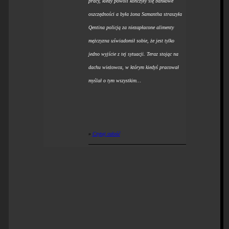
pracy, kiedy powoli kończyły się bankowe
oszczędności a była żona Samantha straszyła
Qentina policją za niezapłacone alimenty
mężczyzna uświadomił sobie, że jest tylko
jedno wyjście z tej sytuacji. Teraz stojąc na
dachu wieżowca, w którym kiedyś pracował
myślał o tym wszystkim…
»
Czytaj całość