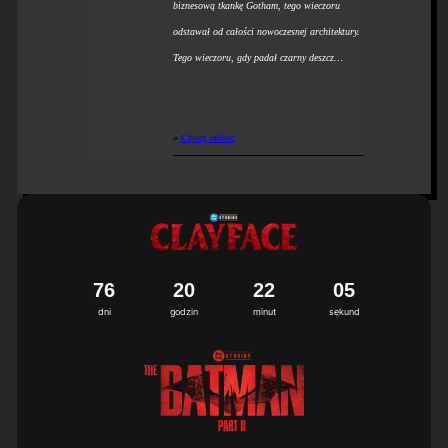
biznesową tkankę Gotham, tego wieczoru
odstawał od całości nowoczesnej architektury.
Tego wieczoru, gdy padał czarny deszcz…
»
Czytaj całość
7
6
2
0
2
2
0
4
dni
godzin
minut
sekund