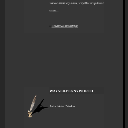
śladów brudu czy kurzu, wszystko skrupulatnie
czyste…
»
Chwilowo niedostępne
WAYNE&PENNYWORTH
Autor tekstu: Zatrakus