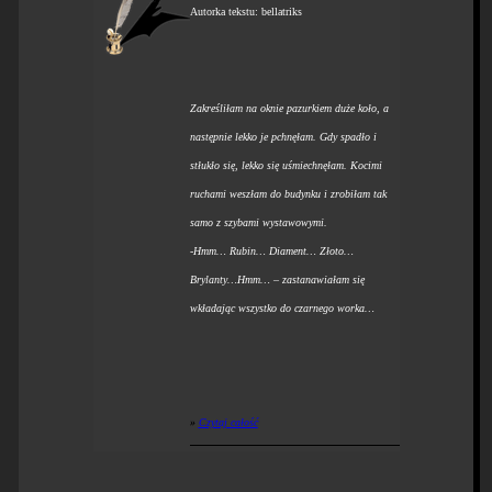
Autorka tekstu: bellatriks
Zakreśliłam na oknie pazurkiem duże koło, a
następnie lekko je pchnęłam. Gdy spadło i
stłukło się, lekko się uśmiechnęłam. Kocimi
ruchami weszłam do budynku i zrobiłam tak
samo z szybami wystawowymi.
-Hmm… Rubin… Diament… Złoto…
Brylanty…Hmm… – zastanawiałam się
wkładając wszystko do czarnego worka…
»
Czytaj całość