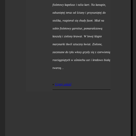
fioletowy kapelusz i talia kart. Na kanapie,
odsuniętej teraz od ściany i przysuniętej do
stolika, rozpierał się chudy facet. Miał na
sobie fioletowy garnitur, pomarańczową
koszulę i zielony krawat. W lewej klapie
marynarki tkwił sztuczny kwiat. Zielone,
zaczesane do tyłu włosy gryzły się z czerwienią
rozciągniętych w uśmiechu ust i kredowo białą
twarzą…
»
Czytaj całość