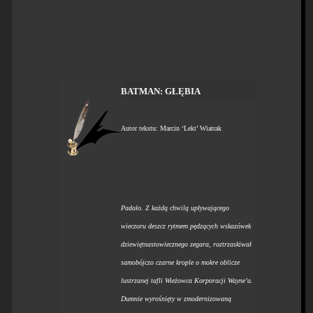
BATMAN: GŁĘBIA
Autor tekstu: Marcin ‘Lekt’ Wiatrak
Padało. Z każdą chwilą upływającego
wieczoru deszcz rytmem pędzących wskazówek
dziewiętnastowiecznego zegara, roztrzaskiwał
samobójczo czarne krople o mokre oblicze
lustrzanej tafli Wieżowca Korporacji Wayne’a.
Dumnie wyrośnięty w zmodernizowaną