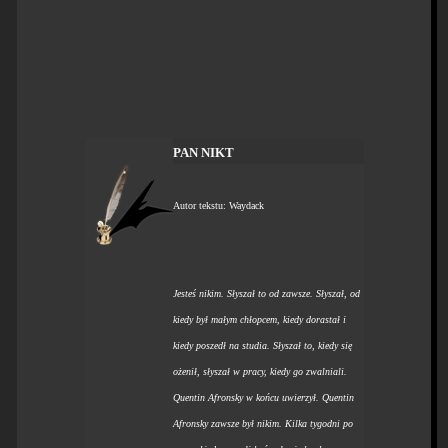
PAN NIKT
Autor tekstu: Waydack
Jesteś nikim. Słyszał to od zawsze. Słyszał, od
kiedy był małym chłopcem, kiedy dorastał i
kiedy poszedł na studia. Słyszał to, kiedy się
ożenił, słyszał w pracy, kiedy go zwalniali.
Quentin Afronsky w końcu uwierzył. Quentin
Afronsky zawsze był nikim. Kilka tygodni po