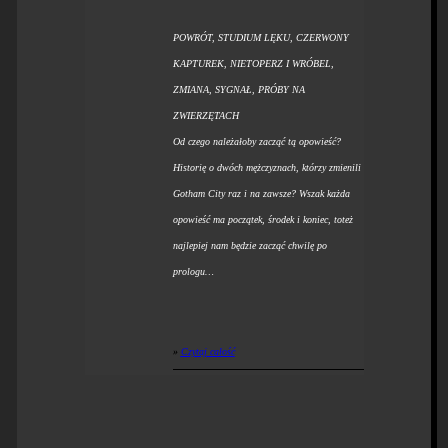
POWRÓT, STUDIUM LĘKU, CZERWONY
KAPTUREK, NIETOPERZ I WRÓBEL,
ZMIANA, SYGNAŁ, PRÓBY NA
ZWIERZĘTACH
Od czego należałoby zacząć tą opowieść?
Historię o dwóch mężczyznach, którzy zmienili
Gotham City raz i na zawsze? Wszak każda
opowieść ma początek, środek i koniec, toteż
najlepiej nam będzie zacząć chwilę po
prologu…
»
Czytaj całość