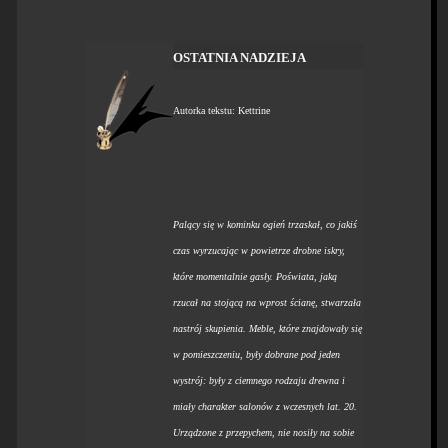
OSTATNIA NADZIEJA
Autorka tekstu: Kettrine
Palący się w kominku ogień trzaskał, co jakiś
czas wyrzucając w powietrze drobne iskry,
które momentalnie gasły. Poświata, jaką
rzucał na stojącą na wprost ścianę, stwarzała
nastrój skupienia. Meble, które znajdowały się
w pomieszczeniu, były dobrane pod jeden
wystrój: były z ciemnego rodzaju drewna i
miały charakter salonów z wczesnych lat. 20.
Urządzone z przepychem, nie nosiły na sobie