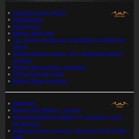
Bat-Man: Pierwszy Rycerz
Grób Batmana
Batman: Hush
Batman: Wojna Cieni
Tuzy Jokera: 13 klasycznych opowieści o zbrodniczym
klaunie
Batman Detective Comics, Tom 1: Gothamski Nokturn:
Uwertura
Batman: Wojna żartów z zagadkami
Batman #445-447, #480
Batman: Śmierć w rodzinie
Wątpliwość
Batman: Dark Patterns – recenzja
Nie prześpij Batmana i Robina P. K. Johnsona + zimny
jak lód bonus
Najlepsze komiksy związane z Batmanem 2025 (Polska i
USA)