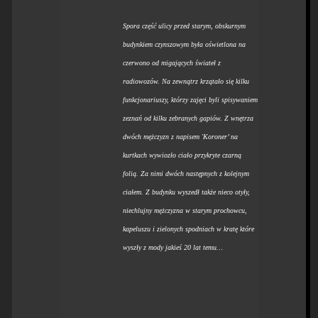
Spora część ulicy przed starym, obskurnym
budynkiem czynszowym była oświetlona na
czerwono od migających świateł z
radiowozów. Na zewnątrz krzątało się kilku
funkcjonariuszy, którzy zajęci byli spisywaniem
zeznań od kilku zebranych gapiów. Z wnętrza
dwóch mężczyzn z napisem 'Koroner’ na
kurtkach wywiozło ciało przykryte czarną
folią. Za nimi dwóch następnych z kolejnym
ciałem. Z budynku wyszedł także nieco otyły,
niechlujny mężczyzna w starym prochowcu,
kapeluszu i zielonych spodniach w kratę które
wyszły z mody jakieś 20 lat temu…