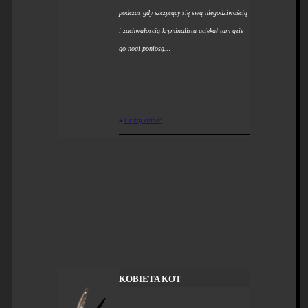
podczas gdy szczycący się swą niegodziwością
i zuchwałością kryminalista uciekał tam gzie
go nogi poniosą…
»
Czytaj całość
KOBIETA KOT