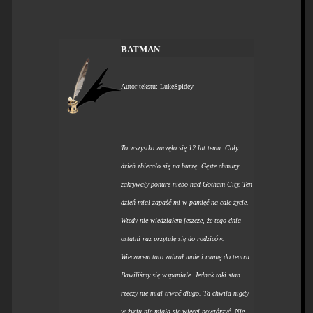
BATMAN
Autor tekstu: LukeSpidey
To wszystko zaczęło się 12 lat temu. Cały
dzień zbierało się na burzę. Gęste chmury
zakrywały ponure niebo nad Gotham City. Ten
dzień miał zapaść mi w pamięć na całe życie.
Wtedy nie wiedziałem jeszcze, że tego dnia
ostatni raz przytulę się do rodziców.
Wieczorem tato zabrał mnie i mamę do teatru.
Bawiliśmy się wspaniale. Jednak taki stan
rzeczy nie miał trwać długo. Ta chwila nigdy
w życiu nie miała się więcej powtórzyć. Nie