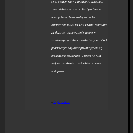
sens. Miałem mały klub jazzowy, kochającą
żonę i dziecko w drodze. Tak było jeszcze
miesiąc temu. Teraz siedzę na dachu
komisariatu policji na East Endzie, schowany
za skrzynia, licząc ostatnie naboje w
skradzionym pistolecie i nasłuchując wszelkich
podejrzanych odgłosów przebijających się
przez nocną zawieruchę. Czekam na ruch
mojego przeciwnika – człowieka w stroju
nietoperza…
»
Czytaj całość