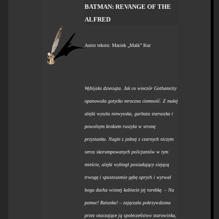
BATMAN: REVANGE OF THE
ALFRED
Autor tekstu: Maciek „Maik” Kur
Wybijała dziesiąta. Jak co wieczór Gothamcity
opanowała gotycko mroczna ciemność. Z małej
alejki wyszła niewysoka, garbata staruszka i
powolnym krokiem ruszyła w stronę
przystanku. Nagle z jednej z czarnych niczym
serca skorumpowanych policjantów w tym
mieście, alejki wybiegł posiadający siejącą
trwogę i spustoszenie gębę oprych i wyrwał
bogu ducha winnej kobiecie jej torebkę. – Na
pomoc! Ratunku! – zajęczała pokrzywdzona
przez otaczające ją społeczeństwo starowinka,