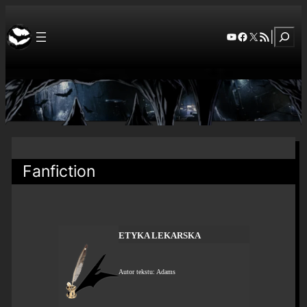
Szuka
YouTube
Facebook
X
RSS Feed
|
Fanfiction
ETYKA LEKARSKA
Autor tekstu: Adams