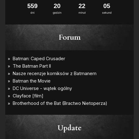
5
5
9
2
0
2
2
0
4
dni
godzin
minut
sekund
Forum
Update