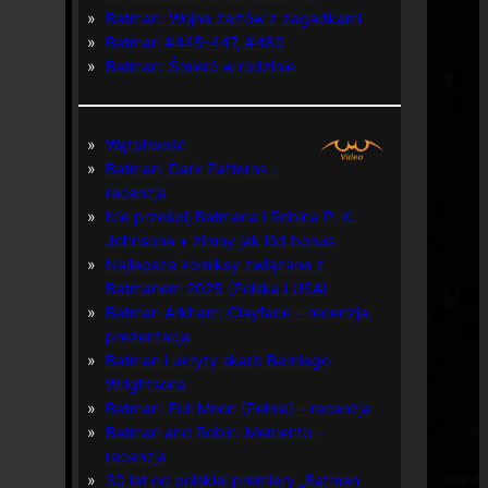
Batman: Wojna żartów z zagadkami
Batman #445-447, #480
Batman: Śmierć w rodzinie
Wątpliwość
Batman: Dark Patterns –
recenzja
Nie prześpij Batmana i Robina P. K.
Johnsona + zimny jak lód bonus
Najlepsze komiksy związane z
Batmanem 2025 (Polska i USA)
Batman Arkham: Clayface – recenzja,
prezentacja
Batman i ukryty skarb Berniego
Wrightsona
Batman: Full Moon (Pełnia) – recenzja
Batman and Robin: Memento –
recenzja
30 lat od polskiej premiery „Batman