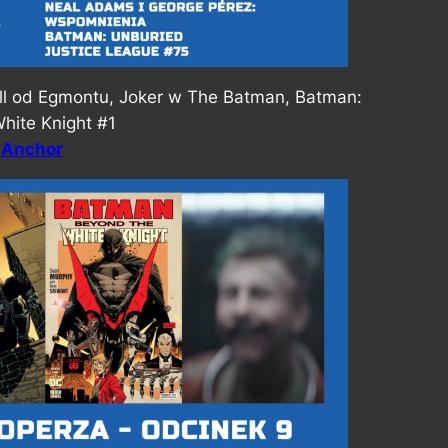
all od Egmontu, Joker w The Batman, Batman:
hite Knight #1
,
Anchor