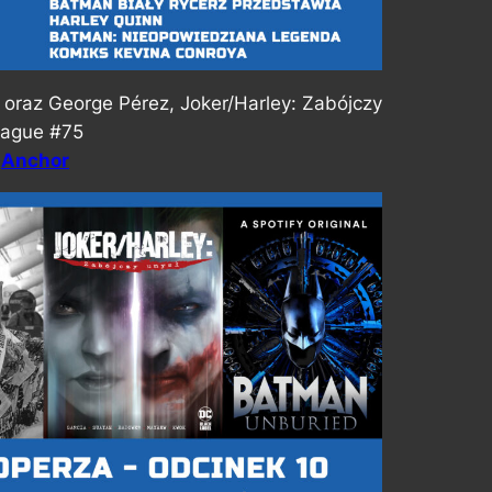
oraz George Pérez, Joker/Harley: Zabójczy
eague #75
,
Anchor