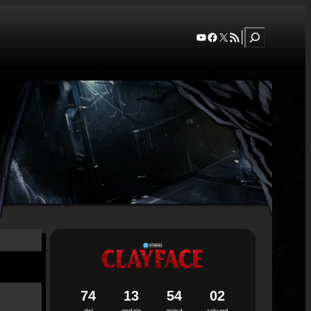
Szukaj
YouTube
Facebook
X
RSS Feed
|
7
4
1
3
5
4
0
0
dni
godzin
minut
sekund