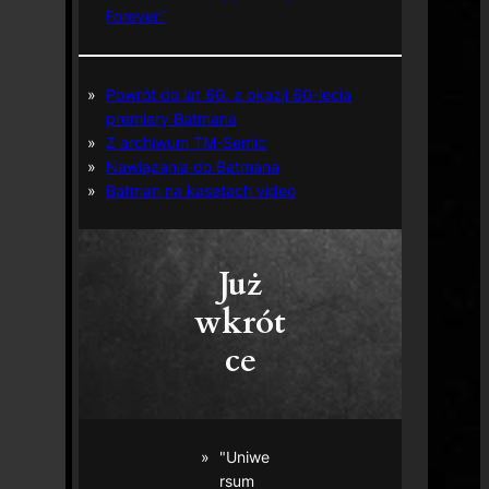
Forever”
Powrót do lat 60. z okazji 60-lecia
premiery Batmana
Z archiwum TM-Semic
Nawiązania do Batmana
Batman na kasetach video
Już
wkrót
ce
"Uniwe
rsum