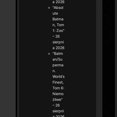
a 2026
"Absol
ute
Batma
n, Tom
1: Zoo"
– 26
sierpni
a 2026
"Batm
an/Su
perma
n.
World’s
Finest,
Tom 6:
Niemo
żliwe"
– 26
sierpni
a 2026