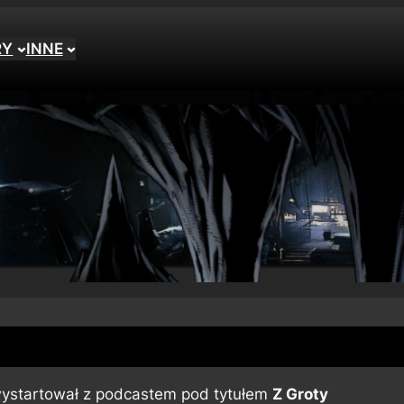
RY
INNE
 wystartował z podcastem pod tytułem
Z Groty