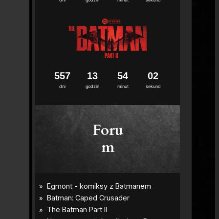
5
5
7
1
3
5
4
0
0
dni
godzin
minut
sekund
Foru
m