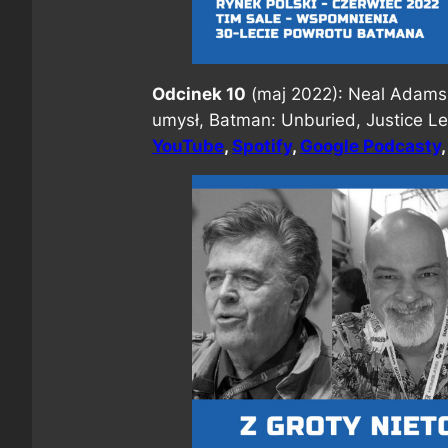
Odcinek 10
(maj 2022): Neal Adams 
umysł, Batman: Unburied, Justice L
YouTube
,
Spotify
,
Google Podcasty