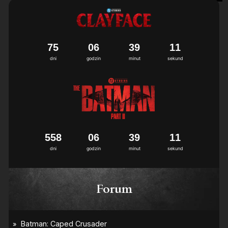
7
5
0
6
3
9
1
0
1
dni
godzin
minut
sekund
5
5
8
0
6
3
9
1
0
1
dni
godzin
minut
sekund
Forum