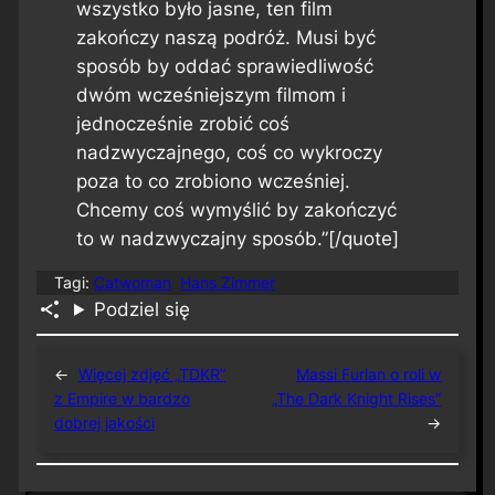
wszystko było jasne, ten film
zakończy naszą podróż. Musi być
sposób by oddać sprawiedliwość
dwóm wcześniejszym filmom i
jednocześnie zrobić coś
nadzwyczajnego, coś co wykroczy
poza to co zrobiono wcześniej.
Chcemy coś wymyślić by zakończyć
to w nadzwyczajny sposób.”[/quote]
Tagi:
Catwoman
Hans Zimmer
Podziel się
←
Więcej zdjęć „TDKR”
Massi Furlan o roli w
z Empire w bardzo
„The Dark Knight Rises”
dobrej jakości
→