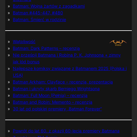
Batman: Wojna żartów z zagadkami
Batman #445-447, #480
Batman: Śmierć w rodzinie
Wątpliwość
Batman: Dark Patterns – recenzja
Nie prześpij Batmana i Robina P. K. Johnsona + zimny
jak lód bonus
Najlepsze komiksy związane z Batmanem 2025 (Polska i
USA)
Batman Arkham: Clayface – recenzja, prezentacja
Batman i ukryty skarb Berniego Wrightsona
Batman: Full Moon (Pełnia) – recenzja
Batman and Robin: Memento – recenzja
30 lat od polskiej premiery „Batman Forever”
Powrót do lat 60. z okazji 60-lecia premiery Batmana