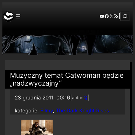
Szuka
YouTube
Facebook
X
RSS Feed
|
Muzyczny temat Catwoman będzie
„nadzwyczajny”
23 grudnia 2011, 00:16
|
Q
|
autor:
kategorie:
Filmy
, 
The Dark Knight Rises