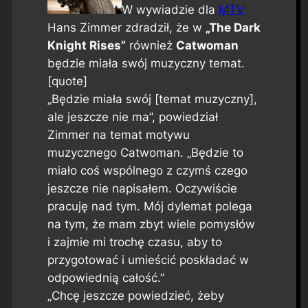
W wywiadzie dla
MTV
Hans Zimmer zdradził, że w
„The Dark
Knight Rises”
również
Catwoman
będzie miała swój muzyczny temat.
[quote]
„Będzie miała swój [temat muzyczny],
ale jeszcze nie ma”, powiedział
Zimmer na temat motywu
muzycznego Catwoman. „Będzie to
miało coś wspólnego z czymś czego
jeszcze nie napisałem. Oczywiście
pracuję nad tym. Mój dylemat polega
na tym, że mam zbyt wiele pomysłów
i zajmie mi trochę czasu, aby to
przygotować i umieścić poskładać w
odpowiednią całość.”
„Chcę jeszcze powiedzieć, żeby