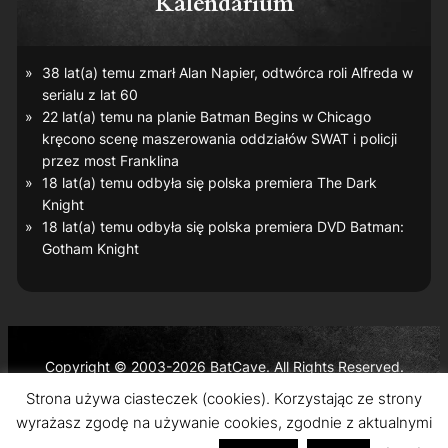
Kalendarium
38 lat(a) temu zmarł Alan Napier, odtwórca roli Alfreda w
serialu z lat 60
22 lat(a) temu na planie
Batman Begins
w Chicago
kręcono scenę maszerowania oddziałów SWAT i policji
przez most Franklina
18 lat(a) temu odbyła się polska premiera
The Dark
Knight
18 lat(a) temu odbyła się polska premiera DVD
Batman:
Gotham Knight
Copyright © 2003-2026 BatCave. All Rights Reserved.
Batman and all related characters and elements are the
Strona używa ciasteczek (cookies). Korzystając ze strony
trademarks of © DC Comics and Warner Bros. Entertainment
wyrażasz zgodę na używanie cookies, zgodnie z aktualnymi
Inc.