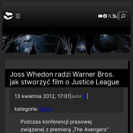
Szuka
YouTube
Facebook
X
RSS Feed
|
Joss Whedon radzi Warner Bros.
jak stworzyć film o Justice League
13 kwietnia 2012, 17:01
|
Q
|
autor:
kategorie:
Filmy
Podczas konferencji prasowej
związanej z premierą „The Avengers”