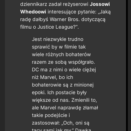
dziennikarz zadał reżyserowi
Jossowi
Whedoowi
interesujące pytanie:
„Jaką
radę dałbyś Warner Bros. dotyczącą
filmu o Justice League?”
.
Jest niezwykle trudno
sprawić by w filmie tak
wiele różnych bohaterów
razem ze sobą współgrało.
DC ma z nimi o wiele ciężej
niż Marvel, bo ich
bohaterowie są z minionej
epoki. Ich postacie były
większe od nas. Zmienili to,
ale Marvel naprawdę złamał
takie podejście i
zastosował: „Och, oni są
tacy sami jak my.” Dawka