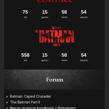
7
5
1
5
5
8
5
4
dni
godzin
minut
sekund
5
5
8
1
5
5
8
5
4
dni
godzin
minut
sekund
Forum