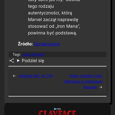
tego rodzaju
autentyczności, którą
Marvel zaczął naprawdę
stosować od „Iron Mana”,
powinna być podstawą.
Źródło:
Screencrave
Tagi:
Joss Whedon
Podziel się
←
„Kobieta-Kot” w TVN
Feige chciałby mieć
Batmana w uniwersum
Marvela
→