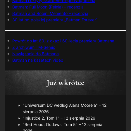
Batman i ukryty skarb Berniego Wrightsona
Batman: Full Moon (Pełnia) – recenzja
Batman and Robin: Memento – recenzja
30 lat od polskiej premiery „Batman Forever”
Powrót do lat 60. z okazji 60-lecia premiery Batmana
Z archiwum TM-Semic
Nawiązania do Batmana
Batman na kasetach video
Już wkrótce
"Uniwersum DC według Alana Moore'a" – 12
sierpnia 2026
"Injustice 2, Tom 1" – 12 sierpnia 2026
"Red Hood: Outlaws, Tom 5" – 12 sierpnia
2026