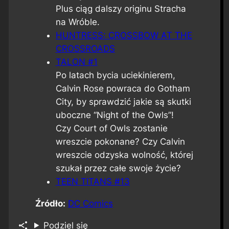
Plus ciąg dalszy originu Stracha
na Wróble.
HUNTRESS: CROSSBOW AT THE
CROSSROADS
TALON #1
Po latach bycia uciekinierem,
Calvin Rose powraca do Gotham
City, by sprawdzić jakie są skutki
uboczne “Night of the Owls”!
Czy Court of Owls zostanie
wreszcie pokonane? Czy Calvin
wreszcie odzyska wolność, której
szukał przez całe swoje życie?
TEEN TITANS #13
Źródło:
DC Comics
Podziel się