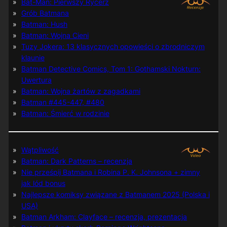
Bat-Man: Pierwszy Rycerz
Grób Batmana
Batman: Hush
Batman: Wojna Cieni
Tuzy Jokera: 13 klasycznych opowieści o zbrodniczym
klaunie
Batman Detective Comics, Tom 1: Gothamski Nokturn:
Uwertura
Batman: Wojna żartów z zagadkami
Batman #445-447, #480
Batman: Śmierć w rodzinie
Wątpliwość
Batman: Dark Patterns – recenzja
Nie prześpij Batmana i Robina P. K. Johnsona + zimny
jak lód bonus
Najlepsze komiksy związane z Batmanem 2025 (Polska i
USA)
Batman Arkham: Clayface – recenzja, prezentacja