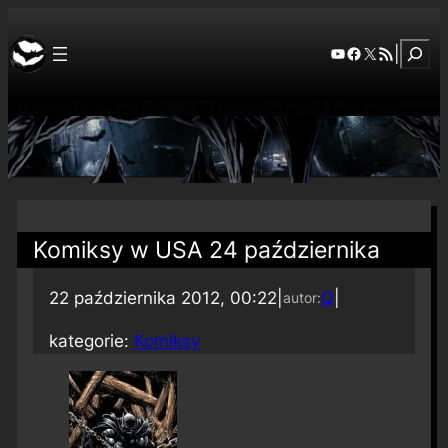
Szuka
YouTube
Facebook
X
RSS Feed
|
Komiksy w USA 24 października
22 października 2012, 00:22
|
Q
|
autor:
kategorie:
Komiksy