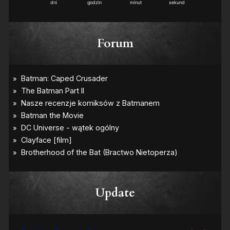
dni
godzin
minut
sekund
Forum
Update