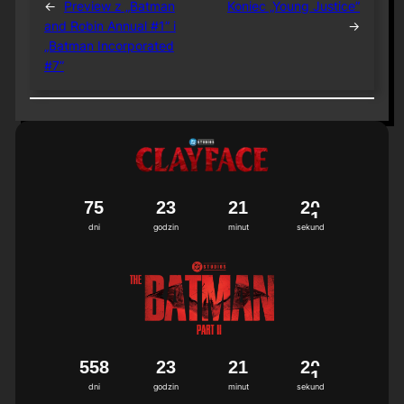
←
Preview z „Batman
Koniec „Young Justice”
and Robin Annual #1” i
→
„Batman Incorporated
#7”
7
5
2
3
2
1
2
0
dni
godzin
minut
sekund
5
5
8
2
3
2
1
2
0
dni
godzin
minut
sekund