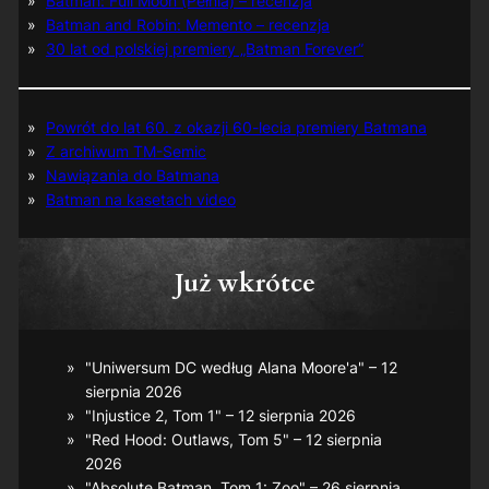
Batman: Full Moon (Pełnia) – recenzja
Batman and Robin: Memento – recenzja
30 lat od polskiej premiery „Batman Forever”
Powrót do lat 60. z okazji 60-lecia premiery Batmana
Z archiwum TM-Semic
Nawiązania do Batmana
Batman na kasetach video
Już wkrótce
"Uniwersum DC według Alana Moore'a" – 12
sierpnia 2026
"Injustice 2, Tom 1" – 12 sierpnia 2026
"Red Hood: Outlaws, Tom 5" – 12 sierpnia
2026
"Absolute Batman, Tom 1: Zoo" – 26 sierpnia