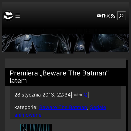
Szuka
YouTube
Facebook
X
RSS Feed
|
Premiera „Beware The Batman”
latem
28 stycznia 2013, 22:34
|
Q
|
autor:
kategorie:
Beware The Batman
, 
Seriale
animowane