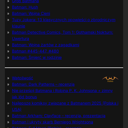
Grób Batmana
Batman: Hush
Batman: Wojna Cieni
Tuzy Jokera: 13 klasycznych opowieści o zbrodniczym
klaunie
Batman Detective Comics, Tom 1: Gothamski Nokturn:
Uwertura
Batman: Wojna żartów z zagadkami
Batman #445-447, #480
Batman: Śmierć w rodzinie
Wątpliwość
Batman: Dark Patterns – recenzja
Nie prześpij Batmana i Robina P. K. Johnsona + zimny
jak lód bonus
Najlepsze komiksy związane z Batmanem 2025 (Polska i
USA)
Batman Arkham: Clayface – recenzja, prezentacja
Batman i ukryty skarb Berniego Wrightsona