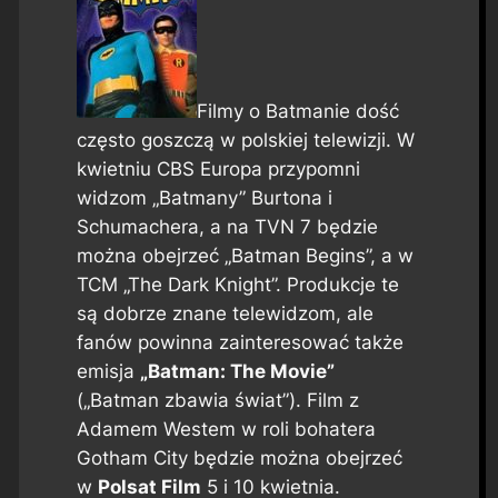
Filmy o Batmanie dość
często goszczą w polskiej telewizji. W
kwietniu CBS Europa przypomni
widzom „Batmany” Burtona i
Schumachera, a na TVN 7 będzie
można obejrzeć „Batman Begins”, a w
TCM „The Dark Knight”. Produkcje te
są dobrze znane telewidzom, ale
fanów powinna zainteresować także
emisja
„Batman: The Movie”
(„Batman zbawia świat”). Film z
Adamem Westem w roli bohatera
Gotham City będzie można obejrzeć
w
Polsat Film
5 i 10 kwietnia.