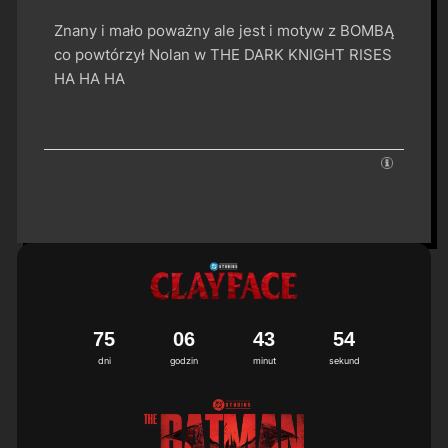
Znany i mało poważny ale jest i motyw z BOMBĄ
co powtórzył Nolan w THE DARK KNIGHT RISES
HA HA HA
7
5
0
6
4
3
5
4
dni
godzin
minut
sekund