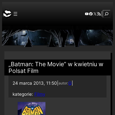
Szuka
YouTube
Facebook
X
RSS Feed
|
„Batman: The Movie” w kwietniu w
Polsat Film
24 marca 2013, 11:50
|
Q
|
autor:
kategorie:
Filmy