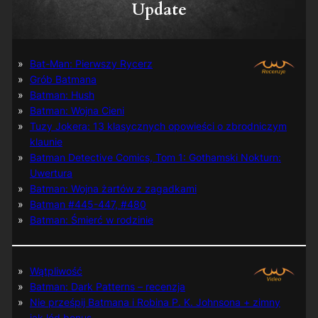
Update
Bat-Man: Pierwszy Rycerz
Grób Batmana
Batman: Hush
Batman: Wojna Cieni
Tuzy Jokera: 13 klasycznych opowieści o zbrodniczym
klaunie
Batman Detective Comics, Tom 1: Gothamski Nokturn:
Uwertura
Batman: Wojna żartów z zagadkami
Batman #445-447, #480
Batman: Śmierć w rodzinie
Wątpliwość
Batman: Dark Patterns – recenzja
Nie prześpij Batmana i Robina P. K. Johnsona + zimny
jak lód bonus