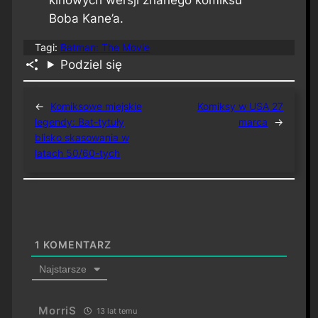
kinowych wersji znanego komiksu
Boba Kane’a.
Tagi:
Batman: The Movie
Podziel się
←
Komiksowe miejskie
Komiksy w USA 27
legendy: Bat-tytuły
marca
→
blisko skasowania w
latach 50/60-tych
1
KOMENTARZ
Najstarsze
MorriS
13 lat temu