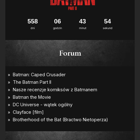
5
5
8
0
6
4
3
5
4
dni
godzin
minut
sekund
Forum