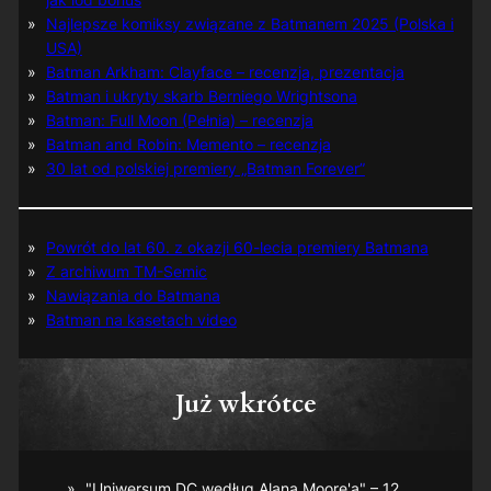
Najlepsze komiksy związane z Batmanem 2025 (Polska i
USA)
Batman Arkham: Clayface – recenzja, prezentacja
Batman i ukryty skarb Berniego Wrightsona
Batman: Full Moon (Pełnia) – recenzja
Batman and Robin: Memento – recenzja
30 lat od polskiej premiery „Batman Forever”
Powrót do lat 60. z okazji 60-lecia premiery Batmana
Z archiwum TM-Semic
Nawiązania do Batmana
Batman na kasetach video
Już wkrótce
"Uniwersum DC według Alana Moore'a" – 12