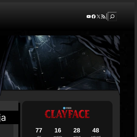
Szukaj
YouTube
Facebook
X
RSS Feed
|
ja
7
7
1
6
2
8
4
7
dni
godzin
minut
sekund