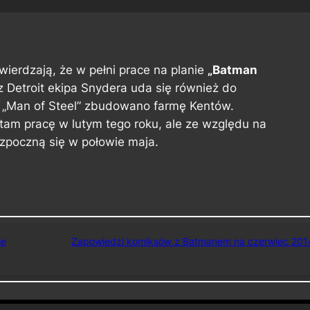
wierdzają, że w pełni prace na planie
„Batman
 Detroit ekipa Snydera uda się również do
eby „Man of Steel” zbudowano farmę Kentów.
 tam pracę w lutym tego roku, ale ze względu na
ozpoczną się w połowie maja.
ie
Zapowiedzi komiksów z Batmanem na czerwiec 201