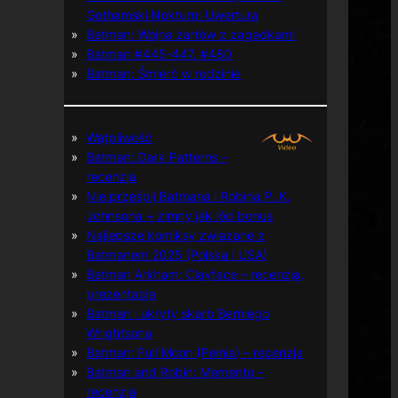
Gothamski Nokturn: Uwertura
Batman: Wojna żartów z zagadkami
Batman #445-447, #480
Batman: Śmierć w rodzinie
Wątpliwość
Batman: Dark Patterns –
recenzja
Nie prześpij Batmana i Robina P. K.
Johnsona + zimny jak lód bonus
Najlepsze komiksy związane z
Batmanem 2025 (Polska i USA)
Batman Arkham: Clayface – recenzja,
prezentacja
Batman i ukryty skarb Berniego
Wrightsona
Batman: Full Moon (Pełnia) – recenzja
Batman and Robin: Memento –
recenzja