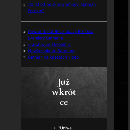
30 lat od polskiej premiery „Batman
Forever”
Powrót do lat 60. z okazji 60-lecia
premiery Batmana
Z archiwum TM-Semic
Nawiązania do Batmana
Batman na kasetach video
Już
wkrót
ce
"Uniwe