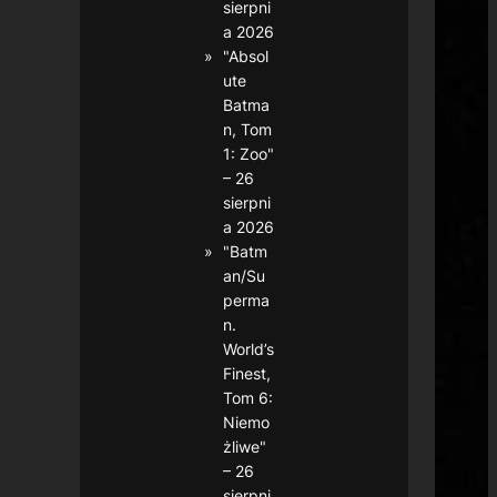
sierpni
a 2026
"Absol
ute
Batma
n, Tom
1: Zoo"
– 26
sierpni
a 2026
"Batm
an/Su
perma
n.
World’s
Finest,
Tom 6:
Niemo
żliwe"
– 26
sierpni