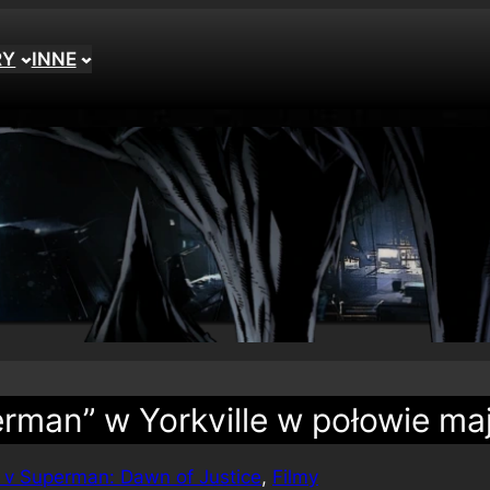
RY
INNE
rman” w Yorkville w połowie ma
v Superman: Dawn of Justice
, 
Filmy