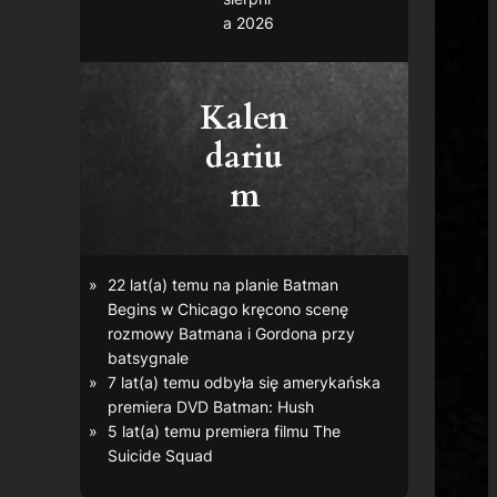
a 2026
Kalen
dariu
m
22 lat(a) temu na planie
Batman
Begins
w Chicago kręcono scenę
rozmowy Batmana i Gordona przy
batsygnale
7 lat(a) temu odbyła się amerykańska
premiera DVD
Batman: Hush
5 lat(a) temu premiera filmu
The
Suicide Squad