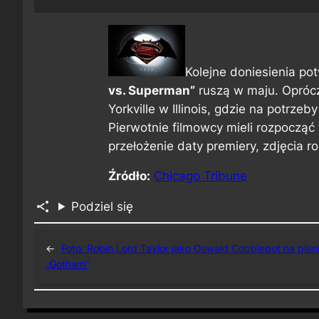
Kolejne doniesienia pot
vs. Superman”
ruszą w maju. Oprócz
Yorkville w Illinois, gdzie na potrz
Pierwotnie filmowcy mieli rozpocząć
przełożenie daty premiery, zdjęcia r
Źródło:
Chicago Tribune
Podziel się
←
Foto: Robin Lord Taylor jako Oswald Cobblepot na plan
„Gotham”