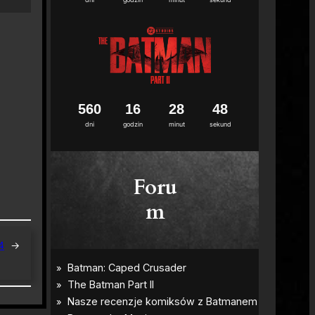
5
6
0
1
6
2
8
4
7
dni
godzin
minut
sekund
Foru
m
4
→