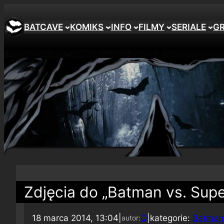
BATCAVE
KOMIKS
INFO
FILMY
SERIALE
G
Zdjęcia do „Batman vs. Supe
18 marca 2014, 13:04
|
Q
|
kategorie:
Batman 
autor: