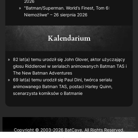
2026
"Batman/Superman. World’s Finest, Tom 6:
Niemożliwe" – 26 sierpnia 2026
Kalendarium
82 lat(a) temu urodził się John Glover, aktor użyczający
głosu Riddlerowi w serialach animowanych
Batman TAS
i
The New Batman Adventures
69 lat(a) temu urodził się Paul Dini, twórca serialu
animowanego
Batman TAS
, postaci Harley Quinn,
scenarzysta komiksów o Batmanie
Copyright © 2003-2026 BatCave. All Rights Reserved.
Batman and all related characters and elements are the