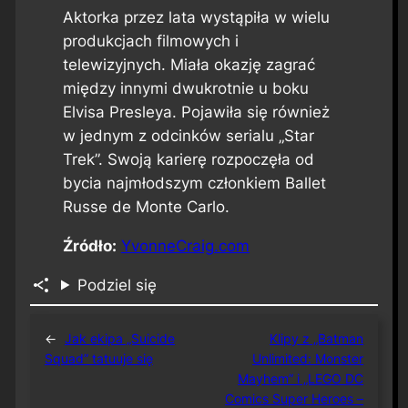
Aktorka przez lata wystąpiła w wielu
produkcjach filmowych i
telewizyjnych. Miała okazję zagrać
między innymi dwukrotnie u boku
Elvisa Presleya. Pojawiła się również
w jednym z odcinków serialu „Star
Trek”. Swoją karierę rozpoczęła od
bycia najmłodszym członkiem Ballet
Russe de Monte Carlo.
Źródło:
YvonneCraig.com
Podziel się
←
Jak ekipa „Suicide
Klipy z „Batman
Squad” tatuuje się
Unlimited: Monster
Mayhem” i „LEGO DC
Comics Super Heroes –