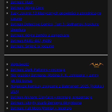
Batman: Hush
Batman: Wojna Cieni
Tuzy Jokera: 13 klasycznych opowieści o zbrodniczym
klaunie
Batman Detective Comics, Tom 1: Gothamski Nokturn:
Uwertura
Batman: Wojna żartów z zagadkami
Batman #445-447, #480
Batman: Śmierć w rodzinie
Wątpliwość
Batman: Dark Patterns – recenzja
Nie prześpij Batmana i Robina P. K. Johnsona + zimny
jak lód bonus
Najlepsze komiksy związane z Batmanem 2025 (Polska i
USA)
Batman Arkham: Clayface – recenzja, prezentacja
Batman i ukryty skarb Berniego Wrightsona
Batman: Full Moon (Pełnia) – recenzja