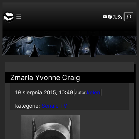
Szuka
YouTube
Facebook
X
RSS Feed
|
Zmarła Yvonne Craig
19 sierpnia 2015, 10:49
|
kelen
|
autor:
kategorie:
Seriale TV