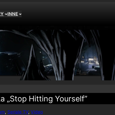
RY
INNE
 „Stop Hitting Yourself”
am
, 
Seriale TV
, 
Video