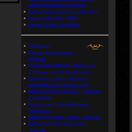
Gothamski Nokturn: Uwertura
Batman: Wojna żartów z zagadkami
Batman #445-447, #480
Batman: Śmierć w rodzinie
Wątpliwość
Batman: Dark Patterns –
recenzja
Nie prześpij Batmana i Robina P. K.
Johnsona + zimny jak lód bonus
Najlepsze komiksy związane z
Batmanem 2025 (Polska i USA)
Batman Arkham: Clayface – recenzja,
prezentacja
Batman i ukryty skarb Berniego
Wrightsona
Batman: Full Moon (Pełnia) – recenzja
Batman and Robin: Memento –
recenzja