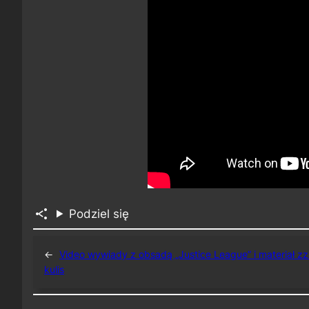
Podziel się
←
Video wywiady z obsadą „Justice League” i materiał z
kulis