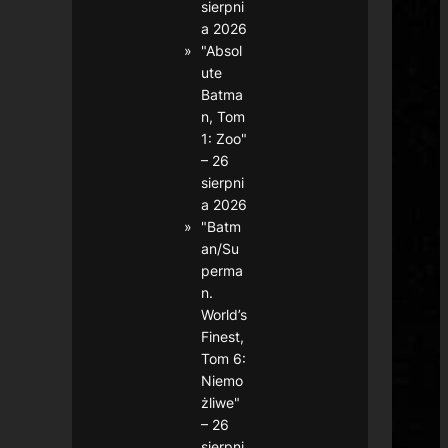
sierpni
a 2026
"Absol
ute
Batma
n, Tom
1: Zoo"
– 26
sierpni
a 2026
"Batm
an/Su
perma
n.
World’s
Finest,
Tom 6:
Niemo
żliwe"
– 26
sierpni