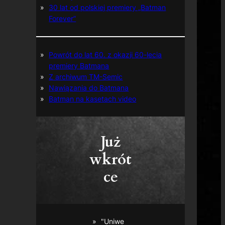
30 lat od polskiej premiery „Batman
Forever”
Powrót do lat 60. z okazji 60-lecia
premiery Batmana
Z archiwum TM-Semic
Nawiązania do Batmana
Batman na kasetach video
Już
wkrót
ce
"Uniwe