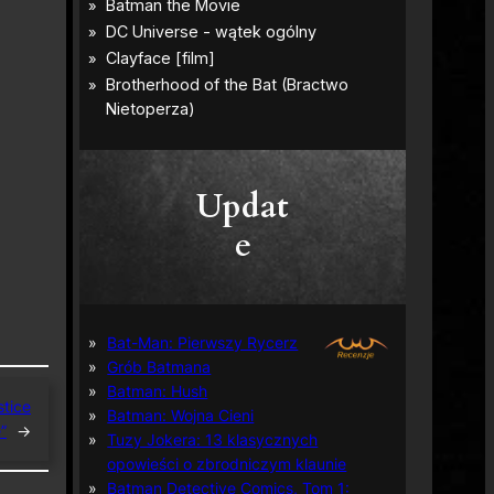
Updat
e
Bat-Man: Pierwszy Rycerz
Grób Batmana
Batman: Hush
stice
Batman: Wojna Cieni
”
→
Tuzy Jokera: 13 klasycznych
opowieści o zbrodniczym klaunie
Batman Detective Comics, Tom 1: