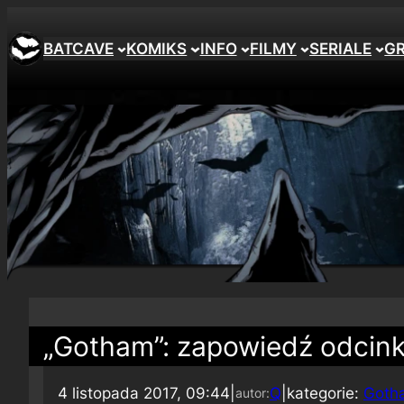
BATCAVE
KOMIKS
INFO
FILMY
SERIALE
G
„Gotham”: zapowiedź odcinka
4 listopada 2017, 09:44
|
Q
|
kategorie:
Goth
autor: