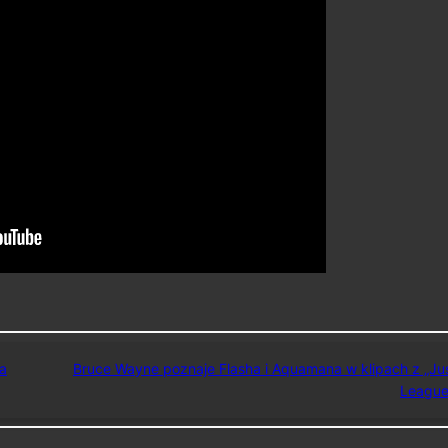
za
Bruce Wayne poznaje Flasha i Aquamana w klipach z „Ju
League