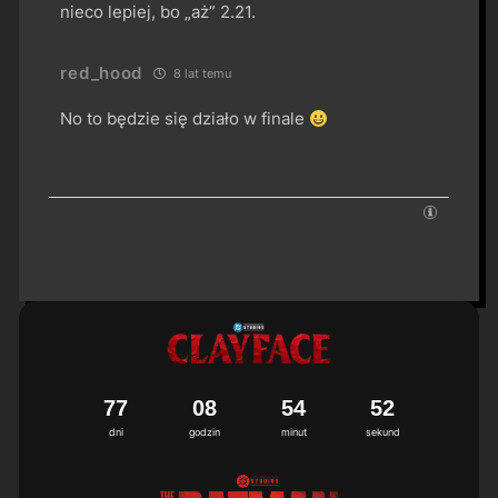
nieco lepiej, bo „aż” 2.21.
red_hood
8 lat temu
No to będzie się działo w finale
7
7
0
8
5
4
5
2
dni
godzin
minut
sekund