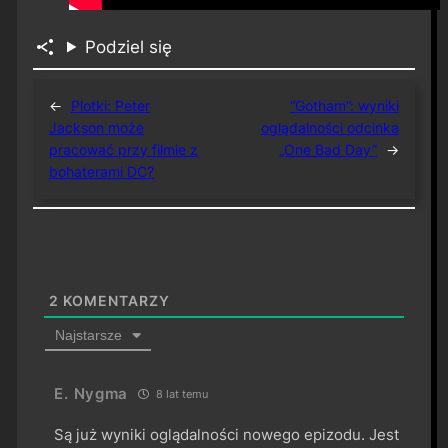
Podziel się
←
Plotki: Peter
“Gotham”: wyniki
Jackson może
oglądalności odcinka
pracować przy filmie z
„One Bad Day”
→
bohaterami DC?
2
KOMENTARZY
Najstarsze
E. Nygma
8 lat temu
Są już wyniki oglądalności nowego epizodu. Jest