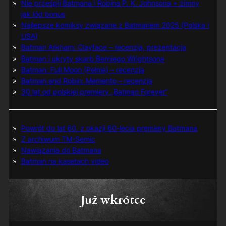
Nie prześpij Batmana i Robina P. K. Johnsona + zimny
jak lód bonus
Najlepsze komiksy związane z Batmanem 2025 (Polska i
USA)
Batman Arkham: Clayface – recenzja, prezentacja
Batman i ukryty skarb Berniego Wrightsona
Batman: Full Moon (Pełnia) – recenzja
Batman and Robin: Memento – recenzja
30 lat od polskiej premiery „Batman Forever”
Powrót do lat 60. z okazji 60-lecia premiery Batmana
Z archiwum TM-Semic
Nawiązania do Batmana
Batman na kasetach video
Już wkrótce