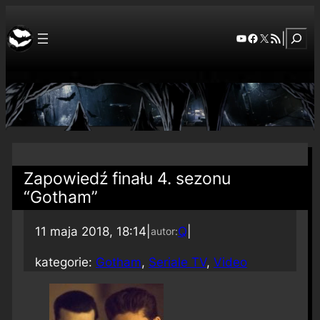
Szuka
YouTube
Facebook
X
RSS Feed
|
Zapowiedź finału 4. sezonu
“Gotham”
11 maja 2018, 18:14
|
Q
|
autor:
kategorie:
Gotham
, 
Seriale TV
, 
Video