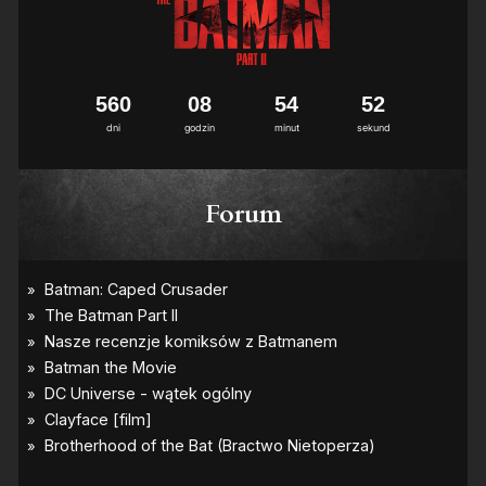
5
6
0
0
8
5
4
5
2
dni
godzin
minut
sekund
Forum