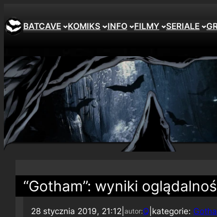
BATCAVE
KOMIKS
INFO
FILMY
SERIALE
G
“Gotham”: wyniki oglądalnoś
28 stycznia 2019, 21:12
|
Q
|
kategorie:
Goth
autor: