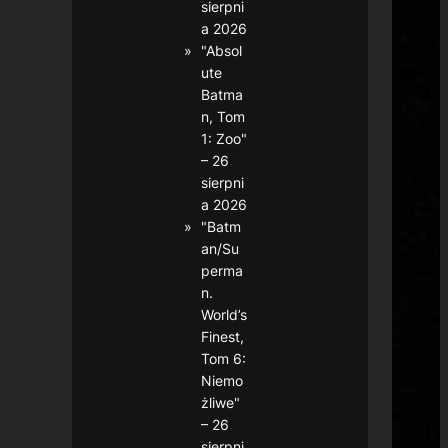
sierpni
a 2026
"Absol
ute
Batma
n, Tom
1: Zoo"
– 26
sierpni
a 2026
"Batm
an/Su
perma
n.
World’s
Finest,
Tom 6:
Niemo
żliwe"
– 26
sierpni