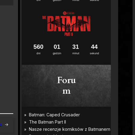
5
6
0
0
1
3
1
4
3
4
dni
godzin
minut
sekund
Foru
m
a
→