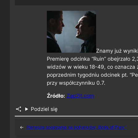
Znamy już wyniki
Premierę odcinka “Ruin” obejrzało 2
widzów w wieku 18-49, co oznacza że
poprzednim tygodniu odcinek pt. “Pe
przy współczynniku 0.7.
Źródło:
Zap2it.com
Podziel się
←
Pierwsze spojrzenie na bohaterów „Birds of Prey”