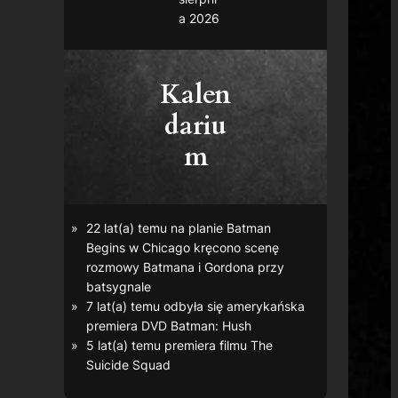
a 2026
Kalen
dariu
m
22 lat(a) temu na planie
Batman
Begins
w Chicago kręcono scenę
rozmowy Batmana i Gordona przy
batsygnale
7 lat(a) temu odbyła się amerykańska
premiera DVD
Batman: Hush
5 lat(a) temu premiera filmu
The
Suicide Squad