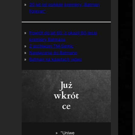
30 lat od polskiej premiery „Batman
Forever”
Powrót do lat 60. z okazji 60-lecia
premiery Batmana
Z archiwum TM-Semic
Nawiązania do Batmana
Batman na kasetach video
Już
wkrót
ce
"Uniwe