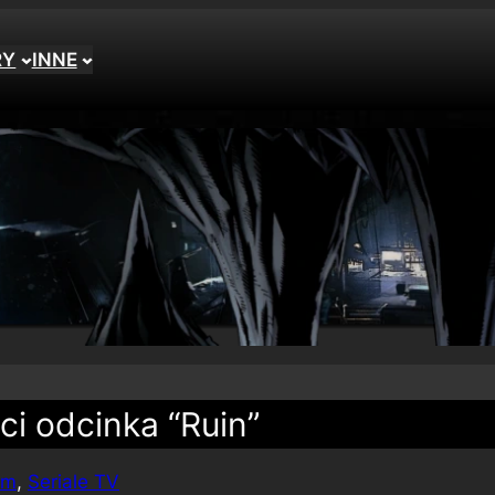
RY
INNE
ci odcinka “Ruin”
am
, 
Seriale TV