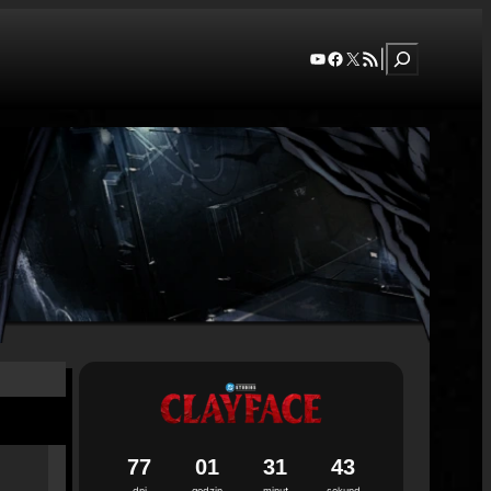
Szukaj
YouTube
Facebook
X
RSS Feed
|
7
7
0
1
3
1
4
2
3
dni
godzin
minut
sekund