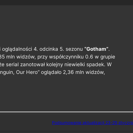
 oglądalności 4. odcinka 5. sezonu
“Gotham”
.
,35 mln widzów, przy współczynniku 0.6 w grupie
 serial zanotował kolejny niewielki spadek. W
nguin, Our Hero” oglądało 2,36 mln widzów,
Podsumowanie aktualizacji 23-29 styczni