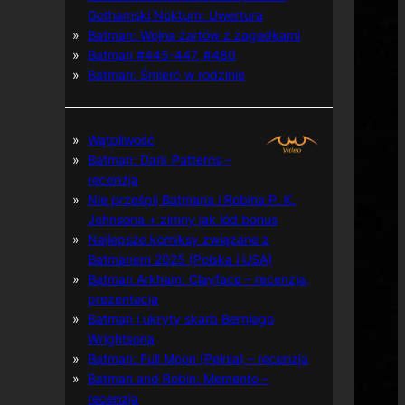
Gothamski Nokturn: Uwertura
Batman: Wojna żartów z zagadkami
Batman #445-447, #480
Batman: Śmierć w rodzinie
Wątpliwość
Batman: Dark Patterns –
recenzja
Nie prześpij Batmana i Robina P. K.
Johnsona + zimny jak lód bonus
Najlepsze komiksy związane z
Batmanem 2025 (Polska i USA)
Batman Arkham: Clayface – recenzja,
prezentacja
Batman i ukryty skarb Berniego
Wrightsona
Batman: Full Moon (Pełnia) – recenzja
Batman and Robin: Memento –
recenzja