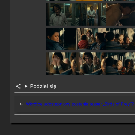
Podziel się
←
Wkrótce udostępniony zostanie teaser „Birds of Prey”?