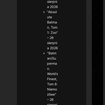
sierpni
a 2026
"Absol
ute
Batma
n, Tom
1: Zoo"
– 26
sierpni
a 2026
"Batm
an/Su
perma
n.
World’s
Finest,
Tom 6:
Niemo
żliwe"
– 26
sierpni