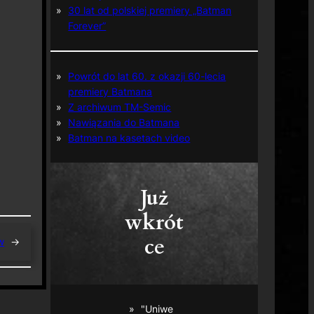
30 lat od polskiej premiery „Batman
Forever”
Powrót do lat 60. z okazji 60-lecia
premiery Batmana
Z archiwum TM-Semic
Nawiązania do Batmana
Batman na kasetach video
Już
wkrót
ce
w
→
"Uniwe