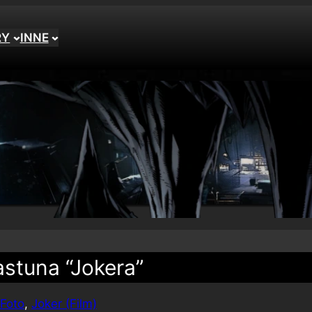
RY
INNE
stuna “Jokera”
Foto
, 
Joker (Film)