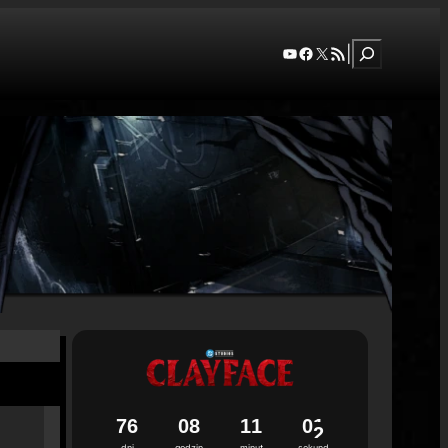
Szukaj
YouTube
Facebook
X
RSS Feed
|
7
6
0
8
1
1
0
0
dni
godzin
minut
sekund