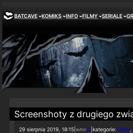
BATCAVE
KOMIKS
INFO
FILMY
SERIALE
G
Screenshoty z drugiego zwia
29 sierpnia 2019, 18:15
|
Q
|
kategorie:
Filmy
, 
autor: