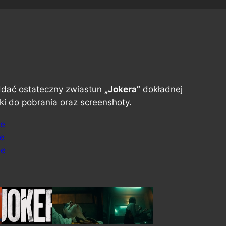
oddać ostateczny zwiastun
„Jokera”
dokładnej
nki do pobrania oraz screenshoty.
me
me
me