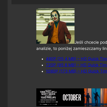
Jeśli chcecie p
analizie, to poniżej zamieszczamy li
480P (25,4 MB) – HD Quick Ti
720P (95,8 MB) – HD Quick Ti
1080P (173 MB) – HD Quick Ti