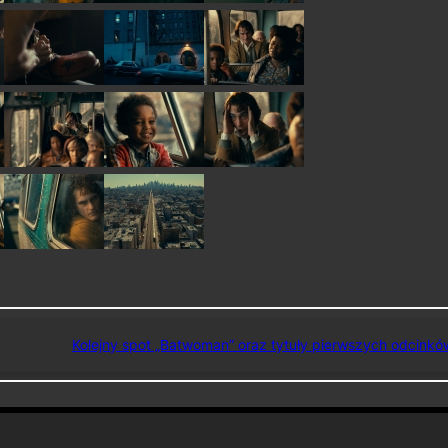
Kolejny spot „Batwoman” oraz tytuły pierwszych odcinkó