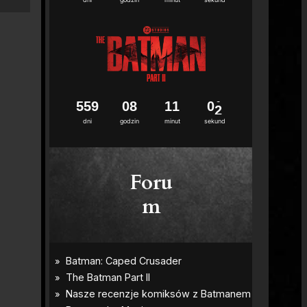
1
5
5
9
0
8
1
1
0
0
1
dni
godzin
minut
sekund
Foru
m