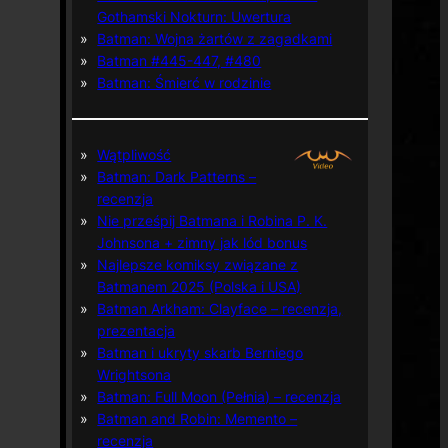
Gothamski Nokturn: Uwertura
Batman: Wojna żartów z zagadkami
Batman #445-447, #480
Batman: Śmierć w rodzinie
Wątpliwość
Batman: Dark Patterns –
recenzja
Nie prześpij Batmana i Robina P. K.
Johnsona + zimny jak lód bonus
Najlepsze komiksy związane z
Batmanem 2025 (Polska i USA)
Batman Arkham: Clayface – recenzja,
prezentacja
Batman i ukryty skarb Berniego
Wrightsona
Batman: Full Moon (Pełnia) – recenzja
Batman and Robin: Memento –
recenzja