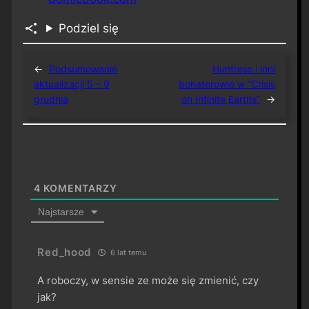
Podziel się
←
Podsumowanie
Huntress i inni
aktualizacji 5 – 9
bohaterowie w “Crisis
grudnia
on Infinite Earths”
→
4
KOMENTARZY
Najstarsze
Red_hood
6 lat temu
A roboczy, w sensie ze może się zmienić, czy
jak?