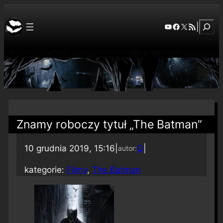
Szuka
YouTube
Facebook
X
RSS Feed
|
Znamy roboczy tytuł „The Batman”
10 grudnia 2019, 15:16
|
Q
|
autor:
kategorie:
Filmy
, 
The Batman