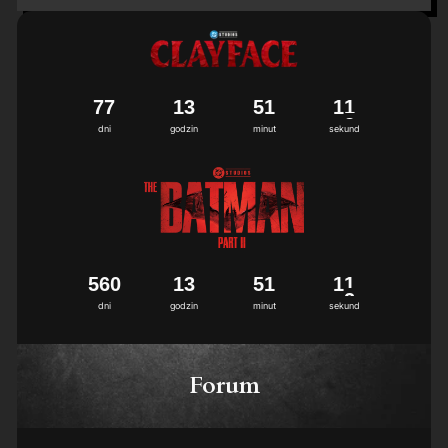
7
7
1
3
5
1
1
1
dni
godzin
minut
sekund
5
6
0
1
3
5
1
1
1
dni
godzin
minut
sekund
Forum