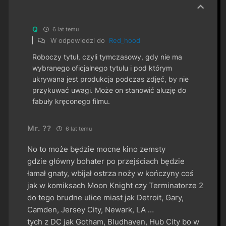
Q
6 lat temu
W odpowiedzi do
Red_hood
Roboczy tytuł, czyli tymczasowy, gdy nie ma
wybranego oficjalnego tytułu i pod którym
ukrywana jest produkcja podczas zdjęć, by nie
przykuwać uwagi. Może on stanowić aluzję do
fabuły kręconego filmu.
Mr. ??
6 lat temu
No to może będzie mocne kino zemsty
gdzie główny bohater po przejściach będzie
łamał gnaty, wbijał ostrza noży w kończyny coś
jak w komiksach Moon Knight czy Terminatorze 2
do tego brudne ulice miast jak Detroit, Gary,
Camden, Jersey City, Newark, LA …
tych z DC jak Gotham, Bludhaven, Hub City bo w