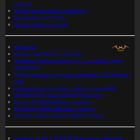
Uwertura
Batman: Wojna żartów z zagadkami
Batman #445-447, #480
Batman: Śmierć w rodzinie
Wątpliwość
Batman: Dark Patterns – recenzja
Nie prześpij Batmana i Robina P. K. Johnsona + zimny
jak lód bonus
Najlepsze komiksy związane z Batmanem 2025 (Polska i
USA)
Batman Arkham: Clayface – recenzja, prezentacja
Batman i ukryty skarb Berniego Wrightsona
Batman: Full Moon (Pełnia) – recenzja
Batman and Robin: Memento – recenzja
30 lat od polskiej premiery „Batman Forever”
Powrót do lat 60. z okazji 60-lecia premiery Batmana