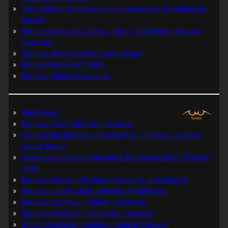
Tuzy Jokera: 13 klasycznych opowieści o zbrodniczym
klaunie
Batman Detective Comics, Tom 1: Gothamski Nokturn:
Uwertura
Batman: Wojna żartów z zagadkami
Batman #445-447, #480
Batman: Śmierć w rodzinie
Wątpliwość
Batman: Dark Patterns – recenzja
Nie prześpij Batmana i Robina P. K. Johnsona + zimny
jak lód bonus
Najlepsze komiksy związane z Batmanem 2025 (Polska i
USA)
Batman Arkham: Clayface – recenzja, prezentacja
Batman i ukryty skarb Berniego Wrightsona
Batman: Full Moon (Pełnia) – recenzja
Batman and Robin: Memento – recenzja
30 lat od polskiej premiery „Batman Forever”