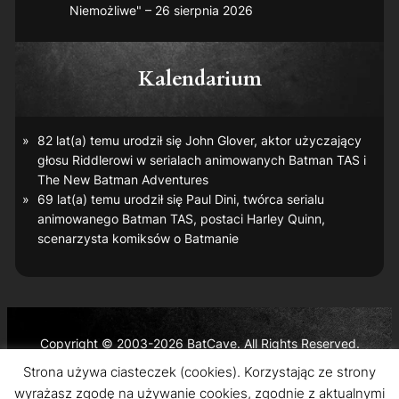
Niemożliwe" – 26 sierpnia 2026
Kalendarium
82 lat(a) temu urodził się John Glover, aktor użyczający
głosu Riddlerowi w serialach animowanych
Batman TAS
i
The New Batman Adventures
69 lat(a) temu urodził się Paul Dini, twórca serialu
animowanego
Batman TAS
, postaci Harley Quinn,
scenarzysta komiksów o Batmanie
Copyright © 2003-2026 BatCave. All Rights Reserved.
Batman and all related characters and elements are the
Strona używa ciasteczek (cookies). Korzystając ze strony
trademarks of © DC Comics and Warner Bros. Entertainment
wyrażasz zgodę na używanie cookies, zgodnie z aktualnymi