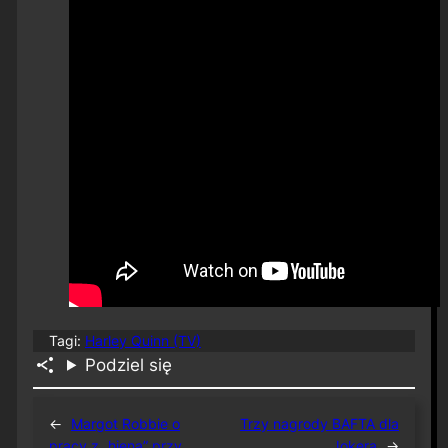
Tagi:
Harley Quinn (TV)
Podziel się
←
Margot Robbie o
Trzy nagrody BAFTA dla
pracy z „hieną” przy
Jokera
→