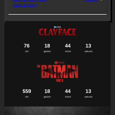
„Birds of Prey”
7
6
1
8
4
4
1
3
dni
godzin
minut
sekund
5
5
9
1
8
4
4
1
3
dni
godzin
minut
sekund