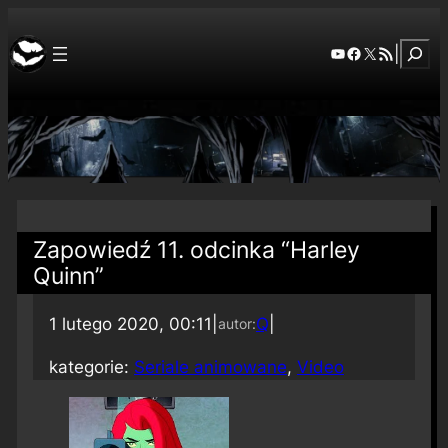
Szuka
YouTube
Facebook
X
RSS Feed
|
Zapowiedź 11. odcinka “Harley
Quinn”
1 lutego 2020, 00:11
|
Q
|
autor:
kategorie:
Seriale animowane
, 
Video