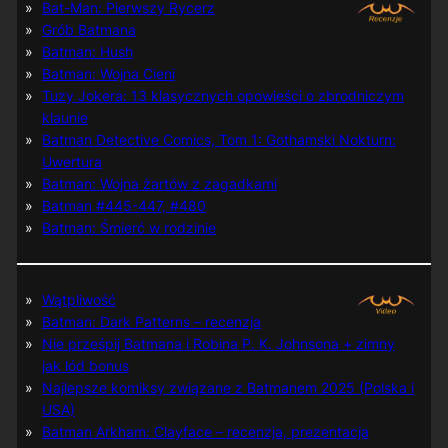
Bat-Man: Pierwszy Rycerz
Grób Batmana
Batman: Hush
Batman: Wojna Cieni
Tuzy Jokera: 13 klasycznych opowieści o zbrodniczym
klaunie
Batman Detective Comics, Tom 1: Gothamski Nokturn:
Uwertura
Batman: Wojna żartów z zagadkami
Batman #445-447, #480
Batman: Śmierć w rodzinie
Wątpliwość
Batman: Dark Patterns – recenzja
Nie prześpij Batmana i Robina P. K. Johnsona + zimny
jak lód bonus
Najlepsze komiksy związane z Batmanem 2025 (Polska i
USA)
Batman Arkham: Clayface – recenzja, prezentacja