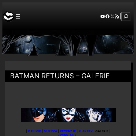
Szuka
YouTube
Facebook
X
RSS Feed
|
BATMAN RETURNS – GALERIE
|
O FILMIE
|
MUZYKA
|
RECENZJE
|
PLAKATY
|
GALERIE
|
ZWIASTUNY
|