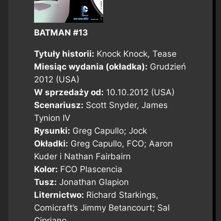
BATMAN #13
Tytuły historii:
Knock Knock
,
Tease
Miesiąc wydania (okładka):
Grudzień
2012 (USA)
W sprzedaży od:
10.10.2012 (USA)
Scenariusz:
Scott Snyder, James
Tynion IV
Rysunki:
Greg Capullo; Jock
Okładki:
Greg Capullo, FCO; Aaron
Kuder i Nathan Fairbairn
Kolor:
FCO Plascencia
Tusz:
Jonathan Glapion
Liternictwo:
Richard Starkings,
Comicraft’s Jimmy Betancourt; Sal
Cipriano