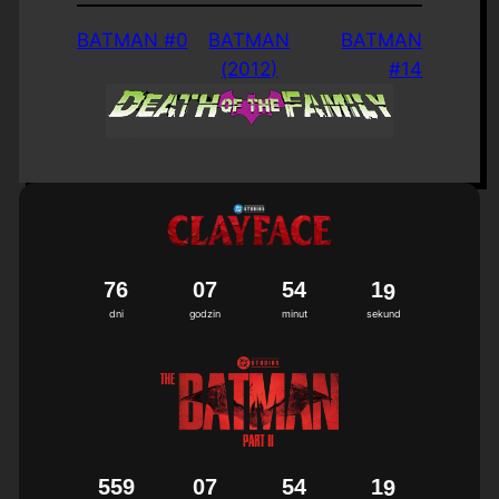
BATMAN #0
BATMAN
BATMAN
(2012)
#14
7
6
0
7
5
4
1
8
dni
godzin
minut
sekund
5
5
9
0
7
5
4
1
8