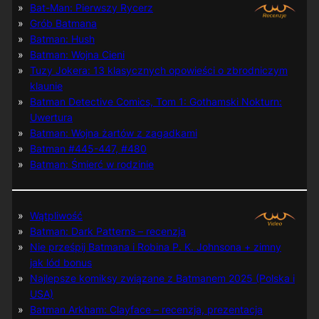
Bat-Man: Pierwszy Rycerz
Grób Batmana
Batman: Hush
Batman: Wojna Cieni
Tuzy Jokera: 13 klasycznych opowieści o zbrodniczym
klaunie
Batman Detective Comics, Tom 1: Gothamski Nokturn:
Uwertura
Batman: Wojna żartów z zagadkami
Batman #445-447, #480
Batman: Śmierć w rodzinie
Wątpliwość
Batman: Dark Patterns – recenzja
Nie prześpij Batmana i Robina P. K. Johnsona + zimny
jak lód bonus
Najlepsze komiksy związane z Batmanem 2025 (Polska i
USA)
Batman Arkham: Clayface – recenzja, prezentacja