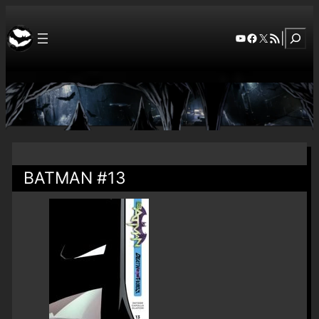
Szuka
YouTube
Facebook
X
RSS Feed
|
BATMAN #13