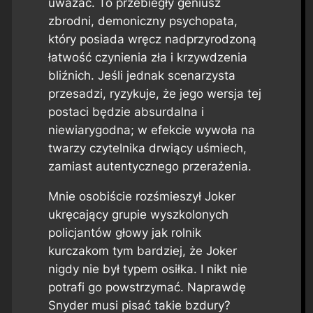
uważać. To przebiegły geniusz
zbrodni, demoniczny psychopata,
który posiada wręcz nadprzyrodzoną
łatwość czynienia zła i krzywdzenia
bliźnich. Jeśli jednak scenarzysta
przesadzi, ryzykuje, że jego wersja tej
postaci będzie absurdalna i
niewiarygodna; w efekcie wywoła na
twarzy czytelnika drwiący uśmiech,
zamiast autentycznego przerażenia.
Mnie osobiście rozśmieszył Joker
ukręcający grupie wyszkolonych
policjantów głowy jak rolnik
kurczakom tym bardziej, że Joker
nigdy nie był typem osiłka. I nikt nie
potrafi go powstrzymać. Naprawdę
Snyder musi pisać takie bzdury?