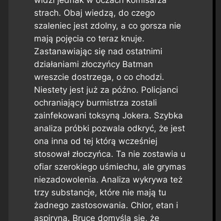
widzi jednak w oczach komisarza
strach. Obaj wiedzą, do czego
szaleniec jest zdolny, a co gorsza nie
mają pojęcia co teraz knuje.
Zastanawiając się nad ostatnimi
działaniami złoczyńcy Batman
wreszcie dostrzega, o co chodzi.
Niestety jest już za późno. Policjanci
ochraniający burmistrza zostali
zainfekowani toksyną Jokera. Szybka
analiza próbki pozwala odkryć, że jest
ona inna od tej którą wcześniej
stosował złoczyńca. Ta nie zostawia u
ofiar szerokiego uśmiechu, ale grymas
niezadowolenia. Analiza wykrywa też
trzy substancje, które nie mają tu
żadnego zastosowania. Chlor, etan i
aspiryna. Bruce domyśla się, że