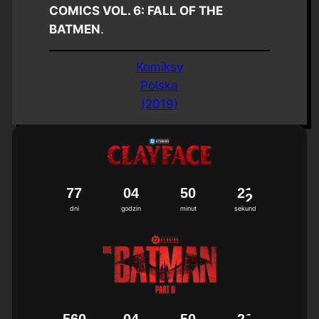
COMICS VOL. 6: FALL OF THE
BATMEN
.
Komiksy
Polska
(2019)
7
7
0
4
5
0
2
1
dni
godzin
minut
sekund
5
6
0
0
4
5
0
2
1