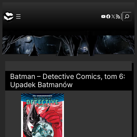
Szuka
YouTube
Facebook
X
RSS Feed
|
Batman – Detective Comics, tom 6:
Upadek Batmanów