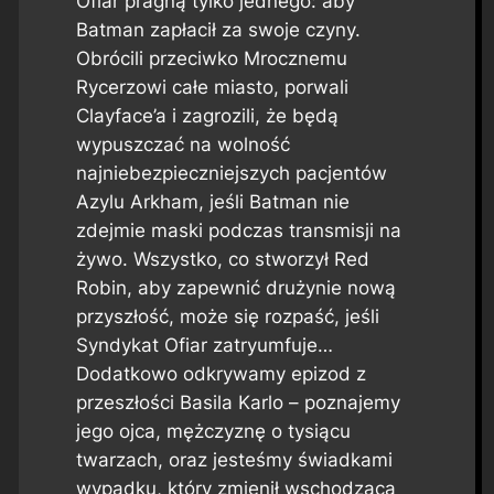
Ofiar pragną tylko jednego: aby
Batman zapłacił za swoje czyny.
Obrócili przeciwko Mrocznemu
Rycerzowi całe miasto, porwali
Clayface’a i zagrozili, że będą
wypuszczać na wolność
najniebezpieczniejszych pacjentów
Azylu Arkham, jeśli Batman nie
zdejmie maski podczas transmisji na
żywo. Wszystko, co stworzył Red
Robin, aby zapewnić drużynie nową
przyszłość, może się rozpaść, jeśli
Syndykat Ofiar zatryumfuje…
Dodatkowo odkrywamy epizod z
przeszłości Basila Karlo – poznajemy
jego ojca, mężczyznę o tysiącu
twarzach, oraz jesteśmy świadkami
wypadku, który zmienił wschodzącą