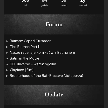
dni
godzin
minut
sekund
Forum
Update