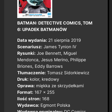
BATMAN: DETECTIVE COMICS, TOM
6: UPADEK BATMANÓW
Data wydania:
21 sierpnia 2019
Scenariusz:
James Tynion IV
Rysunki:
Joe Bennett, Miguel
Mendonca, Jesus Merino, Philippe
Briones, Eddy Barrows
Tłumaczenie:
Tomasz Sidorkiewicz
Druk:
kolor, kredowy
Oprawa:
miękka ze skrzydełkami
Format:
167 x 255
Ilość stron:
168
Wydawca:
Egmont Polska
Wydawca oryginalny:
DC Comics