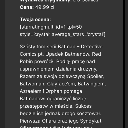
Cena:
49,99 zł
Twoja ocena:
[starratingmulti id=1 tpl=50
style=’crystal’ average_stars=’crystal’]
Szósty tom serii Batman – Detective
Comics pt. Upadek Batmanów. Red
Robin powrócił. Podjął pracę nad
usprawnieniem działania drużyny.
Razem ze swoją dziewczyną Spoiler,
Batwoman, Clayface’em, Batwingiem,
Azraelem i Orphan pomaga
Batmanowi ograniczyć liczbę
przestępstw w mieście. Sukces
będzie ich jednak drogo kosztował.
Pierwsza Ofiara oraz jego Syndykat