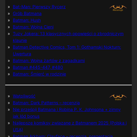
Bat-Man: Pierwszy Rycerz
Grób Batmana
Batman: Hush
Batman: Wojna Cieni
Tuzy Jokera: 13 klasycznych opowieści o zbrodniczym
klaunie
Batman Detective Comics, Tom 1: Gothamski Nokturn:
Uwertura
Batman: Wojna żartów z zagadkami
Batman #445-447, #480
Batman: Śmierć w rodzinie
Wątpliwość
Batman: Dark Patterns – recenzja
Nie prześpij Batmana i Robina P. K. Johnsona + zimny
jak lód bonus
Najlepsze komiksy związane z Batmanem 2025 (Polska i
USA)
Batman Arkham: Clayface – recenzja, prezentacja