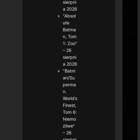
sierpni
a 2026
"Absol
ute
Batma
n, Tom
1: Zoo"
– 26
sierpni
a 2026
"Batm
an/Su
perma
n.
World’s
Finest,
Tom 6:
Niemo
żliwe"
– 26
sierpni