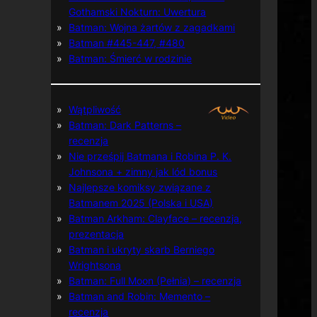
Gothamski Nokturn: Uwertura
Batman: Wojna żartów z zagadkami
Batman #445-447, #480
Batman: Śmierć w rodzinie
Wątpliwość
Batman: Dark Patterns –
recenzja
Nie prześpij Batmana i Robina P. K.
Johnsona + zimny jak lód bonus
Najlepsze komiksy związane z
Batmanem 2025 (Polska i USA)
Batman Arkham: Clayface – recenzja,
prezentacja
Batman i ukryty skarb Berniego
Wrightsona
Batman: Full Moon (Pełnia) – recenzja
Batman and Robin: Memento –
recenzja