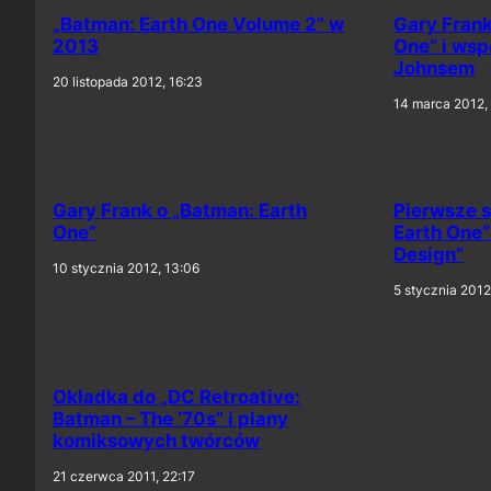
„Batman: Earth One Volume 2” w
Gary Frank
2013
One” i wsp
Johnsem
20 listopada 2012, 16:23
14 marca 2012,
Gary Frank o „Batman: Earth
Pierwsze s
One”
Earth One”
Design”
10 stycznia 2012, 13:06
5 stycznia 2012
Okładka do „DC Retroative:
Batman – The ’70s” i plany
komiksowych twórców
21 czerwca 2011, 22:17