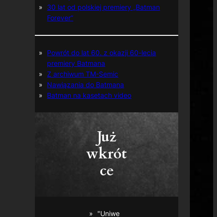
30 lat od polskiej premiery „Batman
Forever”
Powrót do lat 60. z okazji 60-lecia
premiery Batmana
Z archiwum TM-Semic
Nawiązania do Batmana
Batman na kasetach video
Już
wkrót
ce
"Uniwe