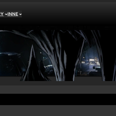
RY
INNE