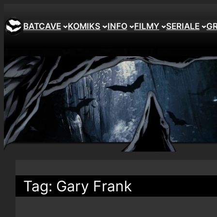
BATCAVE
KOMIKS
INFO
FILMY
SERIALE
G
Tag:
Gary Frank