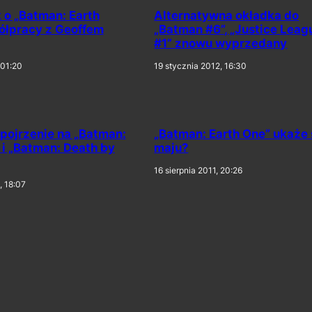
 o „Batman: Earth
Alternatywna okładka do
ółpracy z Geoffem
„Batman #6”, „Justice Leag
#1” znowu wyprzedany
 01:20
19 stycznia 2012, 16:30
pojrzenie na „Batman:
„Batman: Earth One” ukaże 
 i „Batman: Death by
maju?
16 sierpnia 2011, 20:26
, 18:07