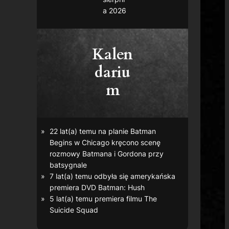
a 2026
Kalen
dariu
m
22 lat(a) temu na planie
Batman
Begins
w Chicago kręcono scenę
rozmowy Batmana i Gordona przy
batsygnale
7 lat(a) temu odbyła się amerykańska
premiera DVD
Batman: Hush
5 lat(a) temu premiera filmu
The
Suicide Squad