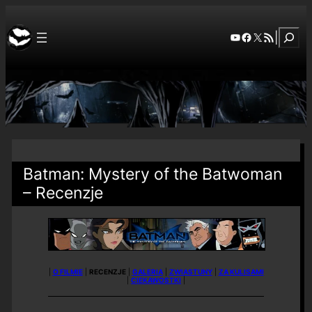
Szuka
YouTube
Facebook
X
RSS Feed
|
Batman: Mystery of the Batwoman
– Recenzje
|
O FILMIE
|
RECENZJE
|
GALERIA
|
ZWIASTUNY
|
ZA KULISAMI
|
CIEKAWOSTKI
|