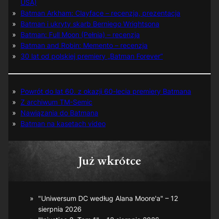
USA)
Batman Arkham: Clayface – recenzja, prezentacja
Batman i ukryty skarb Berniego Wrightsona
Batman: Full Moon (Pełnia) – recenzja
Batman and Robin: Memento – recenzja
30 lat od polskiej premiery „Batman Forever”
Powrót do lat 60. z okazji 60-lecia premiery Batmana
Z archiwum TM-Semic
Nawiązania do Batmana
Batman na kasetach video
Już wkrótce
"Uniwersum DC według Alana Moore'a" – 12
sierpnia 2026