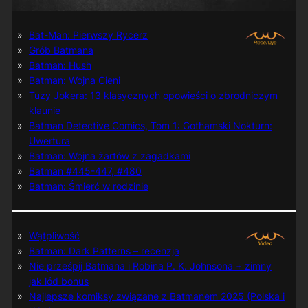
Bat-Man: Pierwszy Rycerz
Grób Batmana
Batman: Hush
Batman: Wojna Cieni
Tuzy Jokera: 13 klasycznych opowieści o zbrodniczym
klaunie
Batman Detective Comics, Tom 1: Gothamski Nokturn:
Uwertura
Batman: Wojna żartów z zagadkami
Batman #445-447, #480
Batman: Śmierć w rodzinie
Wątpliwość
Batman: Dark Patterns – recenzja
Nie prześpij Batmana i Robina P. K. Johnsona + zimny
jak lód bonus
Najlepsze komiksy związane z Batmanem 2025 (Polska i