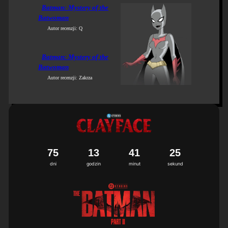
Batman: Mystery of the
Batwoman
Autor recenzji: Q
Batman: Mystery of the
Batwoman
Autor recenzji: Zakrza
7
5
1
3
4
1
2
4
5
dni
godzin
minut
sekund