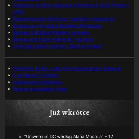
Najlepsze komiksy związane z Batmanem 2025 (Polska i
USA)
Batman Arkham: Clayface – recenzja, prezentacja
Batman i ukryty skarb Berniego Wrightsona
Batman: Full Moon (Pełnia) – recenzja
Batman and Robin: Memento – recenzja
30 lat od polskiej premiery „Batman Forever”
Powrót do lat 60. z okazji 60-lecia premiery Batmana
Z archiwum TM-Semic
Nawiązania do Batmana
Batman na kasetach video
Już wkrótce
"Uniwersum DC według Alana Moore'a" – 12