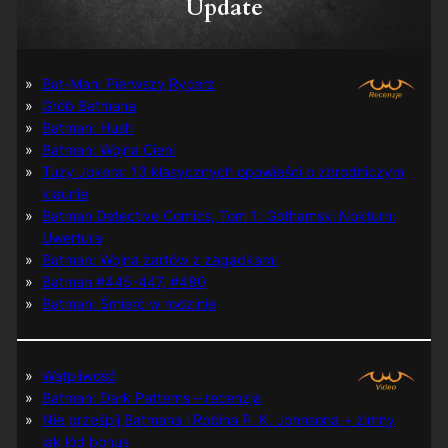
Update
Bat-Man: Pierwszy Rycerz
Grób Batmana
Batman: Hush
Batman: Wojna Cieni
Tuzy Jokera: 13 klasycznych opowieści o zbrodniczym
klaunie
Batman Detective Comics, Tom 1: Gothamski Nokturn:
Uwertura
Batman: Wojna żartów z zagadkami
Batman #445-447, #480
Batman: Śmierć w rodzinie
Wątpliwość
Batman: Dark Patterns – recenzja
Nie prześpij Batmana i Robina P. K. Johnsona + zimny
jak lód bonus