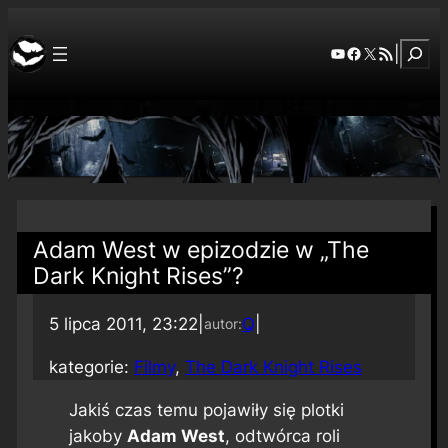
Szuka
YouTube
Facebook
X
RSS Feed
|
Adam West w epizodzie w „The
Dark Knight Rises”?
5 lipca 2011, 23:22
|
Q
|
autor:
kategorie:
Filmy
, 
The Dark Knight Rises
Jakiś czas temu pojawiły się plotki
jakoby
Adam West
, odtwórca roli