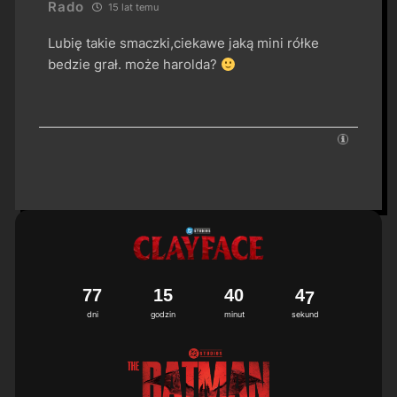
Rado
15 lat temu
Lubię takie smaczki,ciekawe jaką mini rółke
bedzie grał. może harolda?
7
7
1
5
4
0
4
6
7
dni
godzin
minut
sekund