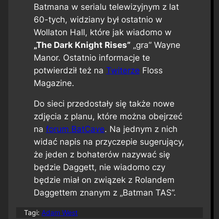
Batmana w serialu telewizyjnym z lat
60-tych, widziany był ostatnio w
Wollaton Hall, które jak wiadomo w
„The Dark Knight Rises”
„gra” Wayne
Manor. Ostatnio informacje te
potwierdził też na
Twiterze
Floss
Magazine
.
Do sieci przedostały się także nowe
zdjęcia z planu, które można obejrzeć
na
forum BatCave
. Na jednym z nich
widać napis na przyczepie sugerujący,
że jeden z bohaterów nazywać się
będzie Daggett, nie wiadomo czy
będzie miał on związek z Rolandem
Daggettem znanym z „Batman TAS”.
Tagi:
Adam West