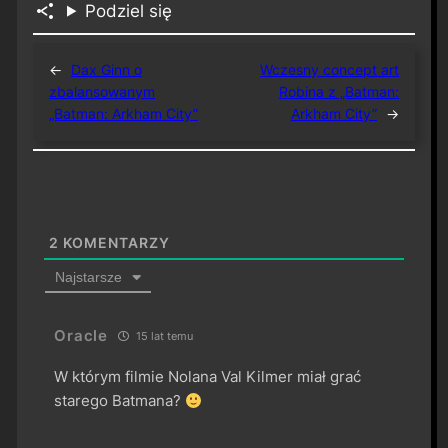
Podziel się
←
Dax Ginn o
Wczesny concept art
zbalansowanym
Robina z „Batman:
„Batman: Arkham City”
Arkham City”
→
2
KOMENTARZY
Najstarsze
Oracle
15 lat temu
W którym filmie Nolana Val Kilmer miał grać
starego Batmana?