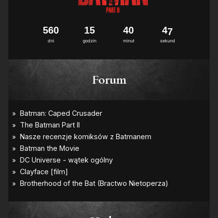
5
6
0
1
5
4
0
4
6
7
dni
godzin
minut
sekund
Forum