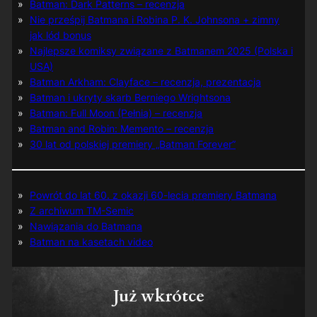
Batman: Dark Patterns – recenzja
Nie prześpij Batmana i Robina P. K. Johnsona + zimny
jak lód bonus
Najlepsze komiksy związane z Batmanem 2025 (Polska i
USA)
Batman Arkham: Clayface – recenzja, prezentacja
Batman i ukryty skarb Berniego Wrightsona
Batman: Full Moon (Pełnia) – recenzja
Batman and Robin: Memento – recenzja
30 lat od polskiej premiery „Batman Forever”
Powrót do lat 60. z okazji 60-lecia premiery Batmana
Z archiwum TM-Semic
Nawiązania do Batmana
Batman na kasetach video
Już wkrótce