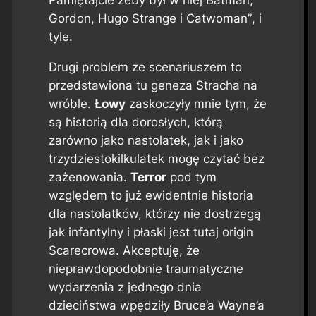
Pamiętajcie żeby był w niej Batman,
Gordon, Hugo Strange i Catwoman”
, i
tyle.
Drugi problem ze scenariuszem to
przedstawiona tu geneza Stracha na
wróble.
Łowy
zaskoczyły mnie tym, że
są historią dla dorosłych, którą
zarówno jako nastolatek, jak i jako
trzydziestokilkulatek mogę czytać bez
zażenowania.
Terror
pod tym
względem to już ewidentnie historia
dla nastolatków, którzy nie dostrzegą
jak infantylny i płaski jest tutaj origin
Scarecrowa. Akceptuję, że
nieprawdopodobnie traumatyczne
wydarzenia z jednego dnia
dzieciństwa wpędziły Bruce’a Wayne’a