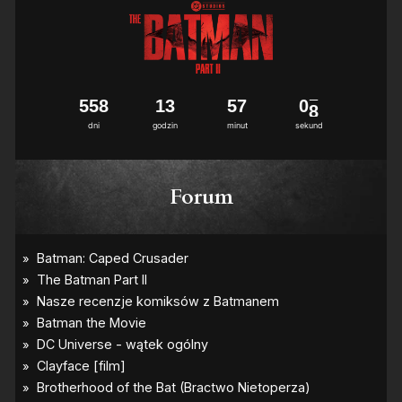
5
5
8
1
3
5
7
0
7
dni
godzin
minut
sekund
Forum