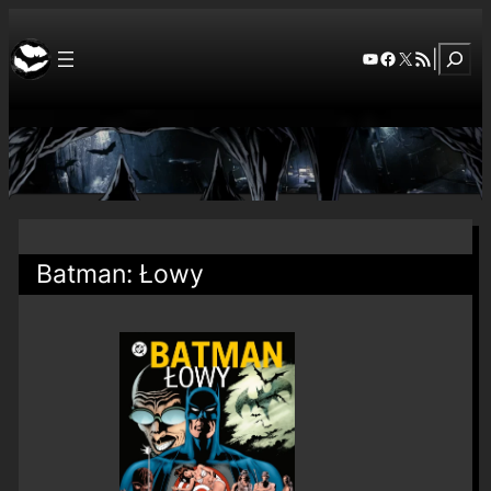
Szuka
YouTube
Facebook
X
RSS Feed
|
Batman: Łowy