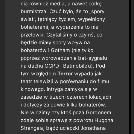
nią również media, a nawet córkę
burmistrza. Czuć było, że to „spory
świat”, tętniący życiem, wypełniony
bohaterami, a wydarzenia to nie
przelewki. Czytaliśmy o czymś, co
będzie miały spory wpływ na
bohaterów i Gotham (nie tylko
poprzez wprowadzenie bat-sygnału
na dachu GCPD i Batmobile’u). Pod
tym względem
Terror
wypada jak
teatr telewizji w porównaniu do filmu
kinowego. Intryga zamyka się w
zasadzie w trzech-czterech lokacjach
i dotyczy zaledwie kilku bohaterów.
Nie widzimy czy ktoś poza Gordonem
zdaje sobie sprawę z powrotu Hugona
Strange’a, bądź ucieczki Jonathana