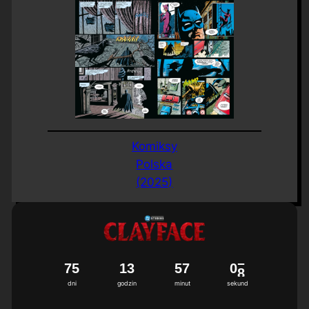
Komiksy
Polska
(2025)
7
5
1
3
5
7
0
7
dni
godzin
minut
sekund