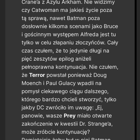
Crane’a z Azylu Arkham. Nie widzimy
czy Catwoman ma jakieś życie poza
tą sprawą, nawet Batman poza
dosłownie kilkoma scenami jako Bruce
i gościnnym występem Alfreda jest tu
tylko w celu złapaniu złoczyńców. Cały
czas czułem, że to jedynie długi na
pięć zeszytów epilog aniżeli
pełnoprawna kontynuacja. Nie czułem,
że
Terror
powstał ponieważ Doug
Moench i Paul Gulacy wpadli na
pomysł ciekawego ciągu dalszego,
którego bardzo chcieli stworzyć, tylko
jakby DC zwróciło im uwagę:
„Ej,
panowie, wasze
Prey
miało otwarte
zakończenie w kwestii Dr. Strange’a,
może zróbcie kontynuację?