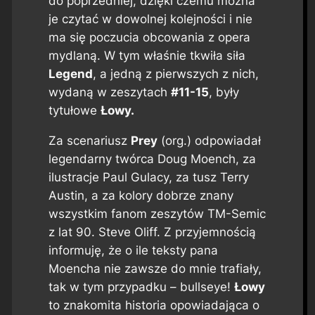
do poprzedniej, dzięki czemu można
je czytać w dowolnej kolejności i nie
ma się poczucia obcowania z opera
mydlaną. W tym właśnie tkwiła siła
Legend
, a jedną z pierwszych z nich,
wydaną w zeszytach
#11-15
, były
tytułowe
Łowy.
Za scenariusz
Prey
(org.) odpowiadał
legendarny twórca Doug Moench, za
ilustracje Paul Gulacy, za tusz Terry
Austin, a za kolory dobrze znany
wszystkim fanom zeszytów TM-Semic
z lat 90. Steve Oliff. Z przyjemnością
informuję, że o ile teksty pana
Moencha nie zawsze do mnie trafiały,
tak w tym przypadku – bullseye!
Łowy
to znakomita historia opowiadająca o