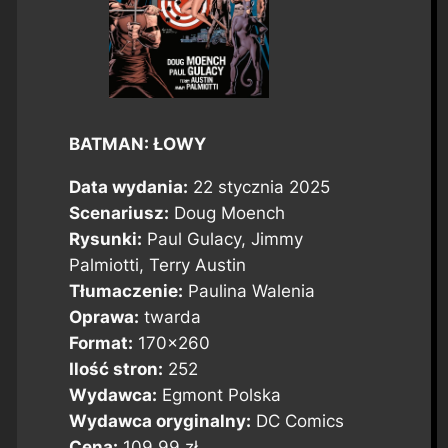
BATMAN: ŁOWY
Data wydania:
22 stycznia 2025
Scenariusz:
Doug Moench
Rysunki:
Paul Gulacy, Jimmy
Palmiotti, Terry Austin
Tłumaczenie:
Paulina Walenia
Oprawa:
twarda
Format:
170×260
Ilość stron:
252
Wydawca:
Egmont Polska
Wydawca oryginalny:
DC Comics
Cena:
109,99 zł