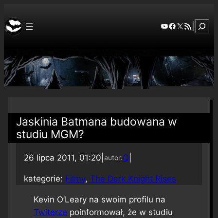
Szuka
YouTube
Facebook
X
RSS Feed
|
Jaskinia Batmana budowana w
studiu MGM?
26 lipca 2011, 01:20
|
Q
|
autor:
kategorie:
Filmy
, 
The Dark Knight Rises
Kevin O’Leary na swoim profilu na
Twiterze
poinformował, że w studiu