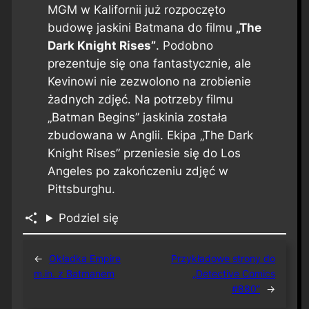
MGM w Kalifornii już rozpoczęto
budowę jaskini Batmana do filmu
„The
Dark Knight Rises”
. Podobno
prezentuje się ona fantastycznie, ale
Kevinowi nie zezwolono na zrobienie
żadnych zdjęć. Na potrzeby filmu
„Batman Begins” jaskinia została
zbudowana w Anglii. Ekipa „The Dark
Knight Rises” przeniesie się do Los
Angeles po zakończeniu zdjęć w
Pittsburghu.
Podziel się
←
Okładka Empire
Przykładowe strony do
m.in. z Batmanem
„Detective Comics
#880”
→