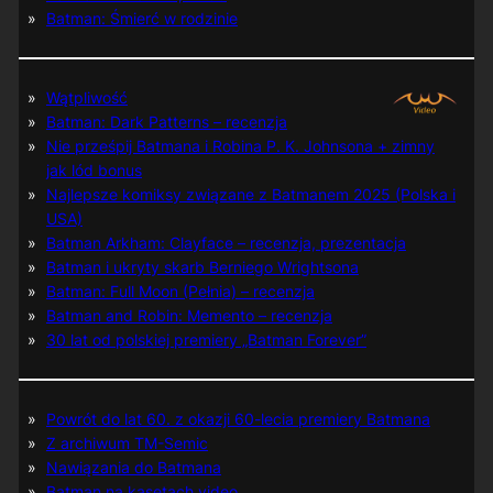
Batman: Śmierć w rodzinie
Wątpliwość
Batman: Dark Patterns – recenzja
Nie prześpij Batmana i Robina P. K. Johnsona + zimny
jak lód bonus
Najlepsze komiksy związane z Batmanem 2025 (Polska i
USA)
Batman Arkham: Clayface – recenzja, prezentacja
Batman i ukryty skarb Berniego Wrightsona
Batman: Full Moon (Pełnia) – recenzja
Batman and Robin: Memento – recenzja
30 lat od polskiej premiery „Batman Forever”
Powrót do lat 60. z okazji 60-lecia premiery Batmana
Z archiwum TM-Semic
Nawiązania do Batmana
Batman na kasetach video