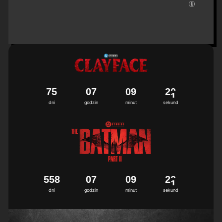
7
5
0
7
0
9
2
0
dni
godzin
minut
sekund
5
5
8
0
7
0
9
2
0
dni
godzin
minut
sekund