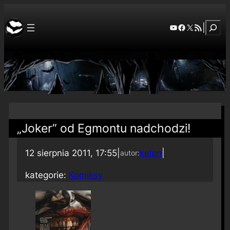
Szuka
YouTube
Facebook
X
RSS Feed
|
„Joker” od Egmontu nadchodzi!
12 sierpnia 2011, 17:55
|
kelen
|
autor:
kategorie:
Komiksy