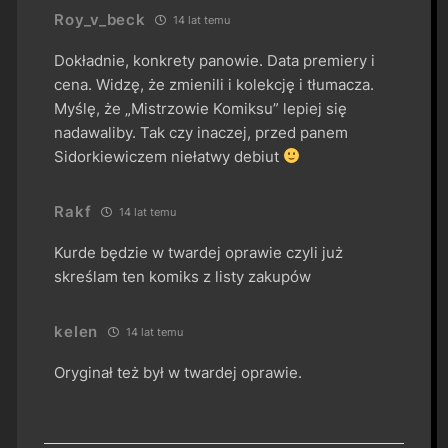
Roy_v_beck
14 lat temu
Dokładnie, konkrety panowie. Data premiery i
cena. Widzę, że zmienili i kolekcję i tłumacza.
Myślę, że „Mistrzowie Komiksu” lepiej się
nadawaliby. Tak czy inaczej, przed panem
Sidorkiewiczem niełatwy debiut
Rakf
14 lat temu
Kurde będzie w twardej oprawie czyli już
skreślam ten komiks z listy zakupów
kelen
14 lat temu
Oryginał też był w twardej oprawie.