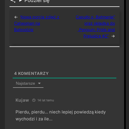
Podziel się
←
Nowa porcja zdjęć z
Capullo o „Batmanie”
Catwoman na
oraz okładka do
Batpodzie
„Penguin: Pride and
Prejudice #2”
→
4
KOMENTARZY
Najstarsze
Kujaw
14 lat temu
Pierdu, pierdu… niech lepiej powiedzą kiedy
wychodzi i za ile…