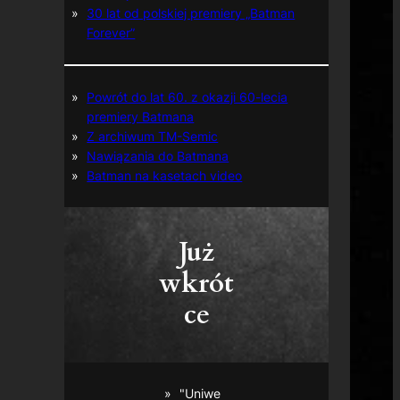
30 lat od polskiej premiery „Batman
Forever”
Powrót do lat 60. z okazji 60-lecia
premiery Batmana
Z archiwum TM-Semic
Nawiązania do Batmana
Batman na kasetach video
Już
wkrót
ce
"Uniwe