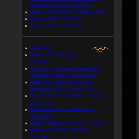
Gothamski Nokturn: Uwertura
Batman: Wojna żartów z zagadkami
Batman #445-447, #480
Batman: Śmierć w rodzinie
Wątpliwość
Batman: Dark Patterns –
recenzja
Nie prześpij Batmana i Robina P. K.
Johnsona + zimny jak lód bonus
Najlepsze komiksy związane z
Batmanem 2025 (Polska i USA)
Batman Arkham: Clayface – recenzja,
prezentacja
Batman i ukryty skarb Berniego
Wrightsona
Batman: Full Moon (Pełnia) – recenzja
Batman and Robin: Memento –
recenzja