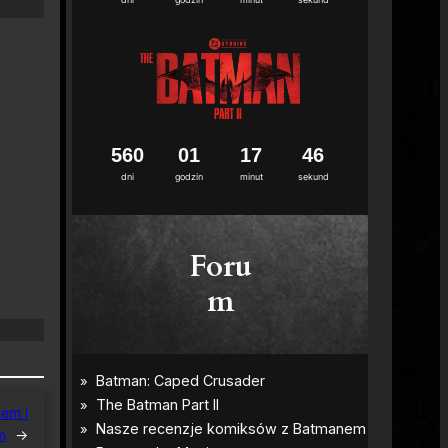
5
6
0
0
1
1
7
4
5
dni
godzin
minut
sekund
Foru
m
nem i
m
→