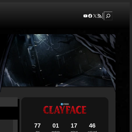
Szukaj
YouTube
Facebook
X
RSS Feed
|
7
7
0
1
1
7
4
5
dni
godzin
minut
sekund