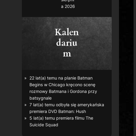
a 2026
Kalen
dariu
m
22 lat(a) temu na planie
Batman
Begins
w Chicago kręcono scenę
rozmowy Batmana i Gordona przy
batsygnale
7 lat(a) temu odbyła się amerykańska
premiera DVD
Batman: Hush
5 lat(a) temu premiera filmu
The
Suicide Squad