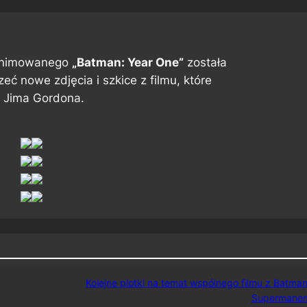
animowanego
„Batman: Year One”
została
eć nowe zdjęcia i szkice z filmu, które
 Jima Gordona.
Kolejne plotki na temat wspólnego filmu z Batma
Supermane