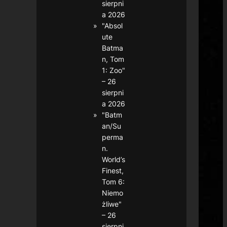
sierpni
a 2026
"Absol
ute
Batma
n, Tom
1: Zoo"
– 26
sierpni
a 2026
"Batm
an/Su
perma
n.
World’s
Finest,
Tom 6:
Niemo
żliwe"
– 26
sierpni