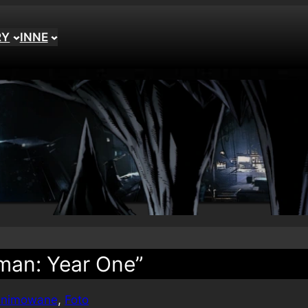
RY
INNE
tman: Year One”
animowane
, 
Foto