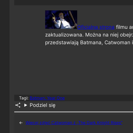
Oficjalna strona
filmu 
zaktualizowana. Można na niej obejrz
przedstawiają Batmana, Catwoman i
Tagi:
Batman: Year One
Podziel się
←
Wiecej zdjęć Catwoman z „The Dark Knight Rises”