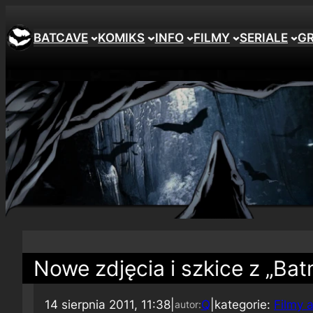
BATCAVE
KOMIKS
INFO
FILMY
SERIALE
G
Nowe zdjęcia i szkice z „Ba
14 sierpnia 2011, 11:38
|
Q
|
kategorie:
Filmy 
autor: