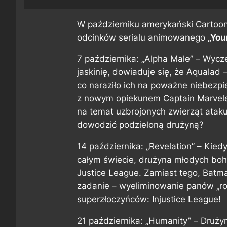
W październiku amerykański Cartoo
odcinków serialu animowanego
„You
7 października: „Alpha Male” –
Wycze
jaskinię, dowiaduje się, że Aqualad – 
co naraziło ich na poważne niebezp
z nowym opiekunem Captain Marvele
na temat uzbrojonych zwierząt ataku
dowodzić podzieloną drużyną?
14 października: „Revelation” –
Kiedy
całym świecie, drużyna młodych boh
Justice League. Zamiast tego, Batma
zadanie – wyeliminowanie panów „roś
superzłoczyńców: Injustice League!
21 października: „Humanity” –
Drużyn