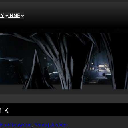
RY
INNE
nik
ale animowane
, 
Young Justice