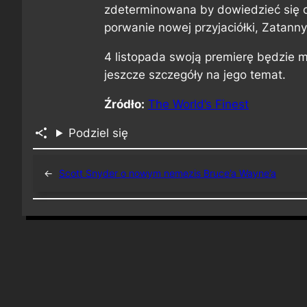
zdeterminowana by dowiedzieć się cz
porwanie nowej przyjaciółki, Zatanny,
4 listopada swoją premierę będzie mia
jeszcze szczegóły na jego temat.
Źródło:
The World’s Finest
Podziel się
←
Scott Snyder o nowym nemezis Bruce’a Wayne’a