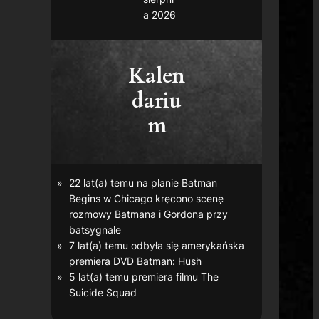
a 2026
Kalen
dariu
m
22 lat(a) temu na planie
Batman
Begins
w Chicago kręcono scenę
rozmowy Batmana i Gordona przy
batsygnale
7 lat(a) temu odbyła się amerykańska
premiera DVD
Batman: Hush
5 lat(a) temu premiera filmu
The
Suicide Squad