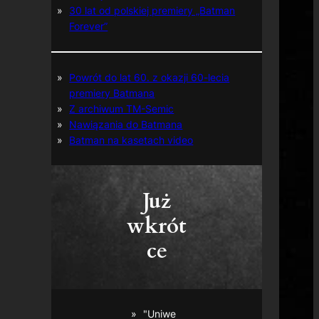
30 lat od polskiej premiery „Batman
Forever”
Powrót do lat 60. z okazji 60-lecia
premiery Batmana
Z archiwum TM-Semic
Nawiązania do Batmana
Batman na kasetach video
Już
wkrót
ce
"Uniwe