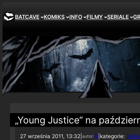
BATCAVE
KOMIKS
INFO
FILMY
SERIALE
G
„Young Justice” na paździer
27 września 2011, 13:32
|
Q
|
kategorie:
Seri
autor: