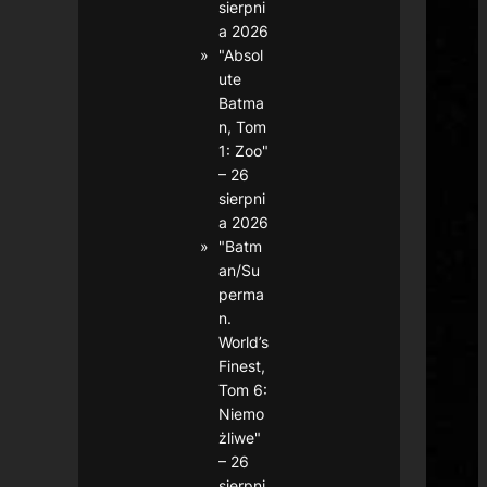
sierpni
a 2026
"Absol
ute
Batma
n, Tom
1: Zoo"
– 26
sierpni
a 2026
"Batm
an/Su
perma
n.
World’s
Finest,
Tom 6:
Niemo
żliwe"
– 26
sierpni