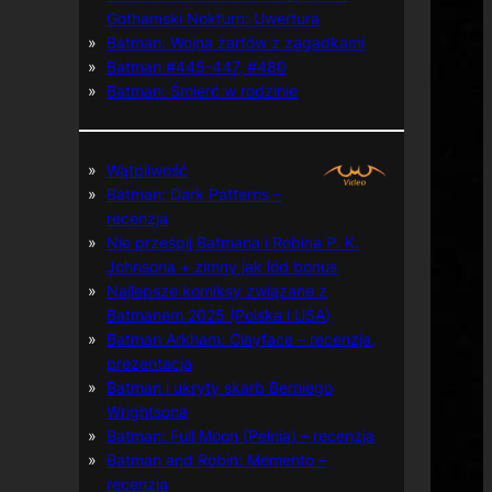
Gothamski Nokturn: Uwertura
Batman: Wojna żartów z zagadkami
Batman #445-447, #480
Batman: Śmierć w rodzinie
Wątpliwość
Batman: Dark Patterns –
recenzja
Nie prześpij Batmana i Robina P. K.
Johnsona + zimny jak lód bonus
Najlepsze komiksy związane z
Batmanem 2025 (Polska i USA)
Batman Arkham: Clayface – recenzja,
prezentacja
Batman i ukryty skarb Berniego
Wrightsona
Batman: Full Moon (Pełnia) – recenzja
Batman and Robin: Memento –
recenzja