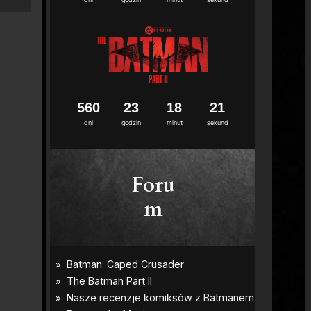
5
6
0
2
3
1
8
2
0
dni
godzin
minut
sekund
Foru
m