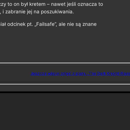
y to on był kretem – nawet jeśli oznacza to
 i zabranie jej na poszukiwania.
ł odcinek pt. „Failsafe”, ale nie są znane
Jeszcze więcej zdjęć z planu „The Dark Knight Rises