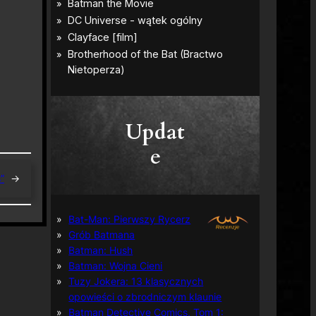
Updat
e
”
→
Bat-Man: Pierwszy Rycerz
Grób Batmana
Batman: Hush
Batman: Wojna Cieni
Tuzy Jokera: 13 klasycznych
opowieści o zbrodniczym klaunie
Batman Detective Comics, Tom 1: