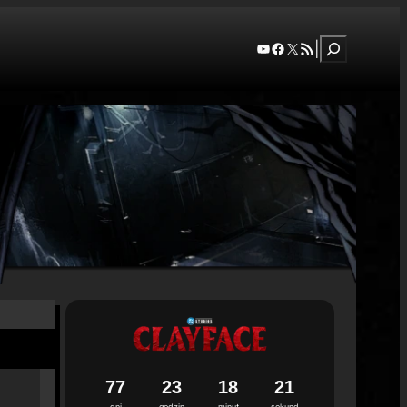
Szukaj
YouTube
Facebook
X
RSS Feed
|
7
7
2
3
1
8
2
0
dni
godzin
minut
sekund