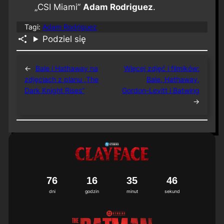
„CSI Miami”
Adam Rodriguez
.
Tagi:
Adam Rodriguez
Podziel się
←
Bale i Hathaway na
Więcej zdjęć i filmików:
zdjęciach z planu „The
Bale, Hathaway,
Dark Knight Rises”
Gordon-Levitt i Batwing
→
7
6
1
6
3
5
4
6
dni
godzin
minut
sekund