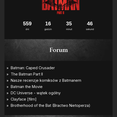
5
5
9
1
6
3
5
4
6
dni
godzin
minut
sekund
Forum