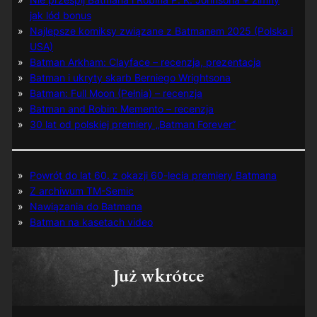
jak lód bonus
Najlepsze komiksy związane z Batmanem 2025 (Polska i
USA)
Batman Arkham: Clayface – recenzja, prezentacja
Batman i ukryty skarb Berniego Wrightsona
Batman: Full Moon (Pełnia) – recenzja
Batman and Robin: Memento – recenzja
30 lat od polskiej premiery „Batman Forever”
Powrót do lat 60. z okazji 60-lecia premiery Batmana
Z archiwum TM-Semic
Nawiązania do Batmana
Batman na kasetach video
Już wkrótce