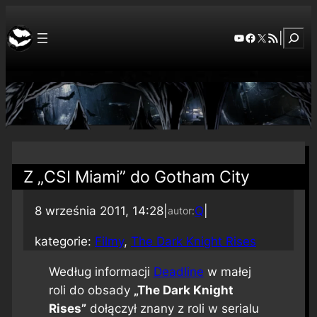
Szuka
YouTube
Facebook
X
RSS Feed
|
Z „CSI Miami” do Gotham City
8 września 2011, 14:28
|
Q
|
autor:
kategorie:
Filmy
, 
The Dark Knight Rises
Według informacji
Deadline
w małej
roli do obsady
„The Dark Knight
Rises”
dołączył znany z roli w serialu