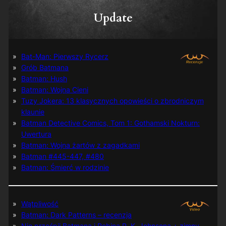
Update
Bat-Man: Pierwszy Rycerz
Grób Batmana
Batman: Hush
Batman: Wojna Cieni
Tuzy Jokera: 13 klasycznych opowieści o zbrodniczym
klaunie
Batman Detective Comics, Tom 1: Gothamski Nokturn:
Uwertura
Batman: Wojna żartów z zagadkami
Batman #445-447, #480
Batman: Śmierć w rodzinie
Wątpliwość
Batman: Dark Patterns – recenzja
Nie prześpij Batmana i Robina P. K. Johnsona + zimny