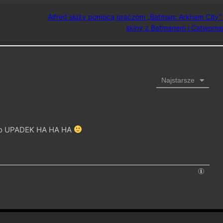
Alfred służy pomocą graczom „Batman: Arkham City” 
skiny z Batmanem i Catwoma
Najstarsze
ego UPADEK HA HA HA