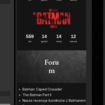
2
5
5
9
1
4
1
4
1
1
2
dni
godzin
minut
sekund
Foru
m