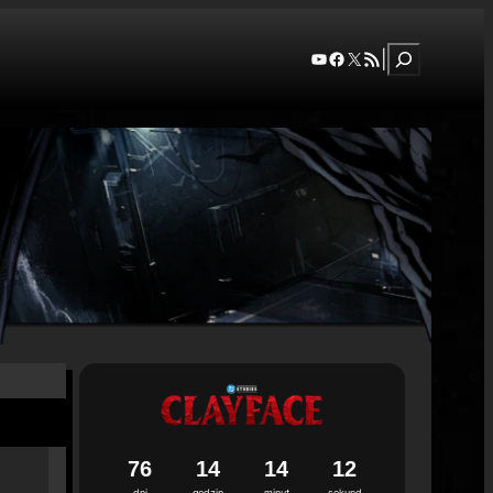
Szukaj
YouTube
Facebook
X
RSS Feed
|
7
6
1
4
1
4
1
1
dni
godzin
minut
sekund