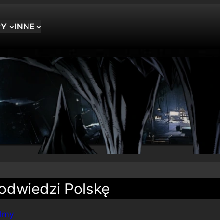
RY
INNE
odwiedzi Polskę
ilmy