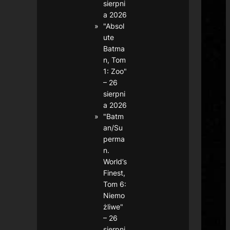
sierpni
a 2026
"Absol
ute
Batma
n, Tom
1: Zoo"
– 26
sierpni
a 2026
"Batm
an/Su
perma
n.
World’s
Finest,
Tom 6:
Niemo
żliwe"
– 26
sierpni