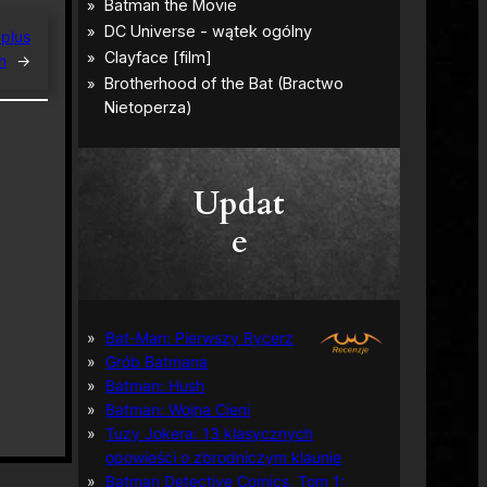
plus
n
→
Updat
e
Bat-Man: Pierwszy Rycerz
Grób Batmana
Batman: Hush
Batman: Wojna Cieni
Tuzy Jokera: 13 klasycznych
opowieści o zbrodniczym klaunie
Batman Detective Comics, Tom 1: