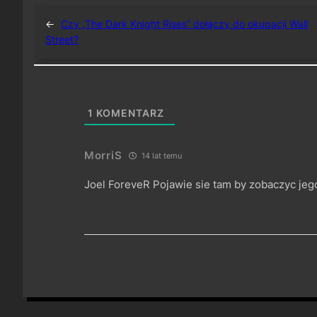
←
Czy „The Dark Knight Rises” dołączy do okupacji Wall
Street?
1
KOMENTARZ
MorriS
14 lat temu
Joel ForeveR Pojawie sie tam by zobaczyc j