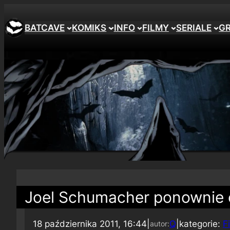
BATCAVE
KOMIKS
INFO
FILMY
SERIALE
G
Joel Schumacher ponownie 
18 października 2011, 16:44
|
Q
|
kategorie:
F
autor: