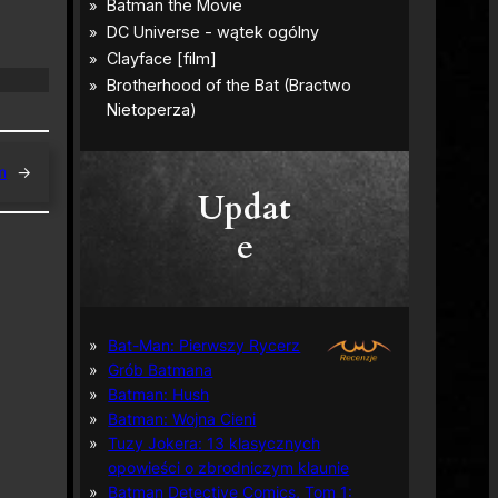
m
→
Updat
e
Bat-Man: Pierwszy Rycerz
Grób Batmana
Batman: Hush
Batman: Wojna Cieni
Tuzy Jokera: 13 klasycznych
opowieści o zbrodniczym klaunie
Batman Detective Comics, Tom 1: