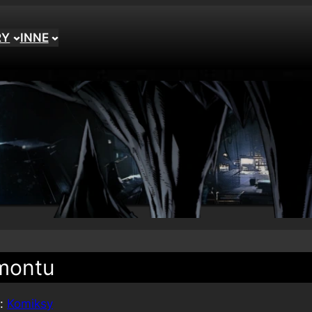
RY
INNE
gmontu
e:
Komiksy