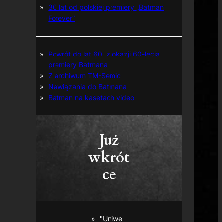
30 lat od polskiej premiery „Batman
Forever”
Powrót do lat 60. z okazji 60-lecia
premiery Batmana
Z archiwum TM-Semic
Nawiązania do Batmana
Batman na kasetach video
Już
wkrót
ce
"Uniwe