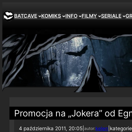
BATCAVE
KOMIKS
INFO
FILMY
SERIALE
G
Promocja na „Jokera” od E
4 października 2011, 20:05
|
kelen
|
kategori
autor: