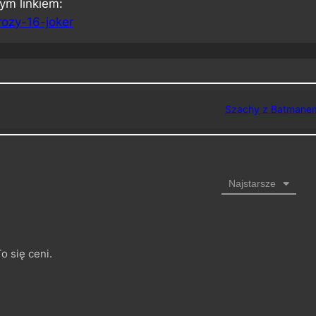
m linkiem:
rozy-16-joker
Szachy z Batmane
Najstarsze
o się ceni.