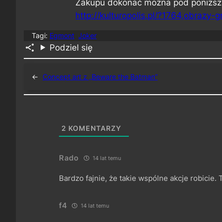
Zakupu dokonać można pod poniższy
http://kulturopolis.pl/?1764,obrazy-g
Tagi:
Egmont
Joker
Podziel się
←
Concept art z „Beware the Batman”
2
KOMENTARZY
Rado
14 lat temu
Bardzo fajnie, że takie wspólne akcje robicie. T
f4
14 lat temu