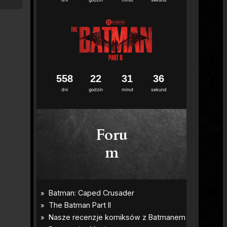
5
5
8
2
2
3
1
3
5
dni
godzin
minut
sekund
Foru
m