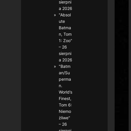
sierpni
a 2026
"Absol
ute
Batma
n, Tom
1: Zoo"
– 26
sierpni
a 2026
"Batm
an/Su
perma
n.
World’s
Finest,
Tom 6:
Niemo
żliwe"
– 26
sierpni