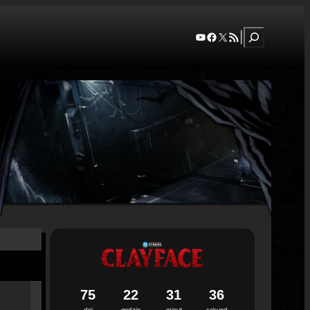
Szukaj
YouTube
Facebook
X
RSS Feed
|
7
5
2
2
3
1
3
5
dni
godzin
minut
sekund