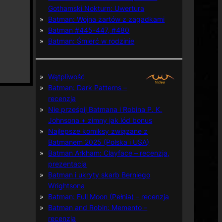
Gothamski Nokturn: Uwertura
Batman: Wojna żartów z zagadkami
Batman #445-447, #480
Batman: Śmierć w rodzinie
Wątpliwość
Batman: Dark Patterns –
recenzja
Nie prześpij Batmana i Robina P. K.
Johnsona + zimny jak lód bonus
Najlepsze komiksy związane z
Batmanem 2025 (Polska i USA)
Batman Arkham: Clayface – recenzja,
prezentacja
Batman i ukryty skarb Berniego
Wrightsona
Batman: Full Moon (Pełnia) – recenzja
Batman and Robin: Memento –
recenzja