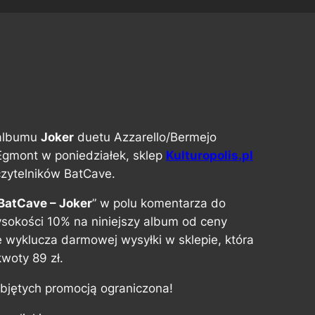
 albumu
Joker
duetu Azzarello/Bermejo
mont w poniedziałek, sklep
Kulturopolis.pl
czytelników BatCave.
BatCave – Joker
” w polu komentarza do
sokości 10% na niniejszy album od ceny
e wyklucza darmowej wysyłki w sklepie, która
woty 89 zł.
objętych promocją ograniczona!