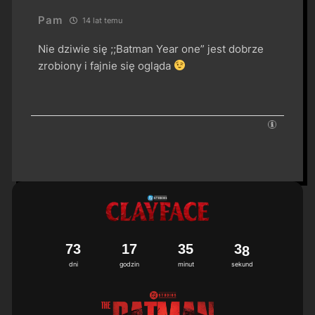
Pam
14 lat temu
Nie dziwie się ;;Batman Year one” jest dobrze
zrobiony i fajnie się ogląda
7
3
1
7
3
5
3
7
8
dni
godzin
minut
sekund