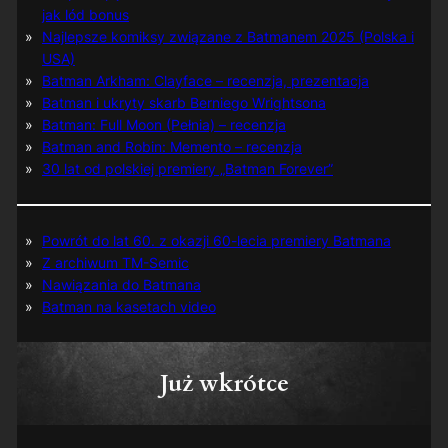
jak lód bonus
Najlepsze komiksy związane z Batmanem 2025 (Polska i
USA)
Batman Arkham: Clayface – recenzja, prezentacja
Batman i ukryty skarb Berniego Wrightsona
Batman: Full Moon (Pełnia) – recenzja
Batman and Robin: Memento – recenzja
30 lat od polskiej premiery „Batman Forever”
Powrót do lat 60. z okazji 60-lecia premiery Batmana
Z archiwum TM-Semic
Nawiązania do Batmana
Batman na kasetach video
Już wkrótce