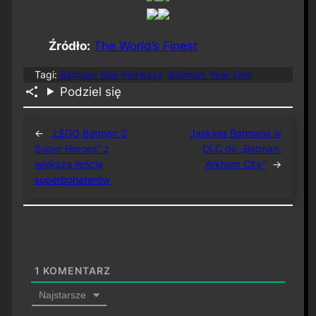
Źródło:
The World’s Finest
Tagi:
Batman: Rok Pierwszy
Batman: Year One
Podziel się
←
„LEGO Batman 2:
Jaskinia Batmana w
Super Heroes” z
DLC do „Batman:
większą ilością
Arkham City”
→
superbohaterów
1
KOMENTARZ
Najstarsze