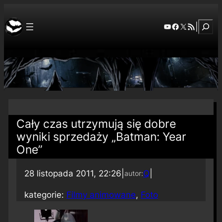
Szuka
YouTube
Facebook
X
RSS Feed
|
Cały czas utrzymują się dobre
wyniki sprzedaży „Batman: Year
One”
28 listopada 2011, 22:26
|
Q
|
autor:
kategorie:
Filmy animowane
, 
Foto