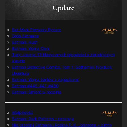
Update
Bat-Man: Pierwszy Rycerz
Grób Batmana
Batman: Hush
Batman: Wojna Cieni
Tuzy Jokera: 13 klasycznych opowieści o zbrodniczym
klaunie
Batman Detective Comics, Tom 1: Gothamski Nokturn:
Uwertura
Batman: Wojna żartów z zagadkami
Batman #445-447, #480
Batman: Śmierć w rodzinie
Wątpliwość
Batman: Dark Patterns – recenzja
Nie prześpij Batmana i Robina P. K. Johnsona + zimny