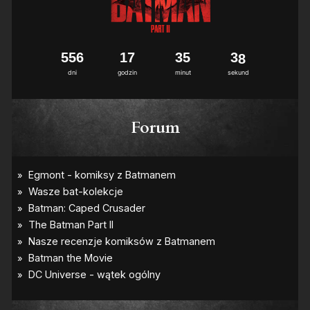
5
5
6
1
7
3
5
3
7
8
dni
godzin
minut
sekund
Forum