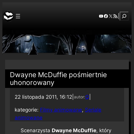
Szuka
YouTube
Facebook
X
RSS Feed
|
Dwayne McDuffie pośmiertnie
uhonorowany
22 listopada 2011, 16:12
|
Q
|
autor:
kategorie:
Filmy animowane
, 
Seriale
animowane
Scenarzysta
Dwayne McDuffie
, który