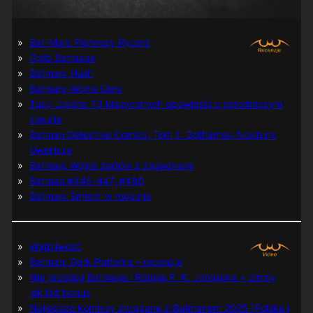
Bat-Man: Pierwszy Rycerz
Grób Batmana
Batman: Hush
Batman: Wojna Cieni
Tuzy Jokera: 13 klasycznych opowieści o zbrodniczym
klaunie
Batman Detective Comics, Tom 1: Gothamski Nokturn:
Uwertura
Batman: Wojna żartów z zagadkami
Batman #445-447, #480
Batman: Śmierć w rodzinie
Wątpliwość
Batman: Dark Patterns – recenzja
Nie prześpij Batmana i Robina P. K. Johnsona + zimny
jak lód bonus
Najlepsze komiksy związane z Batmanem 2025 (Polska i