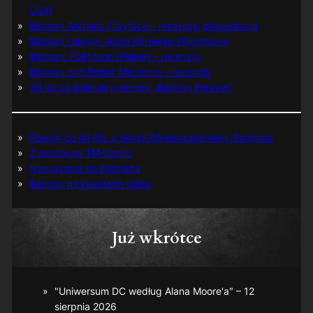
USA)
Batman Arkham: Clayface – recenzja, prezentacja
Batman i ukryty skarb Berniego Wrightsona
Batman: Full Moon (Pełnia) – recenzja
Batman and Robin: Memento – recenzja
30 lat od polskiej premiery „Batman Forever”
Powrót do lat 60. z okazji 60-lecia premiery Batmana
Z archiwum TM-Semic
Nawiązania do Batmana
Batman na kasetach video
Już wkrótce
"Uniwersum DC według Alana Moore'a" – 12
sierpnia 2026