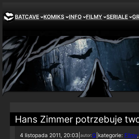
BATCAVE
KOMIKS
INFO
FILMY
SERIALE
G
Hans Zimmer potrzebuje two
4 listopada 2011, 20:03
|
Q
|
kategorie:
Filmy
,
autor: