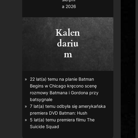
a 2026
Kalen
dariu
m
22 lat(a) temu na planie
Batman
Begins
w Chicago kręcono scenę
rozmowy Batmana i Gordona przy
batsygnale
7 lat(a) temu odbyła się amerykańska
premiera DVD
Batman: Hush
5 lat(a) temu premiera filmu
The
Suicide Squad