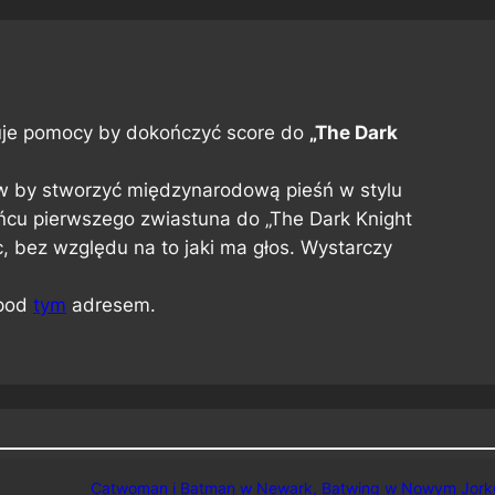
je pomocy by dokończyć score do
„The Dark
w by stworzyć międzynarodową pieśń w stylu
ońcu pierwszego zwiastuna do „The Dark Knight
 bez względu na to jaki ma głos. Wystarczy
 pod
tym
adresem.
Catwoman i Batman w Newark, Batwing w Nowym Jork