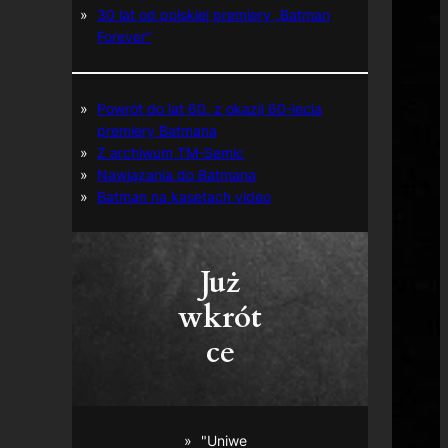
30 lat od polskiej premiery „Batman
Forever”
Powrót do lat 60. z okazji 60-lecia
premiery Batmana
Z archiwum TM-Semic
Nawiązania do Batmana
Batman na kasetach video
Już
wkrót
ce
"Uniwe