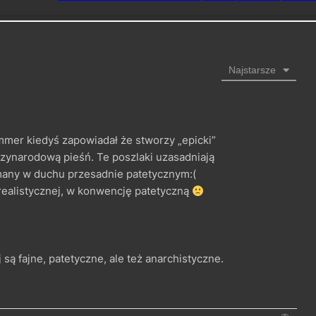
Najstarsze
immer kiedyś zapowiadał że stworzy „epicki”
zynarodową pieśń. Te poszlaki uzasadniają
many w duchu przesadnie patetycznym:(
realistycznej, w konwencję patetyczną
j są fajne, patetyczne, ale też anarchistyczne.