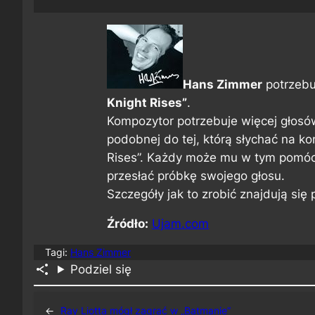
Hans Zimmer
potrzebu
Knight Rises”
.
Kompozytor potrzebuje więcej głosó
podobnej do tej, którą słychać na k
Rises”. Każdy może mu w tym pomóc,
przesłać próbkę swojego głosu.
Szczegóły jak to zrobić znajdują się
Źródło:
Ujam.com
Tagi:
Hans Zimmer
Podziel się
←
Ray Liotta mógł zagrać w „Batmanie”