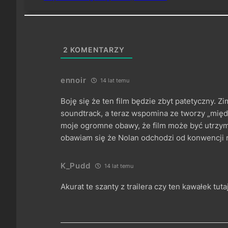
2
KOMENTARZY
ennoir
14 lat temu
Boję się że ten film będzie zbyt patetyczny. Z
soundtrack, a teraz wspomina ze tworzy „międ
moje ogromne obawy, że film może być utrzy
obawiam się że Nolan odchodzi od konwencji 
K_Pudd
14 lat temu
Akurat te szanty z trailera czy ten kawałek tuta