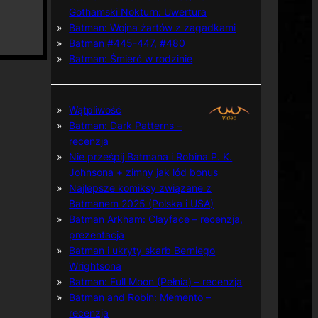
Gothamski Nokturn: Uwertura
Batman: Wojna żartów z zagadkami
Batman #445-447, #480
Batman: Śmierć w rodzinie
Wątpliwość
Batman: Dark Patterns –
recenzja
Nie prześpij Batmana i Robina P. K.
Johnsona + zimny jak lód bonus
Najlepsze komiksy związane z
Batmanem 2025 (Polska i USA)
Batman Arkham: Clayface – recenzja,
prezentacja
Batman i ukryty skarb Berniego
Wrightsona
Batman: Full Moon (Pełnia) – recenzja
Batman and Robin: Memento –
recenzja