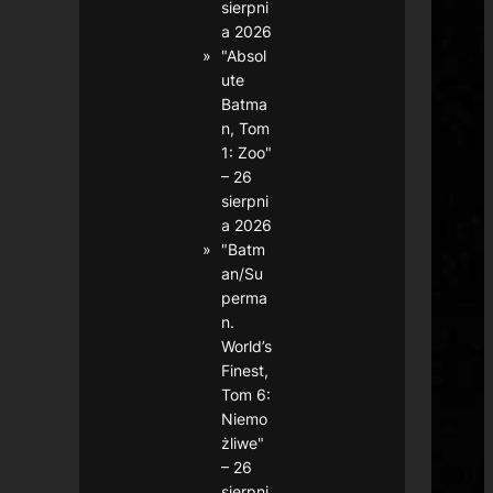
sierpni
a 2026
"Absol
ute
Batma
n, Tom
1: Zoo"
– 26
sierpni
a 2026
"Batm
an/Su
perma
n.
World’s
Finest,
Tom 6:
Niemo
żliwe"
– 26
sierpni