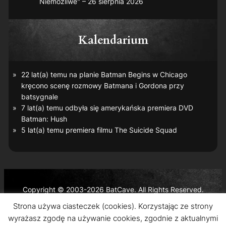
Niemożliwe" – 26 sierpnia 2026
Kalendarium
22 lat(a) temu na planie
Batman Begins
w Chicago
kręcono scenę rozmowy Batmana i Gordona przy
batsygnale
7 lat(a) temu odbyła się amerykańska premiera DVD
Batman: Hush
5 lat(a) temu premiera filmu
The Suicide Squad
Copyright © 2003-2026 BatCave. All Rights Reserved.
Batman and all related characters and elements are the
Strona używa ciasteczek (cookies). Korzystając ze strony
trademarks of © DC Comics and Warner Bros. Entertainment
wyrażasz zgodę na używanie cookies, zgodnie z aktualnymi
Inc.