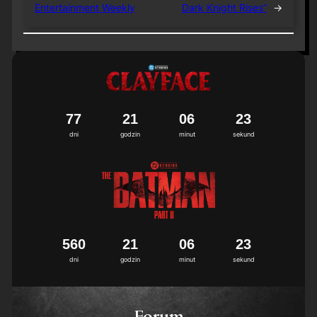
Entertainment Weekly
Dark Knight Rises”
→
7
7
2
1
0
6
2
2
3
dni
godzin
minut
sekund
5
6
0
2
1
0
6
2
2
3
dni
godzin
minut
sekund
Forum