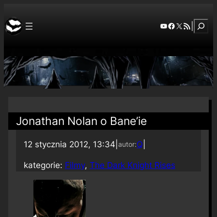
Szuka
YouTube
Facebook
X
RSS Feed
|
Jonathan Nolan o Bane’ie
12 stycznia 2012, 13:34
|
Q
|
autor:
kategorie:
Filmy
, 
The Dark Knight Rises