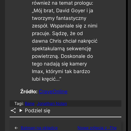
również na temat prologu:
„Mój brat, David Goyer i ja
tworzymy fantastyczny
zespół. Wspaniale się z nimi
pracuje. Sądzę, że od
dawna Chris chciał nakręcić
spektakularną sekwencję
powietrzną. Doskonale do
tego nadają się kamery
Imax, którymi tak bardzo
lubi kręcić…”
Źródło:
CraveOnline
Tagi:
Bane
Jonathan Nolan
Podziel się
←
Batman na okładce
Nowe zdjęcia z „The