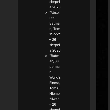
sierpni
a 2026
"Absol
ute
Batma
n, Tom
1: Zoo"
– 26
sierpni
a 2026
"Batm
an/Su
perma
n.
World’s
Finest,
Tom 6:
Niemo
żliwe"
– 26
sierpni