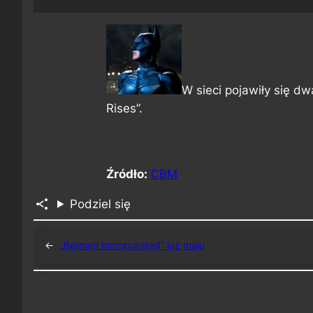
W sieci pojawiły się d
Rises”.
Źródło:
CBM
Podziel się
←
„Batman Incroporated” już maju