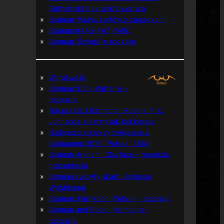
Gothamski Nokturn: Uwertura
Batman: Wojna żartów z zagadkami
Batman #445-447, #480
Batman: Śmierć w rodzinie
Wątpliwość
Batman: Dark Patterns –
recenzja
Nie prześpij Batmana i Robina P. K.
Johnsona + zimny jak lód bonus
Najlepsze komiksy związane z
Batmanem 2025 (Polska i USA)
Batman Arkham: Clayface – recenzja,
prezentacja
Batman i ukryty skarb Berniego
Wrightsona
Batman: Full Moon (Pełnia) – recenzja
Batman and Robin: Memento –
recenzja