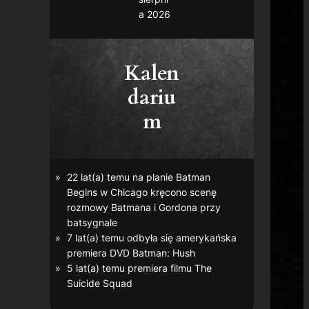
a 2026
Kalen
dariu
m
22 lat(a) temu na planie
Batman
Begins
w Chicago kręcono scenę
rozmowy Batmana i Gordona przy
batsygnale
7 lat(a) temu odbyła się amerykańska
premiera DVD
Batman: Hush
5 lat(a) temu premiera filmu
The
Suicide Squad