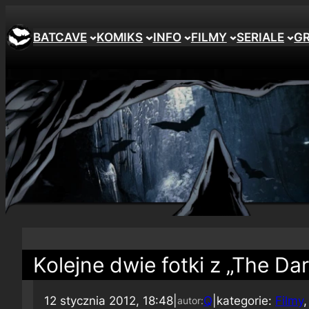
BATCAVE
KOMIKS
INFO
FILMY
SERIALE
G
Kolejne dwie fotki z „The Da
12 stycznia 2012, 18:48
|
Q
|
kategorie:
Filmy
,
autor: