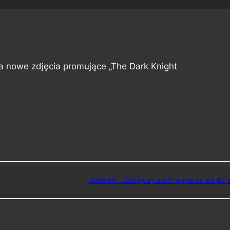
wa nowe zdjęcia promujące „The Dark Knight
„Batman – Zabójczy żart” w marcu za 45 z