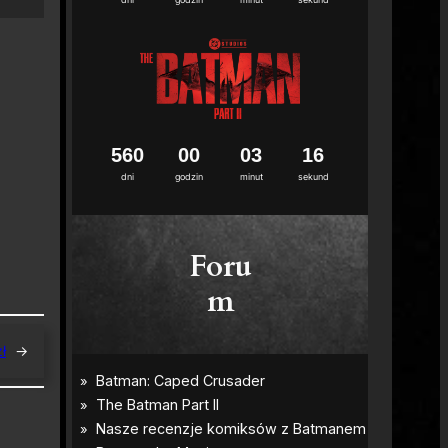
5
6
0
0
0
0
3
1
5
dni
godzin
minut
sekund
Foru
m
ł
→