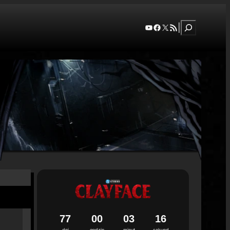
Szukaj
YouTube
Facebook
X
RSS Feed
|
7
7
0
0
0
3
1
5
dni
godzin
minut
sekund