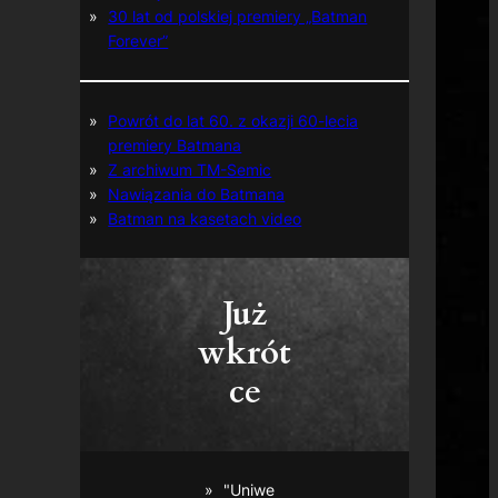
30 lat od polskiej premiery „Batman
Forever”
Powrót do lat 60. z okazji 60-lecia
premiery Batmana
Z archiwum TM-Semic
Nawiązania do Batmana
Batman na kasetach video
Już
wkrót
ce
"Uniwe