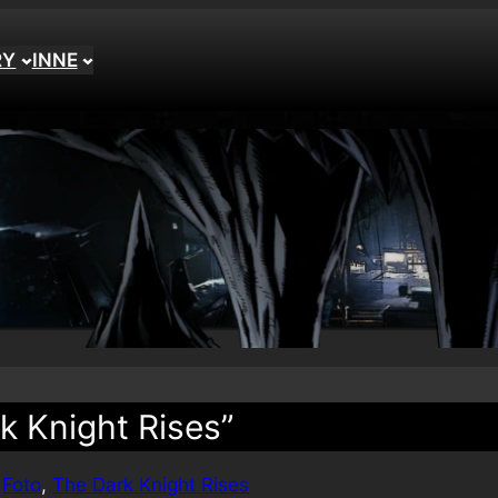
RY
INNE
rk Knight Rises”
 
Foto
, 
The Dark Knight Rises