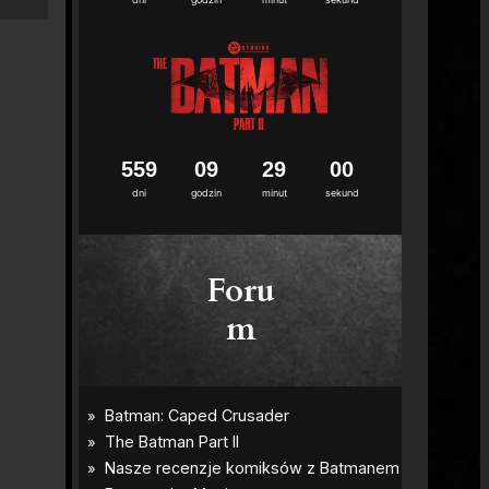
5
5
9
0
9
2
8
5
9
dni
godzin
minut
sekund
Foru
m