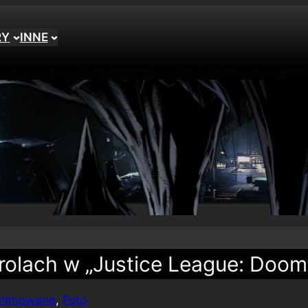
RY
INNE
 rolach w „Justice League: Doom
animowane
, 
Foto