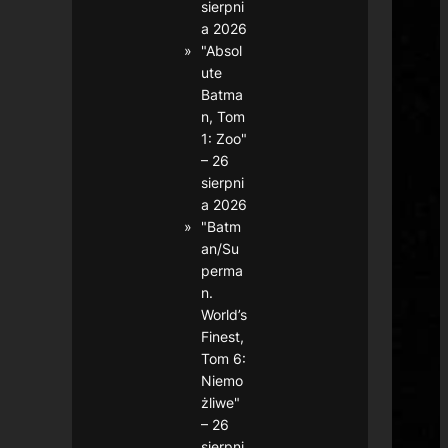
sierpni
a 2026
"Absol
ute
Batma
n, Tom
1: Zoo"
– 26
sierpni
a 2026
"Batm
an/Su
perma
n.
World’s
Finest,
Tom 6:
Niemo
żliwe"
– 26
sierpni