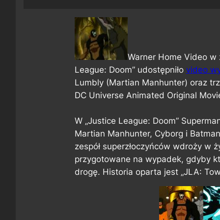
Warner Home Video w z
League: Doom” udostępniło
video w
Lumbly (Martian Manhunter) oraz trz
DC Universe Animated Original Movie
W „Justice League: Doom” Superman
Martian Manhunter, Cyborg i Batman 
zespół superzłoczyńców wdroży w ży
przygotowane na wypadek, gdyby któ
drogę. Historia oparta jest „JLA: To