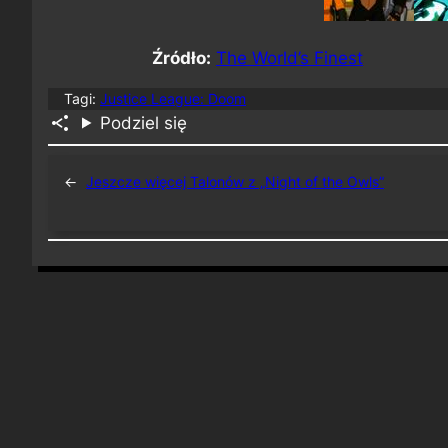
Źródło:
The World’s Finest
Tagi:
Justice League: Doom
Podziel się
←
Jeszcze więcej Talonów z „Night of the Owls”