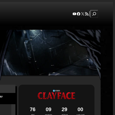
Szukaj
YouTube
Facebook
X
RSS Feed
|
”
7
6
0
9
2
8
5
9
dni
godzin
minut
sekund