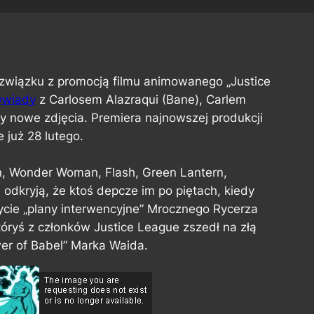
wiązku z promocją filmu animowanego „Justice
ywiady
z Carlosem Alazraqui (Bane), Carlem
y nowe zdjęcia. Premiera najnowszej produkcji
 już 28 lutego.
, Wonder Woman, Flash, Green Lantern,
odkryją, że ktoś depcze im po piętach, kiedy
cie „plany interwencyjne” Mrocznego Rycerza
ryś z członków Justice League zszedł na złą
wer of Babel” Marka Waida.