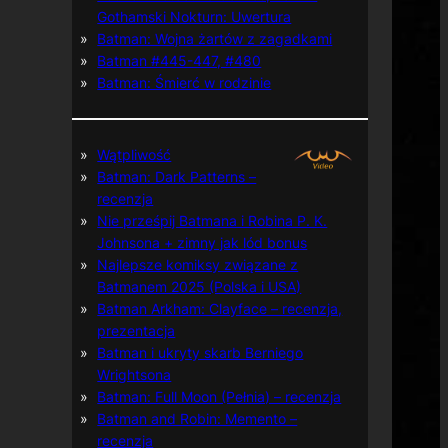
Gothamski Nokturn: Uwertura
Batman: Wojna żartów z zagadkami
Batman #445-447, #480
Batman: Śmierć w rodzinie
Wątpliwość
Batman: Dark Patterns –
recenzja
Nie prześpij Batmana i Robina P. K.
Johnsona + zimny jak lód bonus
Najlepsze komiksy związane z
Batmanem 2025 (Polska i USA)
Batman Arkham: Clayface – recenzja,
prezentacja
Batman i ukryty skarb Berniego
Wrightsona
Batman: Full Moon (Pełnia) – recenzja
Batman and Robin: Memento –
recenzja