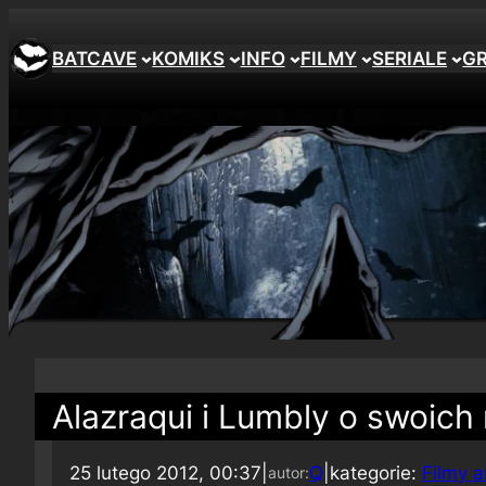
BATCAVE
KOMIKS
INFO
FILMY
SERIALE
G
Alazraqui i Lumbly o swoich
25 lutego 2012, 00:37
|
Q
|
kategorie:
Filmy 
autor: