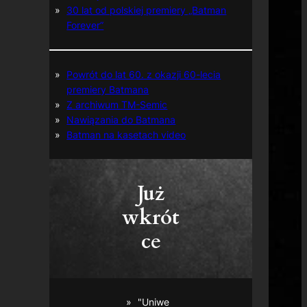
30 lat od polskiej premiery „Batman
Forever”
Powrót do lat 60. z okazji 60-lecia
premiery Batmana
Z archiwum TM-Semic
Nawiązania do Batmana
Batman na kasetach video
Już
wkrót
ce
"Uniwe