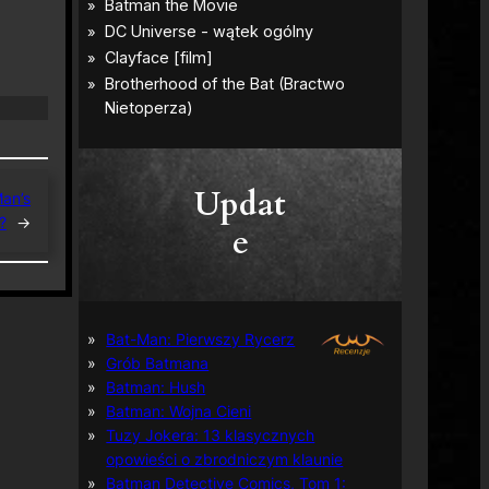
Updat
an’s
?
→
e
Bat-Man: Pierwszy Rycerz
Grób Batmana
Batman: Hush
Batman: Wojna Cieni
Tuzy Jokera: 13 klasycznych
opowieści o zbrodniczym klaunie
Batman Detective Comics, Tom 1: