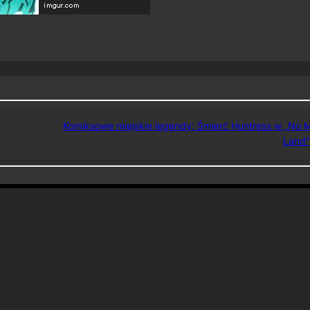
Komiksowe miejskie legendy: Śmierć Huntress w „No M
Land”