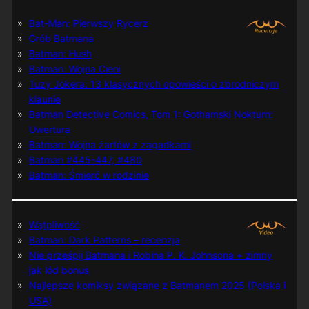
Bat-Man: Pierwszy Rycerz
Grób Batmana
Batman: Hush
Batman: Wojna Cieni
Tuzy Jokera: 13 klasycznych opowieści o zbrodniczym
klaunie
Batman Detective Comics, Tom 1: Gothamski Nokturn:
Uwertura
Batman: Wojna żartów z zagadkami
Batman #445-447, #480
Batman: Śmierć w rodzinie
Wątpliwość
Batman: Dark Patterns – recenzja
Nie prześpij Batmana i Robina P. K. Johnsona + zimny
jak lód bonus
Najlepsze komiksy związane z Batmanem 2025 (Polska i
USA)