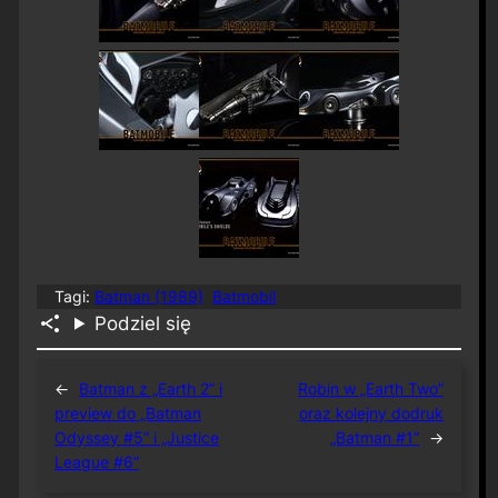
Tagi:
Batman (1989)
Batmobil
Podziel się
←
Batman z „Earth 2” i
Robin w „Earth Two”
preview do „Batman
oraz kolejny dodruk
Odyssey #5” i „Justice
„Batman #1”
→
League #6”