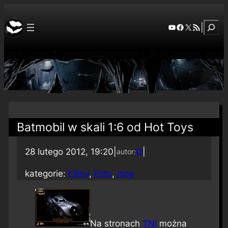
Szuka
YouTube
Facebook
X
RSS Feed
|
Batmobil w skali 1:6 od Hot Toys
28 lutego 2012, 19:20
|
Q
|
autor:
kategorie:
Filmy
, 
Foto
, 
Inne
Na stronach
TNI
można