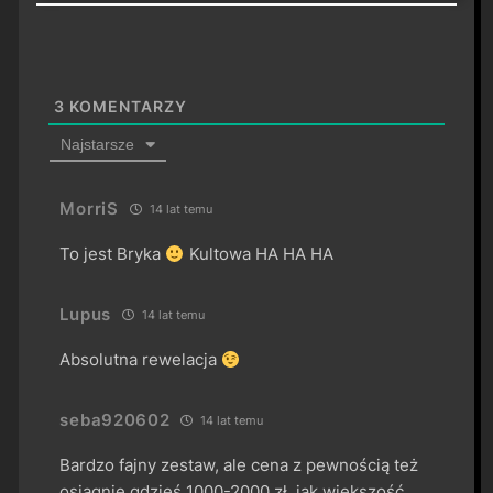
3
KOMENTARZY
Najstarsze
MorriS
14 lat temu
To jest Bryka
Kultowa HA HA HA
Lupus
14 lat temu
Absolutna rewelacja
seba920602
14 lat temu
Bardzo fajny zestaw, ale cena z pewnością też
osiągnie gdzieś 1000-2000 zł, jak większość