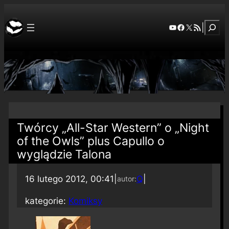
Szuka
YouTube
Facebook
X
RSS Feed
|
Twórcy „All-Star Western” o „Night
of the Owls” plus Capullo o
wyglądzie Talona
16 lutego 2012, 00:41
|
Q
|
autor:
kategorie:
Komiksy