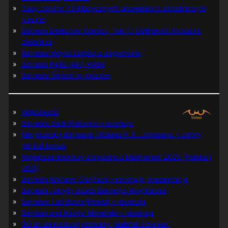
Tuzy Jokera: 13 klasycznych opowieści o zbrodniczym
klaunie
Batman Detective Comics, Tom 1: Gothamski Nokturn:
Uwertura
Batman: Wojna żartów z zagadkami
Batman #445-447, #480
Batman: Śmierć w rodzinie
Wątpliwość
Batman: Dark Patterns – recenzja
Nie prześpij Batmana i Robina P. K. Johnsona + zimny
jak lód bonus
Najlepsze komiksy związane z Batmanem 2025 (Polska i
USA)
Batman Arkham: Clayface – recenzja, prezentacja
Batman i ukryty skarb Berniego Wrightsona
Batman: Full Moon (Pełnia) – recenzja
Batman and Robin: Memento – recenzja
30 lat od polskiej premiery „Batman Forever”