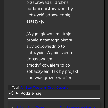
przeprowadził drobne
badania historyczne, by
uchwycić odpowiednią
estetykę.
„Wygooglowałem stroje i
bronie z tamtego okresu,
aby odpowiednio to
uchwycić. Wymieszałem,
dopasowałem i
zmodyfikowałem to co
zobaczyłem, tak by projekt
sprawiał groźne wrażenie.”
Tagi:
All-Star Western
Greg Capullo
Podziel się
←
Klip z „New Teen
Trwają prace nad grą o