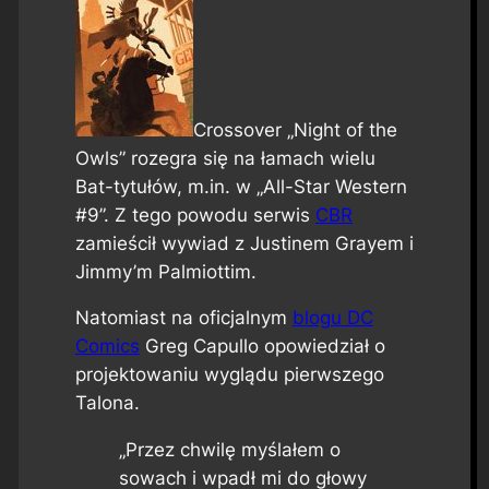
Crossover „Night of the
Owls” rozegra się na łamach wielu
Bat-tytułów, m.in. w „All-Star Western
#9”. Z tego powodu serwis
CBR
zamieścił wywiad z Justinem Grayem i
Jimmy’m Palmiottim.
Natomiast na oficjalnym
blogu DC
Comics
Greg Capullo opowiedział o
projektowaniu wyglądu pierwszego
Talona.
„Przez chwilę myślałem o
sowach i wpadł mi do głowy