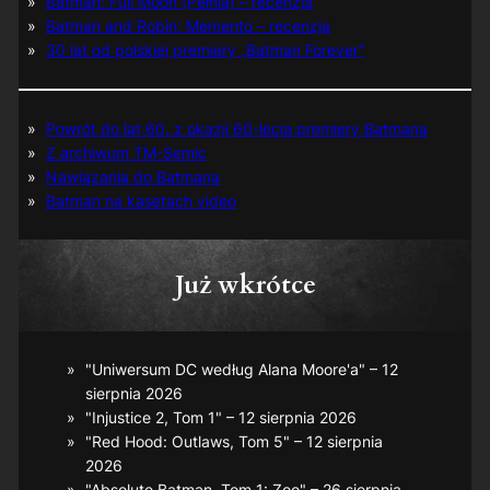
Batman: Full Moon (Pełnia) – recenzja
Batman and Robin: Memento – recenzja
30 lat od polskiej premiery „Batman Forever”
Powrót do lat 60. z okazji 60-lecia premiery Batmana
Z archiwum TM-Semic
Nawiązania do Batmana
Batman na kasetach video
Już wkrótce
"Uniwersum DC według Alana Moore'a" – 12
sierpnia 2026
"Injustice 2, Tom 1" – 12 sierpnia 2026
"Red Hood: Outlaws, Tom 5" – 12 sierpnia
2026
"Absolute Batman, Tom 1: Zoo" – 26 sierpnia