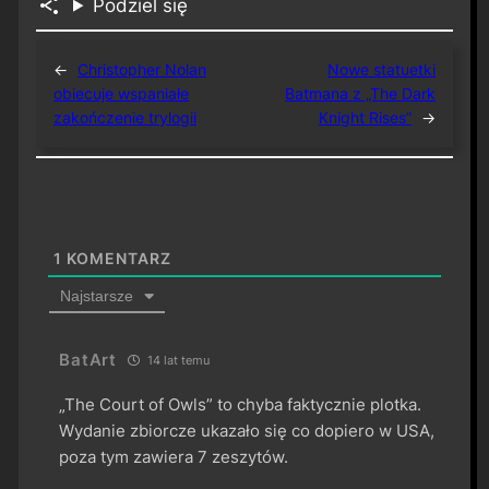
Podziel się
←
Christopher Nolan
Nowe statuetki
obiecuje wspaniałe
Batmana z „The Dark
zakończenie trylogii
Knight Rises”
→
1
KOMENTARZ
Najstarsze
BatArt
14 lat temu
„The Court of Owls” to chyba faktycznie plotka.
Wydanie zbiorcze ukazało się co dopiero w USA,
poza tym zawiera 7 zeszytów.