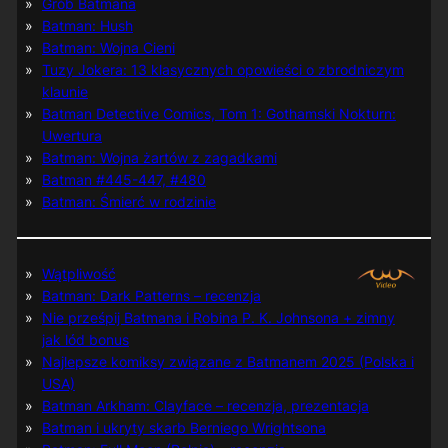
Grób Batmana
Batman: Hush
Batman: Wojna Cieni
Tuzy Jokera: 13 klasycznych opowieści o zbrodniczym
klaunie
Batman Detective Comics, Tom 1: Gothamski Nokturn:
Uwertura
Batman: Wojna żartów z zagadkami
Batman #445-447, #480
Batman: Śmierć w rodzinie
Wątpliwość
Batman: Dark Patterns – recenzja
Nie prześpij Batmana i Robina P. K. Johnsona + zimny
jak lód bonus
Najlepsze komiksy związane z Batmanem 2025 (Polska i
USA)
Batman Arkham: Clayface – recenzja, prezentacja
Batman i ukryty skarb Berniego Wrightsona