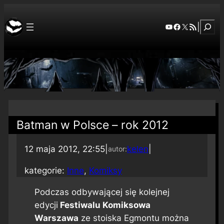
Szuka
YouTube
Facebook
X
RSS Feed
|
Batman w Polsce – rok 2012
12 maja 2012, 22:55
|
kelen
|
autor:
kategorie:
Inne
, 
Komiksy
Podczas odbywającej się kolejnej
edycji
Festiwalu Komiksowa
Warszawa
ze stoiska Egmontu można