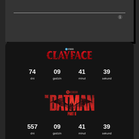
7
4
0
9
4
1
3
8
9
dni
godzin
minut
sekund
5
5
7
0
9
4
1
3
8
9
dni
godzin
minut
sekund