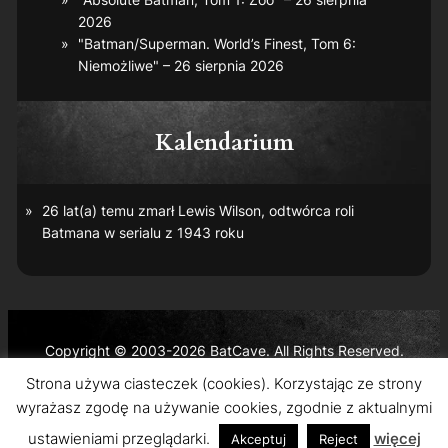
2026
"Batman/Superman. World’s Finest, Tom 6:
Niemożliwe" – 26 sierpnia 2026
Kalendarium
26 lat(a) temu zmarł Lewis Wilson, odtwórca roli
Batmana w serialu z 1943 roku
Copyright © 2003-2026 BatCave. All Rights Reserved.
Batman and all related characters and elements are the
Strona używa ciasteczek (cookies). Korzystając ze strony
trademarks of © DC Comics and Warner Bros. Entertainment
wyrażasz zgodę na używanie cookies, zgodnie z aktualnymi
Inc.
ustawieniami przeglądarki.
więcej
Akceptuj
Reject