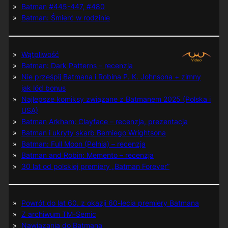
Batman #445-447, #480
Batman: Śmierć w rodzinie
Wątpliwość
Batman: Dark Patterns – recenzja
Nie prześpij Batmana i Robina P. K. Johnsona + zimny
jak lód bonus
Najlepsze komiksy związane z Batmanem 2025 (Polska i
USA)
Batman Arkham: Clayface – recenzja, prezentacja
Batman i ukryty skarb Berniego Wrightsona
Batman: Full Moon (Pełnia) – recenzja
Batman and Robin: Memento – recenzja
30 lat od polskiej premiery „Batman Forever”
Powrót do lat 60. z okazji 60-lecia premiery Batmana
Z archiwum TM-Semic
Nawiązania do Batmana