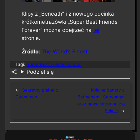
Klipy z „Beneath” i z nowego odcinka
krótkometrażówki „Super Best Friends
Forever” można obejrzeć na
tej
stronie.
Źródło:
The World’s Finest
Tagi:
Super Best Friends Forever
Podziel się
←
Sekretny plakat z
Kolejne banery z
Catwoman
Batmanem i Catwoman
oraz nowe informacje o
Selinie
→