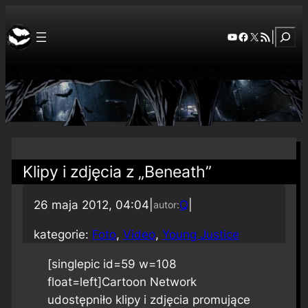
Szuka
YouTube
Facebook
X
RSS Feed
|
Klipy i zdjęcia z „Beneath”
26 maja 2012, 04:04
|
Q
|
autor:
kategorie:
Foto
, 
Video
, 
Young Justice
[singlepic id=59 w=108
float=left]Cartoon Network
udostępniło klipy i zdjęcia promujące