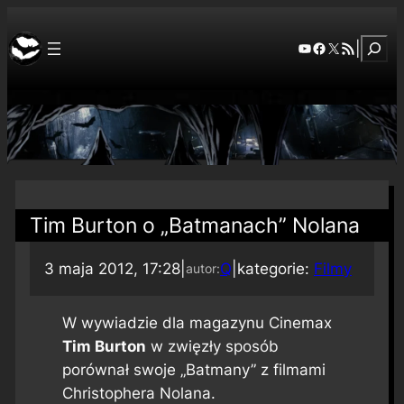
Szuka
YouTube
Facebook
X
RSS Feed
|
Tim Burton o „Batmanach” Nolana
3 maja 2012, 17:28
|
Q
|
kategorie:
Filmy
autor:
W wywiadzie dla magazynu
Cinemax
Tim Burton
w zwięzły sposób
porównał swoje „Batmany” z filmami
Christophera Nolana.