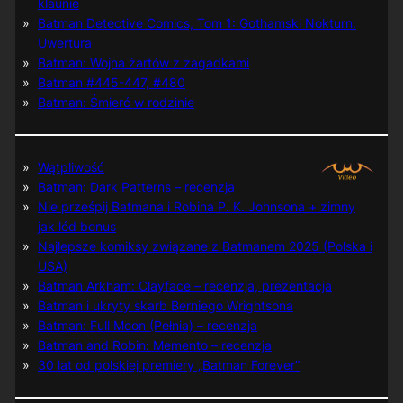
klaunie
Batman Detective Comics, Tom 1: Gothamski Nokturn:
Uwertura
Batman: Wojna żartów z zagadkami
Batman #445-447, #480
Batman: Śmierć w rodzinie
Wątpliwość
Batman: Dark Patterns – recenzja
Nie prześpij Batmana i Robina P. K. Johnsona + zimny
jak lód bonus
Najlepsze komiksy związane z Batmanem 2025 (Polska i
USA)
Batman Arkham: Clayface – recenzja, prezentacja
Batman i ukryty skarb Berniego Wrightsona
Batman: Full Moon (Pełnia) – recenzja
Batman and Robin: Memento – recenzja
30 lat od polskiej premiery „Batman Forever”