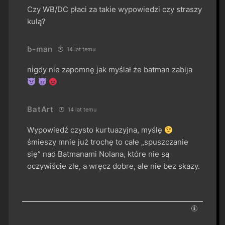
Czy WB/DC płaci za takie wypowiedzi czy straszy
kulą?
b-man
14 lat temu
nigdy nie zapomnę jak myślał że batman zabija
BatArt
14 lat temu
Wypowiedź czysto kurtuazyjna, myślę
śmieszy mnie już trochę to całe „spuszczanie
się” nad Batmanami Nolana, które nie są
oczywiście złe, a wręcz dobre, ale nie bez skazy.