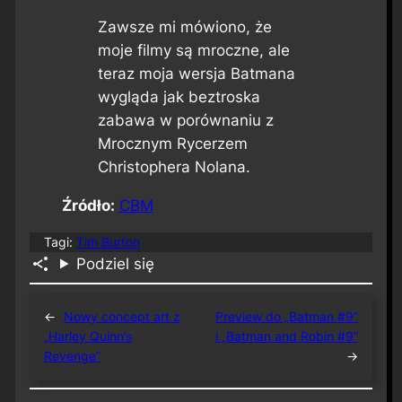
Zawsze mi mówiono, że
moje filmy są mroczne, ale
teraz moja wersja Batmana
wygląda jak beztroska
zabawa w porównaniu z
Mrocznym Rycerzem
Christophera Nolana.
Źródło:
CBM
Tagi:
Tim Burton
Podziel się
←
Nowy concept art z
Preview do „Batman #9”
„Harley Quinn’s
i „Batman and Robin #9”
Revenge”
→