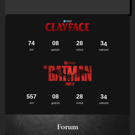
7
4
0
8
2
8
3
3
4
dni
godzin
minut
sekund
5
5
7
0
8
2
8
3
3
4
dni
godzin
minut
sekund
Forum