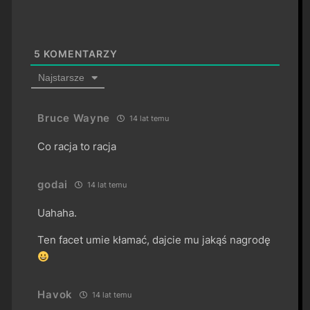
5
KOMENTARZY
Najstarsze
Bruce Wayne
14 lat temu
Co racja to racja
godai
14 lat temu
Uahaha.
Ten facet umie kłamać, dajcie mu jakąś nagrodę
Havok
14 lat temu