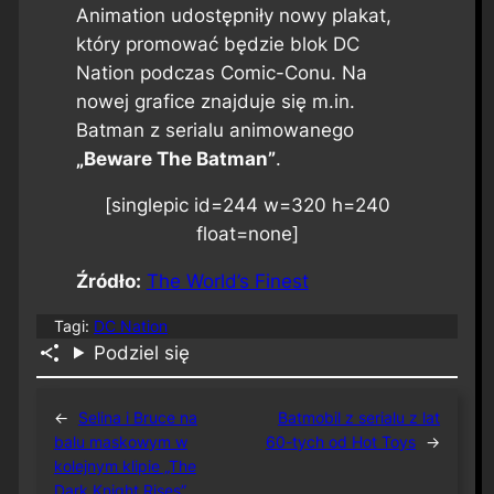
Animation udostępniły nowy plakat,
który promować będzie blok DC
Nation podczas Comic-Conu. Na
nowej grafice znajduje się m.in.
Batman z serialu animowanego
„Beware The Batman”
.
[singlepic id=244 w=320 h=240
float=none]
Źródło:
The World’s Finest
Tagi:
DC Nation
Podziel się
←
Selina i Bruce na
Batmobil z serialu z lat
balu maskowym w
60-tych od Hot Toys
→
kolejnym klipie „The
Dark Knight Rises”