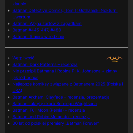
klaunie
Batman Detective Comics, Tom 1: Gothamski Nokturn:
Uwertura
Batman: Wojna żartów z zagadkami
Batman #445-447, #480
Batman: Śmierć w rodzinie
Wątpliwość
Batman: Dark Patterns – recenzja
Nie prześpij Batmana i Robina P. K. Johnsona + zimny
jak lód bonus
Najlepsze komiksy związane z Batmanem 2025 (Polska i
USA)
Batman Arkham: Clayface – recenzja, prezentacja
Batman i ukryty skarb Berniego Wrightsona
Batman: Full Moon (Pełnia) – recenzja
Batman and Robin: Memento – recenzja
30 lat od polskiej premiery „Batman Forever”