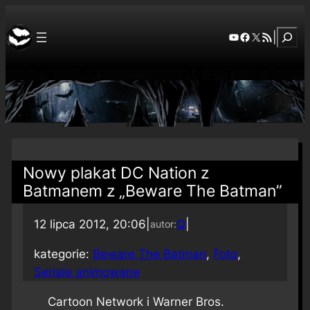
Szuka
YouTube
Facebook
X
RSS Feed
|
Nowy plakat DC Nation z
Batmanem z „Beware The Batman”
12 lipca 2012, 20:06
|
Q
|
autor:
kategorie:
Beware The Batman
, 
Foto
, 
Seriale animowane
Cartoon Network i Warner Bros.