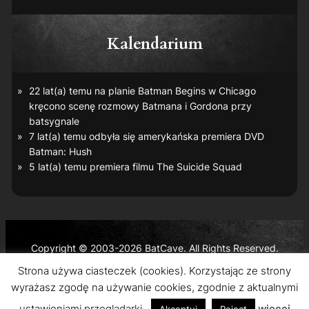
Kalendarium
22 lat(a) temu na planie
Batman Begins
w Chicago
kręcono scenę rozmowy Batmana i Gordona przy
batsygnale
7 lat(a) temu odbyła się amerykańska premiera DVD
Batman: Hush
5 lat(a) temu premiera filmu
The Suicide Squad
Copyright © 2003-2026 BatCave. All Rights Reserved.
Batman and all related characters and elements are the
Strona używa ciasteczek (cookies). Korzystając ze strony
trademarks of © DC Comics and Warner Bros. Entertainment
wyrażasz zgodę na używanie cookies, zgodnie z aktualnymi
Inc.
ustawieniami przeglądarki.
więcej