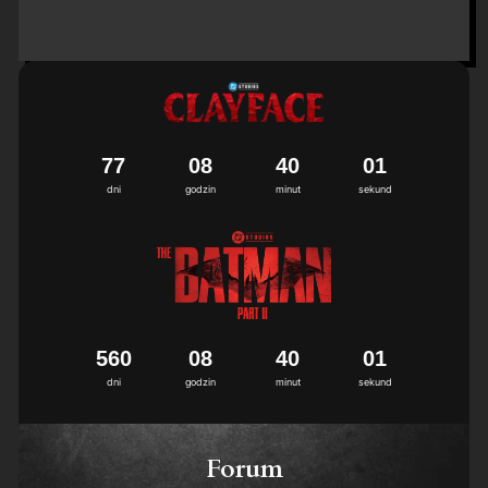
7
7
0
8
4
0
0
0
1
dni
godzin
minut
sekund
5
6
0
0
8
4
0
0
0
1
dni
godzin
minut
sekund
Forum