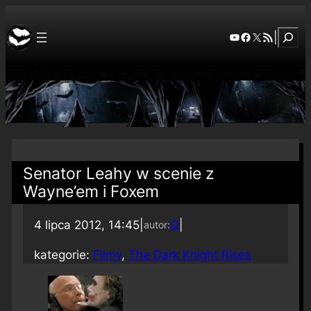
Szuka
YouTube
Facebook
X
RSS Feed
|
Senator Leahy w scenie z
Wayne’em i Foxem
4 lipca 2012, 14:45
|
Q
|
autor:
kategorie:
Filmy
, 
The Dark Knight Rises