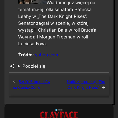
Wiadomo już więcej na
temat małej rólki senatora Patricka
Leahy w „The Dark Knight Rises”.
Senator zagrał w scenie, w której
wystąpili Christian Bale w roli Bruce’a
Wayne’a i Morgan Freeman w roli
Luciusa Foxa.
Źródło:
yahoo.com
Podziel się
←
Sześć Batmobilów
Notki z produkcji „The
na Comic-Conie
Dark Knight Rises”
→