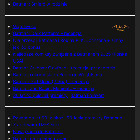
Batman: Śmierć w rodzinie
Wątpliwość
Batman: Dark Patterns – recenzja
Nie prześpij Batmana i Robina P. K. Johnsona + zimny
jak lód bonus
Najlepsze komiksy związane z Batmanem 2025 (Polska i
USA)
Batman Arkham: Clayface – recenzja, prezentacja
Batman i ukryty skarb Berniego Wrightsona
Batman: Full Moon (Pełnia) – recenzja
Batman and Robin: Memento – recenzja
30 lat od polskiej premiery „Batman Forever”
Powrót do lat 60. z okazji 60-lecia premiery Batmana
Z archiwum TM-Semic
Nawiązania do Batmana
Batman na kasetach video