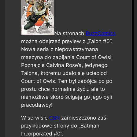
Na stronach
BuzzComics
można obejrzeć preview z „Talon #0”.
Nowa seria z niepowstrzymaną
maszyną do zabijania Court of Owls!
Poznajcie Calvina Rose’a, jedynego
Talona, któremu udało się uciec od
Court of Owls. Ten był zabójca po po
prostu chce normalnie żyć… ale to
niemożliwe skoro ścigają go jego byli
pracodawcy!
W serwisie
CBR
zamieszczono zaś
przykładowe strony do „Batman
Incorporated #0”.