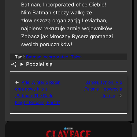
Batman, Incorporated chce Ciebie!
Nim Batman stoczy walkę ze
złowieszczą organizacją Leviathan,
najpierw rekrutuje armię wojowników.
Zobacz jak Mroczny Rycerz gromadzi
swoich poruczników!
Tagi:
Batman Incorporated
Talon
Podziel się
←
Ariel Winter o Robin
James Tynion IV o
oraz nowy klip z
„Talonie” i powrocie
„Batman: The Dark
Jokera
→
Knight Returns, Part 1”