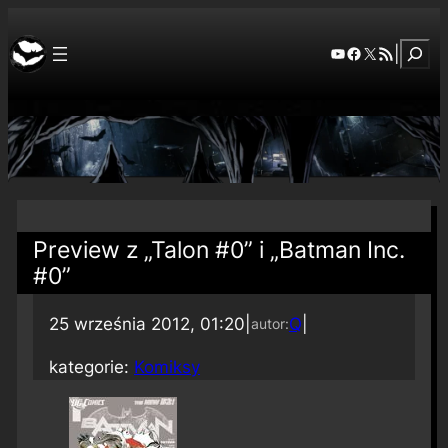
Szuka
YouTube
Facebook
X
RSS Feed
|
Preview z „Talon #0” i „Batman Inc.
#0”
25 września 2012, 01:20
|
Q
|
autor:
kategorie:
Komiksy