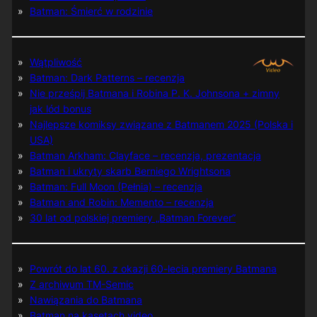
Batman: Śmierć w rodzinie
Wątpliwość
Batman: Dark Patterns – recenzja
Nie prześpij Batmana i Robina P. K. Johnsona + zimny
jak lód bonus
Najlepsze komiksy związane z Batmanem 2025 (Polska i
USA)
Batman Arkham: Clayface – recenzja, prezentacja
Batman i ukryty skarb Berniego Wrightsona
Batman: Full Moon (Pełnia) – recenzja
Batman and Robin: Memento – recenzja
30 lat od polskiej premiery „Batman Forever”
Powrót do lat 60. z okazji 60-lecia premiery Batmana
Z archiwum TM-Semic
Nawiązania do Batmana
Batman na kasetach video